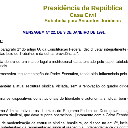
Presidência da República
Casa Civil
Subchefia para Assuntos Jurídicos
MENSAGEM Nº 22, DE 9 DE JANEIRO DE 1991.
L:
rágrafo 1º do artigo 66 da Constituição Federal, decidi vetar integralmente
das Leis do Trabalho, e dá outras providências".
ida dentro de um marco legal e institucional caracterizado pelo papel tutel
iais.
excessiva regulamentação do Poder Executivo, tendo sido influenciada pelo 
antém a atual estrutura sindical viciada, sem a renovação do quadro diri
mina os dispositivos constitucionais de liberdade e autonomia sindical, be
a Administrativa e as diretrizes do Programa Federal de Desregulamentaçã
atureza sindical, que dava suporte operacional, juntamente com a Caixa Econôm
e modernização da estrutura sindical brasileira, ao dispor, no art. 8º, inci
confederativo da representação sindical respectiva, independemente da contri