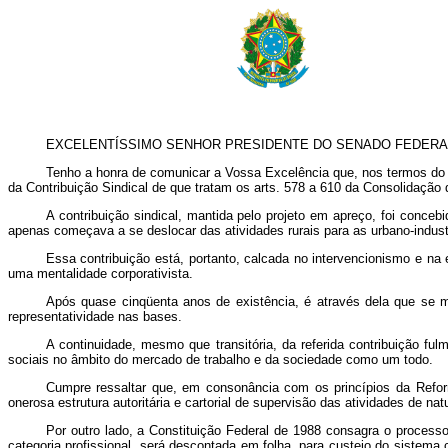
EXCELENTÍSSIMO SENHOR PRESIDENTE DO SENADO FEDERA
Tenho a honra de comunicar a Vossa Excelência que, nos termos do pa
da Contribuição Sindical de que tratam os arts. 578 a 610 da Consolidação 
A contribuição sindical, mantida pelo projeto em apreço, foi conceb
apenas começava a se deslocar das atividades rurais para as urbano-industr
Essa contribuição está, portanto, calcada no intervencionismo e na 
uma mentalidade corporativista.
Após quase cinqüenta anos de existência, é através dela que se m
representatividade nas bases.
A continuidade, mesmo que transitória, da referida contribuição ful
sociais no âmbito do mercado de trabalho e da sociedade como um todo.
Cumpre ressaltar que, em consonância com os princípios da Reform
onerosa estrutura autoritária e cartorial de supervisão das atividades de n
Por outro lado, a Constituição Federal de 1988 consagra o processo d
categoria profissional, será descontada em folha, para custeio do sistema 