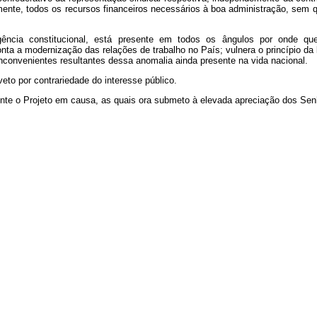
amente, todos os recursos financeiros necessários à boa administração, sem
xigência constitucional, está presente em todos os ângulos por onde que
 a modernização das relações de trabalho no País; vulnera o princípio da libe
inconvenientes resultantes dessa anomalia ainda presente na vida nacional.
veto por contrariedade do interesse público.
ente o Projeto em causa, as quais ora submeto à elevada apreciação dos S