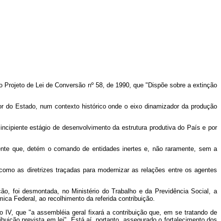
 o Projeto de Lei de Conversão nº 58, de 1990, que "Dispõe sobre a extinção
ador do Estado, num contexto histórico onde o eixo dinamizador da produção
incipiente estágio de desenvolvimento da estrutura produtiva do País e por
gente que, detém o comando de entidades inertes e, não raramente, sem a
m como as diretrizes traçadas para modernizar as relações entre os agentes
o, foi desmontada, no Ministério do Trabalho e da Previdência Social, a
ica Federal, ao recolhimento da referida contribuição.
so IV, que "a assembléia geral fixará a contribuição que, em se tratando de
buição prevista em lei". Está aí, portanto, assegurado o fortalecimento dos