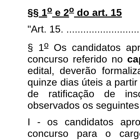
o
o
§§ 1
e 2
do art. 15
"Art. 15. ...........................
o
§ 1
Os candidatos apr
concurso referido no
ca
edital, deverão formali
quinze dias úteis a parti
de ratificação de ins
observados os seguintes c
I - os candidatos apr
concurso para o car