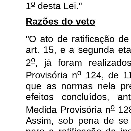
o
1
desta Lei."
Razões do veto
"O ato de ratificação de
art. 15, e a segunda et
o
2
, já foram realizad
o
Provisória n
124, de 11
que as normas nela pre
efeitos concluídos, a
o
Medida Provisória n
128
Assim, sob pena de se