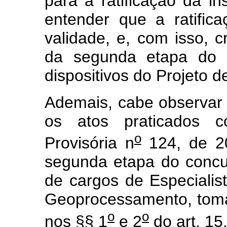
para a ratificação da in
entender que a ratifica
validade, e, com isso, 
da segunda etapa do c
dispositivos do Projeto d
Ademais, cabe observar 
os atos praticados 
o
Provisória n
124, de 20
segunda etapa do concu
de cargos de Especiali
Geoprocessamento, toma
o
o
nos §§ 1
e 2
do art. 15.