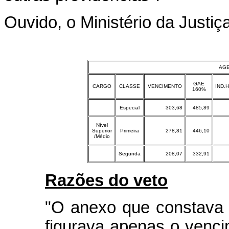
Ouvido, o Ministério da Justi
AGE
GAE
CARGO
CLASSE
VENCIMENTO
IND.
160%
Especial
303,68
485,89
Nível
Superior
Primeira
278,81
446,10
/Médio
Segunda
208,07
332,91
Razões do veto
"O anexo que constava 
figurava apenas o venc