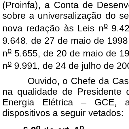
(Proinfa), a Conta de Desenv
sobre a universalização do ser
o
nova redação às Leis n
9.42
9.648, de 27 de maio de 1998
o
n
5.655, de 20 de maio de 19
o
n
9.991, de 24 de julho de 200
Ouvido, o Chefe da Casa Ci
na qualidade de Presidente
Energia Elétrica – GCE, 
dispositivos a seguir vetados:
o
o