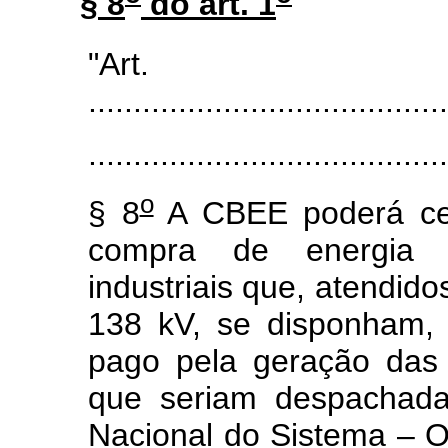
§ 8
do art. 1
"Ar
........................................
........................................
o
§ 8
A CBEE poderá cel
compra de energia e
industriais que, atendido
138 kV, se disponham, 
pago pela geração das 
que seriam despachad
Nacional do Sistema – 