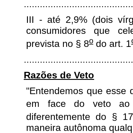
.............................................
III - até 2,9% (dois ví
consumidores que cel
o
prevista no § 8
do art. 1
............................................
Razões de Veto
"Entendemos que esse di
em face do veto a
diferentemente do § 17
maneira autônoma qualqu