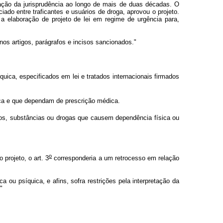
ação da jurisprudência ao longo de mais de duas décadas. O
iado entre traficantes e usuários de droga, aprovou o projeto.
 a elaboração de projeto de lei em regime de urgência para,
os artigos, parágrafos e incisos sancionados."
uica, especificados em lei e tratados internacionais firmados
ica e que dependam de prescrição médica.
tos, substâncias ou drogas que causem dependência física ou
o
projeto, o art. 3
corresponderia a um retrocesso em relação
a ou psíquica, e afins, sofra restrições pela interpretação da
"