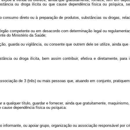
bstância ou droga ilícita ou que cause dependência física ou psíquica
 ao consumo direto ou à preparação de produtos, substâncias ou drogas, rela
 órgão competente ou em desacordo com determinação legal ou regulamentar,
nte do Ministério da Saúde;
ação, guarda ou vigilância, ou consente que outrem dele se utilize, ainda que 
stância ou droga ilícita, bem assim contribuir, efetiva e diretamente, para 
 associação de 3 (três) ou mais pessoas que, atuando em conjunto, pratiquem
ntregar a qualquer título, guardar e fornecer, ainda que gratuitamente, maquinis
que cause dependência física ou psíquica:
omo informante, ou apoiar grupo, organização ou associação responsável por cr