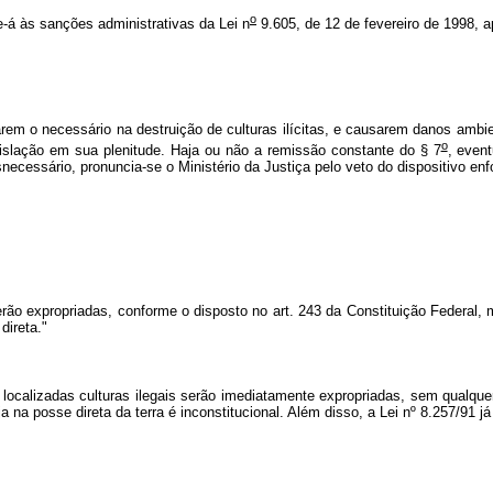
o
e-á às sanções administrativas da Lei n
9.605, de 12 de fevereiro de 1998, 
m o necessário na destruição de culturas ilícitas, e causarem danos ambien
o
gislação em sua plenitude. Haja ou não a remissão constante do § 7
, even
ecessário, pronuncia-se o Ministério da Justiça pelo veto do dispositivo enf
rão expropriadas, conforme o disposto no art. 243 da Constituição Federal,
direta."
ocalizadas culturas ilegais serão imediatamente expropriadas, sem qualquer i
a na posse direta da terra é inconstitucional. Além disso, a Lei nº 8.257/91 já