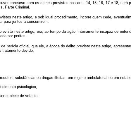
houver concurso com os crimes previstos nos arts. 14, 15, 16, 17 e 18, será 
s, Parte Criminal.
stos neste artigo, e sob igual procedimento, incorre quem cede, eventualme
ta, para juntos a consumirem.
revisto neste artigo, era, ao tempo da ação, inteiramente incapaz de entende
da por peritos.
e perícia oficial, que ele, à época do delito previsto neste artigo, apresent
o tratamento devido.
rodutos, substâncias ou drogas ilícitas, em regime ambulatorial ou em estabel
ndimento psicológico;
uer espécie de veículo;