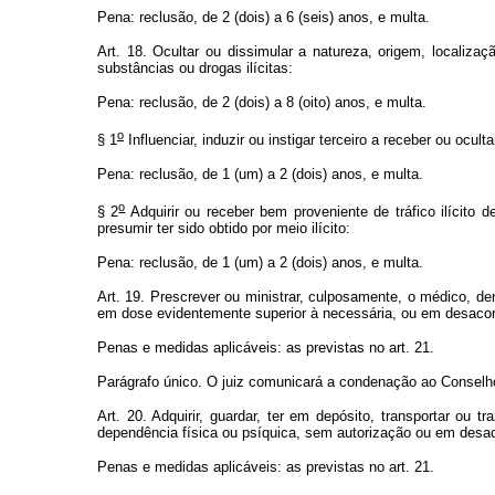
Pena: reclusão, de 2 (dois) a 6 (seis) anos, e multa.
Art. 18. Ocultar ou dissimular a natureza, origem, localizaç
substâncias ou drogas ilícitas:
Pena: reclusão, de 2 (dois) a 8 (oito) anos, e multa.
o
§ 1
Influenciar, induzir ou instigar terceiro a receber ou ocult
Pena: reclusão, de 1 (um) a 2 (dois) anos, e multa.
o
§ 2
Adquirir ou receber bem proveniente de tráfico ilícito 
presumir ter sido obtido por meio ilícito:
Pena: reclusão, de 1 (um) a 2 (dois) anos, e multa.
Art. 19. Prescrever ou ministrar, culposamente, o médico, den
em dose evidentemente superior à necessária, ou em desacor
Penas e medidas aplicáveis: as previstas no art. 21.
Parágrafo único. O juiz comunicará a condenação ao Conselho 
Art. 20. Adquirir, guardar, ter em depósito, transportar ou 
dependência física ou psíquica, sem autorização ou em desa
Penas e medidas aplicáveis: as previstas no art. 21.