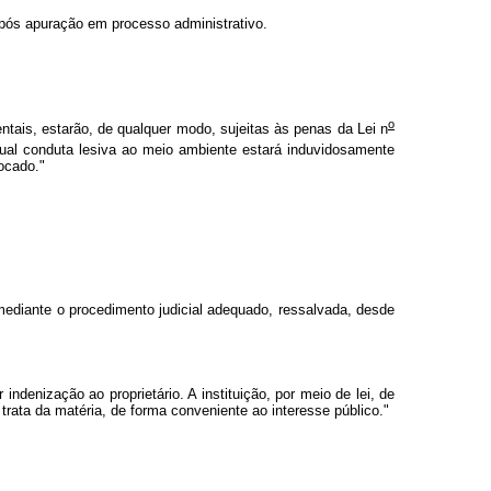
após apuração em processo administrativo.
o
tais, estarão, de qualquer modo, sujeitas às penas da Lei n
tual conduta lesiva ao meio ambiente estará induvidosamente
ocado."
 mediante o procedimento judicial adequado, ressalvada, desde
ndenização ao proprietário. A instituição, por meio de lei, de
 trata da matéria, de forma conveniente ao interesse público."