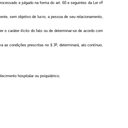
o
processado e julgado na forma do art. 60 e seguintes da Lei n
nte, sem objetivo de lucro, a pessoa de seu relacionamento,
r o caráter ilícito do fato ou de determinar-se de acordo com
o
ava as condições prescritas no § 3
, determinará, ato contínuo,
ecimento hospitalar ou psiquiátrico;