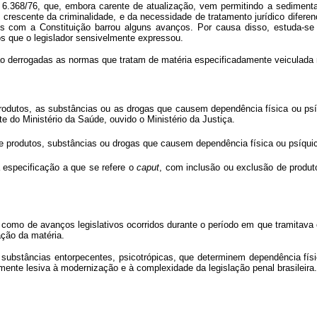
6.368/76, que, embora carente de atualização, vem permitindo a sediment
crescente da criminalidade, e da necessidade de tratamento jurídico diferenc
ivos com a Constituição barrou alguns avanços. Por causa disso, estuda-se
os que o legislador sensivelmente expressou.
ão derrogadas as normas que tratam de matéria especificadamente veiculada n
produtos, as substâncias ou as drogas que causem dependência física ou psíq
e do Ministério da Saúde, ouvido o Ministério da Justiça.
de produtos, substâncias ou drogas que causem dependência física ou psíqu
 especificação a que se refere o
caput
, com inclusão ou exclusão de produ
como de avanços legislativos ocorridos durante o período em que tramitava o 
ção da matéria.
e substâncias entorpecentes, psicotrópicas, que determinem dependência físic
almente lesiva à modernização e à complexidade da legislação penal brasileira.