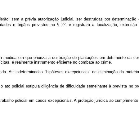
erão, sem a prévia autorização judicial, ser destruídas por determinação
o
idades e órgãos previstos no § 2
, e registrará a localização, extensã
na medida em que prioriza a destruição de plantações em detrimento da con
citas, é realmente instrumento eficiente no combate ao crime.
ada. As indeterminadas "hipóteses excepcionais" de eliminação da material
 o ato policial estipula diligência de dificuldade semelhante à prevista no 
trabalho policial em casos excepcionais. A proteção jurídica ao cumprimento