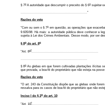
o
o
§ 7
A autoridade que descumprir o preceito do § 6
sujeitar-s
......................................................................."
Razões do veto
o
"Com ou sem o § 7
em questão, as operações que exacerbare
9.605/98. Há mais: a autoridade pública deve conhecer a le
sujeita à Lei dos Crimes Ambientais. Desse modo, por ser desn
o
o
§ 8
do art. 8
oº
"Art. 8
.......................................................................
.......................................................................
o
§ 8
As glebas em que forem cultivadas plantações ilícitas se
que provada, a boa-fé do proprietário que não esteja na posse 
Razões do veto
"O art. 243 da Constituição dispõe que as glebas onde forem l
ressalva para os casos de boa-fé do proprietário que não estej
o
Inciso I do § 2
do art. 10
º
"Art. 10
.......................................................................