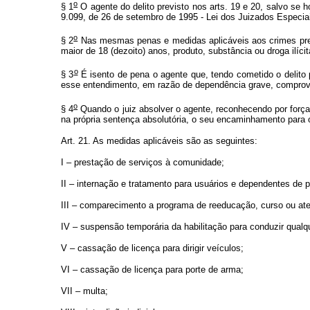
o
§ 1
O agente do delito previsto nos arts. 19 e 20, salvo se 
9.099, de 26 de setembro de 1995 - Lei dos Juizados Especiai
o
§ 2
Nas mesmas penas e medidas aplicáveis aos crimes previ
maior de 18 (dezoito) anos, produto, substância ou droga ilíci
o
§ 3
É isento de pena o agente que, tendo cometido o delito p
esse entendimento, em razão de dependência grave, comprova
o
§ 4
Quando o juiz absolver o agente, reconhecendo por força d
na própria sentença absolutória, o seu encaminhamento para 
Art. 21. As medidas aplicáveis são as seguintes:
I – prestação de serviços à comunidade;
II – internação e tratamento para usuários e dependentes de p
III – comparecimento a programa de reeducação, curso ou ate
IV – suspensão temporária da habilitação para conduzir qualq
V – cassação de licença para dirigir veículos;
VI – cassação de licença para porte de arma;
VII – multa;