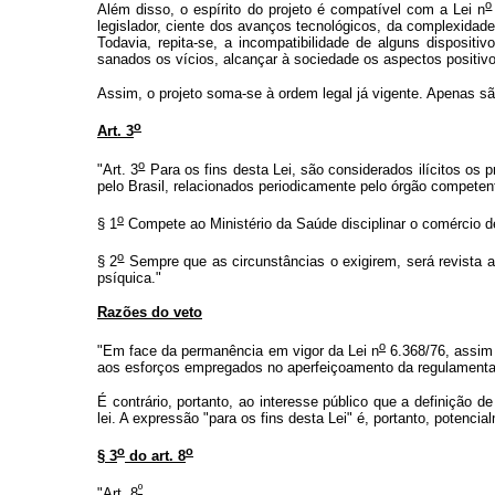
o
Além disso, o espírito do projeto é compatível com a Lei n
legislador, ciente dos avanços tecnológicos, da complexidade 
Todavia, repita-se, a incompatibilidade de alguns disposit
sanados os vícios, alcançar à sociedade os aspectos positiv
Assim, o projeto soma-se à ordem legal já vigente. Apenas s
o
Art. 3
o
"Art. 3
Para os fins desta Lei, são considerados ilícitos os 
pelo Brasil, relacionados periodicamente pelo órgão competent
o
§ 1
Compete ao Ministério da Saúde disciplinar o comércio 
o
§ 2
Sempre que as circunstâncias o exigirem, será revista a
psíquica."
Razões do veto
o
"Em face da permanência em vigor da Lei n
6.368/76, assim 
aos esforços empregados no aperfeiçoamento da regulamenta
É contrário, portanto, ao interesse público que a definição d
lei. A expressão "para os fins desta Lei" é, portanto, potenci
o
o
§ 3
do art. 8
º
"Art. 8
.......................................................................