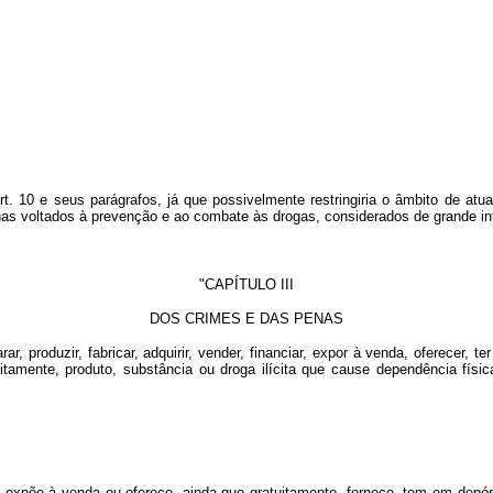
art. 10 e seus parágrafos, já que possivelmente restringiria o âmbito de at
voltados à prevenção e ao combate às drogas, considerados de grande int
"CAPÍTULO III
DOS CRIMES E DAS PENAS
arar, produzir, fabricar, adquirir, vender, financiar, expor à venda, oferecer, 
uitamente, produto, substância ou droga ilícita que cause dependência fí
de, expõe à venda ou oferece, ainda que gratuitamente, fornece, tem em depós