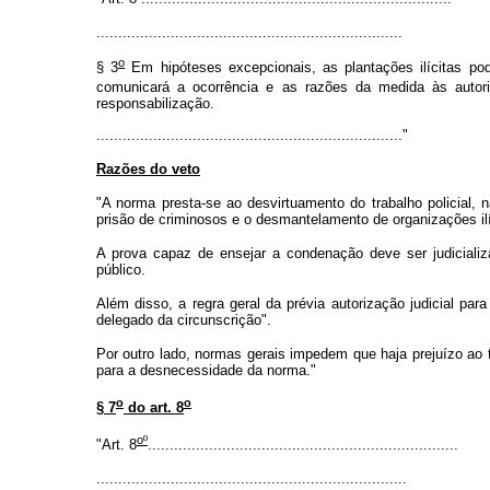
......................................................................
o
§ 3
Em hipóteses excepcionais, as plantações ilícitas pod
comunicará a ocorrência e as razões da medida às autor
responsabilização.
......................................................................"
Razões do veto
"A norma presta-se ao desvirtuamento do trabalho policial, 
prisão de criminosos e o desmantelamento de organizações ilí
A prova capaz de ensejar a condenação deve ser judicializ
público.
Além disso, a regra geral da prévia autorização judicial para
delegado da circunscrição".
Por outro lado, normas gerais impedem que haja prejuízo ao 
para a desnecessidade da norma."
o
o
§ 7
do art. 8
oº
"Art. 8
.......................................................................
.......................................................................