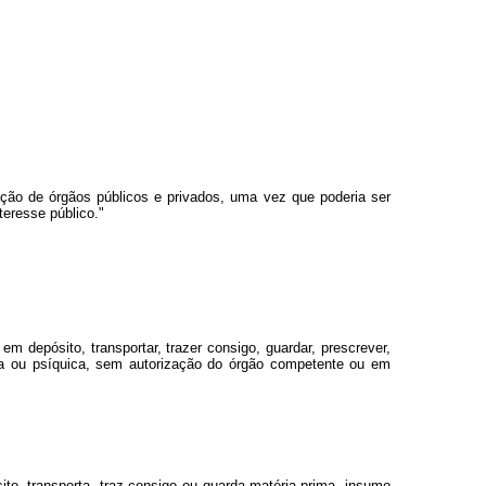
uação de órgãos públicos e privados, uma vez que poderia ser
eresse público."
ter em depósito, transportar, trazer consigo, guardar, prescrever,
sica ou psíquica, sem autorização do órgão competente ou em
ito, transporta, traz consigo ou guarda matéria-prima, insumo