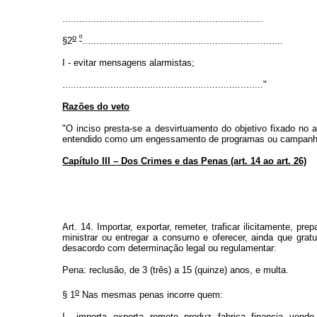
.......................................................................
o
º
§2
.......................................................................
I - evitar mensagens alarmistas;
......................................................................."
Razões do veto
"O inciso presta-se a desvirtuamento do objetivo fixado no 
entendido como um engessamento de programas ou campanhas 
Capítulo III – Dos Crimes e das Penas (art. 14 ao art. 26)
Art. 14. Importar, exportar, remeter, traficar ilicitamente, prep
ministrar ou entregar a consumo e oferecer, ainda que grat
desacordo com determinação legal ou regulamentar:
Pena: reclusão, de 3 (três) a 15 (quinze) anos, e multa.
o
§ 1
Nas mesmas penas incorre quem:
I – importa, exporta, remete, produz, fabrica, financia, ven