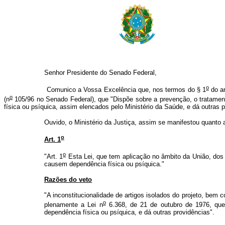
Senhor Presidente do Senado Federal,
o
Comunico a Vossa Excelência que, nos termos do § 1
do ar
o
(n
105/96 no Senado Federal), que "Dispõe sobre a prevenção, o tratamento
física ou psíquica, assim elencados pelo Ministério da Saúde, e dá outras p
Ouvido, o Ministério da Justiça, assim se manifestou quanto aos 
o
Art. 1
o
"Art. 1
Esta Lei, que tem aplicação no âmbito da União, dos 
causem dependência física ou psíquica."
Razões do veto
"A inconstitucionalidade de artigos isolados do projeto, bem 
o
plenamente a Lei n
6.368, de 21 de outubro de 1976, que 
dependência física ou psíquica, e dá outras providências".