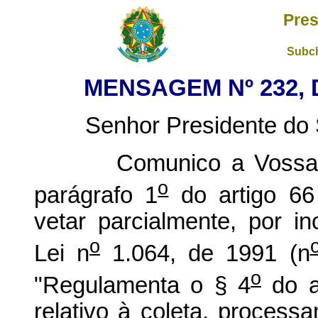
Pres
Subch
MENSAGEM Nº 232, 
Senhor Presidente do S
Comunico a Vossa Exc
o
parágrafo 1
do artigo 66 
vetar parcialmente, por in
o
Lei n
1.064, de 1991 (n
o
"Regulamenta o § 4
do ar
relativo à coleta, process