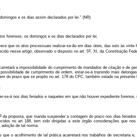
o
s domingos e os dias assim
declarados por lei." (NR)
itos forenses, os domingos e os dias declarados por lei.
ece que os atos processuais realizar-se-ão em dias úteis, das seis às vinte
o
ecido nesse artigo, observado o disposto no art. 5
, XI, da Constituição Fe
arretará a impossibilidade do cumprimento de mandados de citação e de pen
possibilidade de cumprimento de ordem, estar-se-á trazendo mais delongas
ntagem do prazo que se propôs no art. 178 do CPC, também vetado na present
o
r-se-á nos dias feriados e naqueles em que não houver expediente forense
,
o
da proposta, que manda suspender a contagem do prazo nos dias feriados 
cidos no art 188, tem sido dirigidas a este órgão considerações que nos
 adoção de tal norma.
que o acolhimento de tal prática acarretará nos trabalhos de secretaria e,