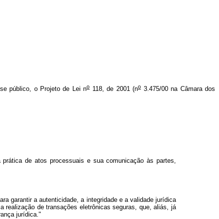
o
o
sse público, o Projeto de Lei n
118, de 2001 (n
3.475/00 na Câmara dos
a prática de atos
processuais e sua comunicação às partes,
ra garantir a autenticidade, a integridade e a validade jurídica
 realização de transações eletrônicas seguras, que, aliás, já
nça jurídica."