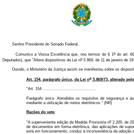
Senhor Presidente do Senado Federal,
o
Comunico a Vossa Excelência que, nos termos do § 1
do art. 66
o
Deputados), que "Altera dispositivos da Lei n
5.869, de 11 de janeiro de 19
Ouvido, o Ministério da Justiça assim se manifestou sobre os dispositi
o
Art. 154, parágrafo único, da Lei n
5.869/73, alterado pelo
"Art. 154
...........................................................
Parágrafo único. Atendidos os requisitos de segurança e aute
mediante a utilização de meios eletrônicos." (NR)
Razões do veto
o
"A superveniente edição da Medida Provisória n
2.200, de 200
de documentos em forma eletrônica, das aplicações de suporte
está em funcionamento, conduz à inconveniência da adoção da