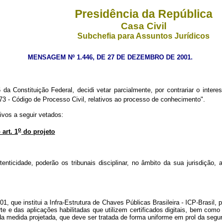
Presidência da República
Casa Civil
Subchefia para Assuntos Jurídicos
MENSAGEM Nº 1.446, DE 27 DE DEZEMBRO DE 2001.
 da Constituição Federal, decidi vetar parcialmente, por contrariar o intere
73 - Código de Processo Civil, relativos ao processo de conhecimento".
vos a seguir vetados:
o
 art. 1
do projeto
nticidade, poderão os tribunais disciplinar, no âmbito da sua jurisdição, 
1, que institui a Infra-Estrutura de Chaves Públicas Brasileira - ICP-Brasil, pa
 e das aplicações habilitadas que utilizem certificados digitais, bem como a
 medida projetada, que deve ser tratada de forma uniforme em prol da segura