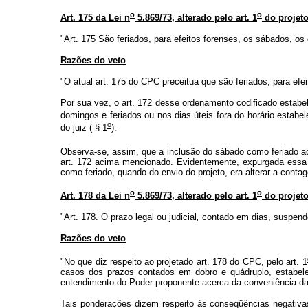
o
o
Art. 175 da Lei n
5.869/73, alterado pelo art. 1
do projet
"Art. 175 São feriados, para efeitos forenses, os sábados, o
Razões do veto
"O atual art. 175 do CPC preceitua que são feriados, para efe
Por sua vez, o art. 172 desse ordenamento codificado estabel
domingos e feriados ou nos dias úteis fora do horário estabel
o
do juiz ( § 1
).
Observa-se, assim, que a inclusão do sábado como feriado ac
art. 172 acima mencionado. Evidentemente, expurgada essa 
como feriado, quando do envio do projeto, era alterar a co
o
o
Art. 178 da Lei n
5.869/73, alterado pelo art. 1
do projet
"Art. 178. O prazo legal ou judicial
,
contado em dias, suspende
Razões do veto
"No que diz respeito ao projetado art. 178 do CPC, pelo art. 1
casos dos prazos contados em dobro e quádruplo, estabele
entendimento do Poder proponente acerca da conveniência da
Tais ponderações dizem respeito às conseqüências negativas 