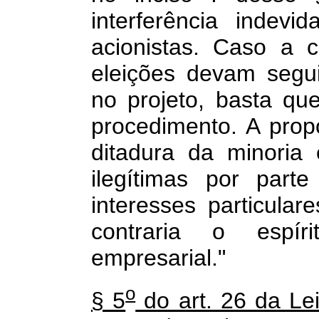
interferência indevi
acionistas. Caso a 
eleições devam segu
no projeto, basta que
procedimento. A propo
ditadura da minoria
ilegítimas por par
interesses particula
contraria o espír
empresarial."
o
§ 5
do art. 26 da Le