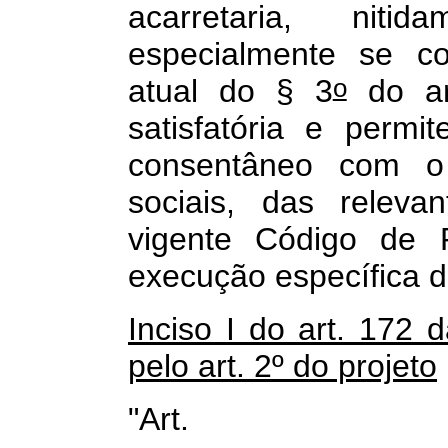
acarretaria, niti
especialmente se c
o
atual do § 3
do art
satisfatória e permi
consentâneo com o
sociais, das releva
vigente Código de P
execução específica d
Inciso I do art. 172 
pelo art. 2º do projeto
"Art