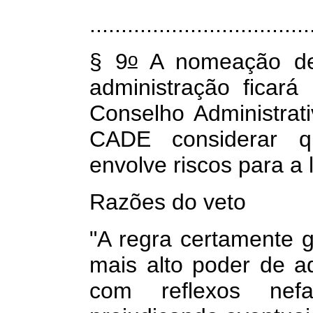
...................................
o
§ 9
A nomeação de
administração ficar
Conselho Administra
CADE considerar q
envolve riscos para a 
Razões do veto
"A regra certamente g
mais alto poder de a
com reflexos nef