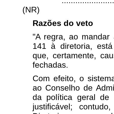
................................
(NR)
Razões do veto
"A regra, ao mandar a
141 à diretoria, está
que, certamente, ca
fechadas.
Com efeito, o sistema
ao Conselho de Admi
da política geral d
justificável; contu