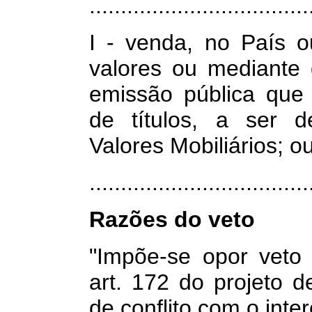
...................................
I - venda, no País o
valores ou mediante 
emissão pública que 
de títulos, a ser d
Valores Mobiliários; o
.................................
Razões do veto
"Impõe-se opor veto 
art. 172 do projeto 
de conflito com o inte