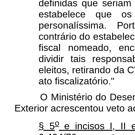
definidas que seriam d
estabelece que o
personalíssima. Por
contrário do estabelec
fiscal nomeado, enc
dividir tais respons
eleitos, retirando da
ato fiscalizatório."
O Ministério do Desenvo
Exterior acrescentou veto ao
o
§ 5
e incisos I, II 