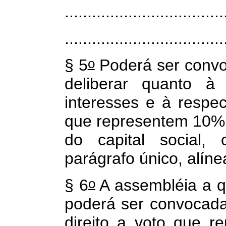
...................................
...................................
o
§ 5
Poderá ser convo
deliberar quanto à 
interesses e à respec
que representem 10% 
do capital social,
parágrafo único, alín
o
§ 6
A assembléia a q
poderá ser convocada
direito a voto que 