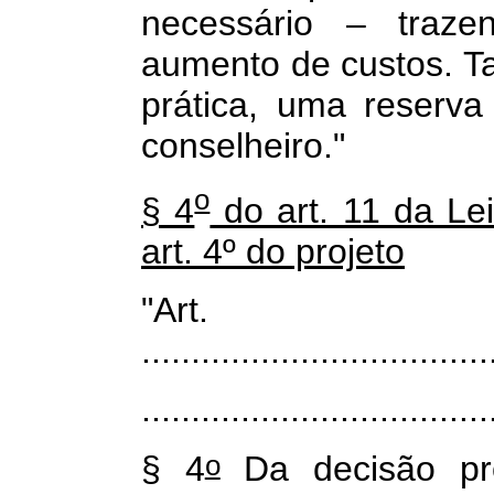
necessário – traze
aumento de custos. Ta
prática, uma reserv
conselheiro."
o
§ 4
do art. 11 da Le
art. 4º do projeto
"Ar
...................................
...................................
o
§ 4
Da decisão pro