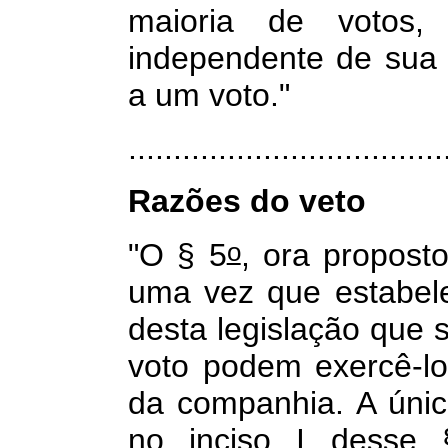
maioria de votos
independente de sua e
a um voto."
.................................
Razões do veto
o
"O § 5
, ora proposto
uma vez que estabel
desta legislação que 
voto podem exercê-lo
da companhia. A úni
no inciso I desse