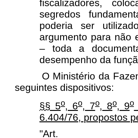
fiscalizadores, col
segredos fundament
poderia ser utiliza
argumento para não 
– toda a document
desempenho da função
O Ministério da Fazenda
seguintes dispositivos:
o
o
o
o
o
§§ 5
, 6
, 7
, 8
, 9
6.404/76, propostos pe
"Art