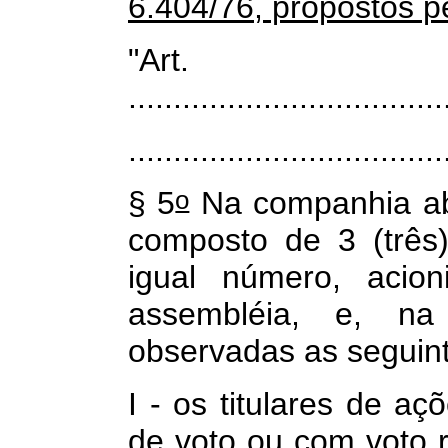
6.404/76, propostos pe
"Art
...................................
...................................
o
§ 5
Na companhia abe
composto de 3 (três
igual número, acion
assembléia, e, na 
observadas as seguin
I - os titulares de aç
de voto ou com voto r