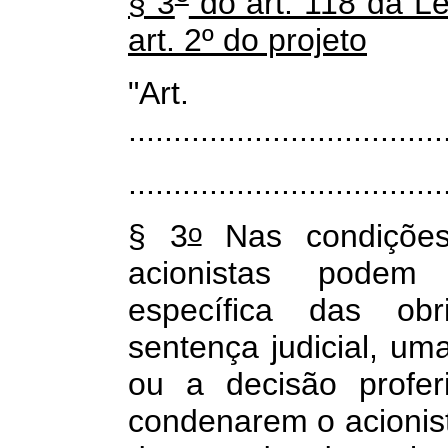
§ 3
do art. 118 da Le
art. 2º do projeto
"Art
...................................
...................................
o
§ 3
Nas condições 
acionistas pode
específica das ob
sentença judicial, um
ou a decisão proferi
condenarem o acionist