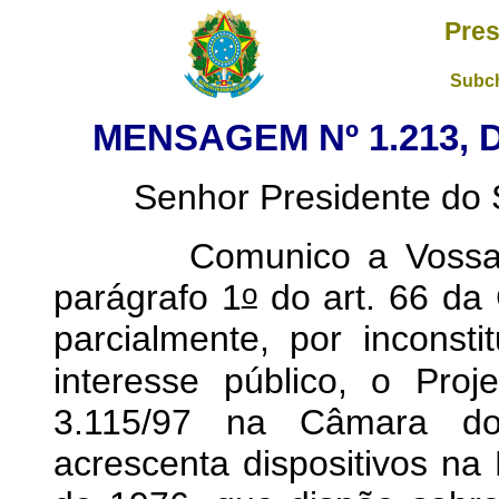
Pres
Subch
MENSAGEM Nº 1.213
, 
Senhor Presidente do S
Comunico a Vossa Exc
o
parágrafo 1
do art. 66 da 
parcialmente, por inconsti
interesse público, o Proj
3.115/97 na Câmara do
acrescenta dispositivos na 