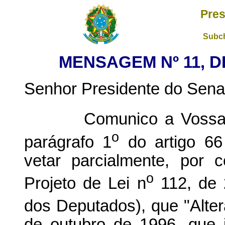
Pres
Subch
MENSAGEM Nº 11, DE
Senhor Presidente do Sena
Comunico a Vossa E
o
parágrafo 1
do artigo 66 
vetar parcialmente, por c
o
Projeto de Lei n
112, de 
dos Deputados), que "Altera
de outubro de 1996, que in