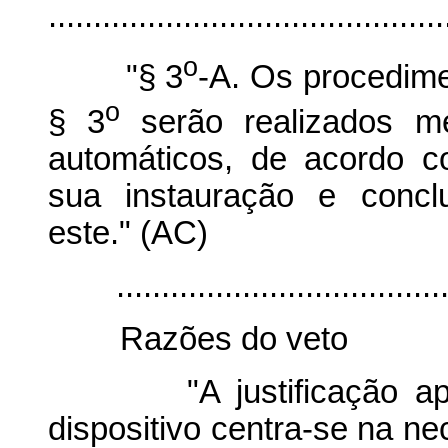
............................................
o
"§ 3
-A. Os procedime
o
§ 3
serão realizados me
automáticos, de acordo c
sua instauração e concl
este." (AC)
..........................................
Razões do veto
"A justificação apres
dispositivo centra-se na ne