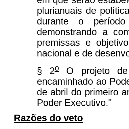
em que serão estabel
plurianuais de políti
durante o período
demonstrando a comp
premissas e objetiv
nacional e de desenvo
o
§ 2
O projeto de
encaminhado ao Poder 
de abril do primeiro
Poder Executivo."
Razões do veto