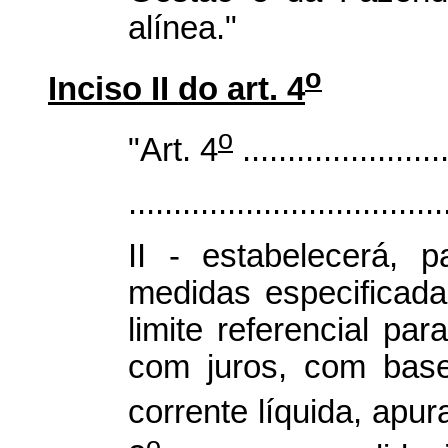
alínea."
o
Inciso II do art. 4
o
"Art. 4
.......................
...................................
II - estabelecerá, 
medidas especificada
limite referencial p
com juros, com base
corrente líquida, apu
o