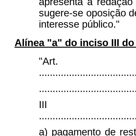
apresenta a redação 
sugere-se oposição de 
interesse público."
Alínea "a" do inciso III do 
"Ar
...................................
...................................
II
...................................
a) pagamento de res