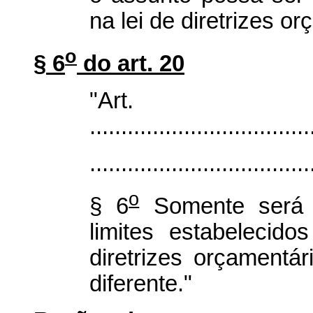
na lei de diretrizes o
o
§ 6
do art. 20
"Ar
...................................
...................................
o
§ 6
Somente será a
limites estabelecid
diretrizes orçamentá
diferente."