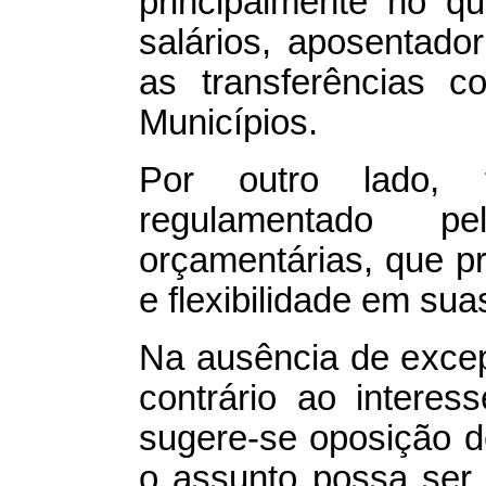
principalmente no q
salários, aposentador
as transferências c
Municípios.
Por outro lado,
regulamentado p
orçamentárias, que p
e flexibilidade em sua
Na ausência de excepc
contrário ao interes
sugere-se oposição d
o assunto possa ser