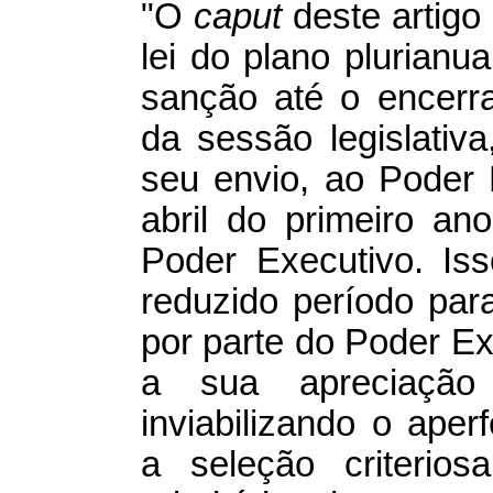
"O
caput
deste artigo
lei do plano plurianu
sanção até o encerr
da sessão legislativ
seu envio, ao Poder L
abril do primeiro a
Poder Executivo. Is
reduzido período par
por parte do Poder E
a sua apreciação 
inviabilizando o ape
a seleção criterio