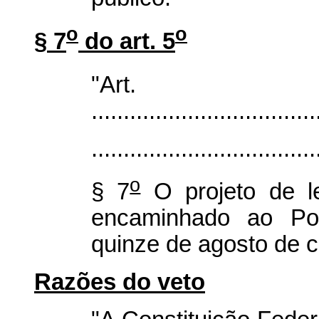
o
o
§ 7
do art. 5
"Ar
...................................
...................................
o
§ 7
O projeto de le
encaminhado ao Pod
quinze de agosto de c
Razões do veto