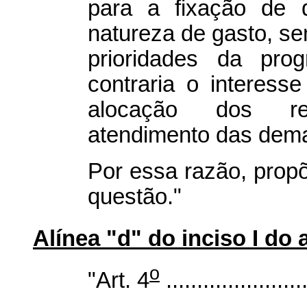
para a fixação de 
natureza de gasto, s
prioridades da pro
contraria o interesse 
alocação dos rec
atendimento das dem
Por essa razão, propõ
questão."
Alínea "d" do inciso I do a
o
"Art. 4
.......................