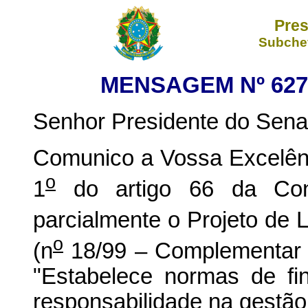
Pres
Subchef
MENSAGEM Nº 627
Senhor Presidente do Sena
Comunico a Vossa Excelênc
o
1
do artigo 66 da Const
parcialmente o Projeto de L
o
(n
18/99 – Complementar 
"Estabelece normas de fi
responsabilidade na gestão 