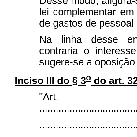
Desse modo, afigura-s
lei complementar em e
de gastos de pessoal 
Na linha desse ent
contraria o interess
sugere-se a oposição 
o
Inciso III do § 3
do art. 3
"Ar
...................................
...................................