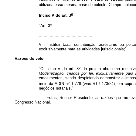
utilizada essa mesma base de cálculo. Cumpre colocar 
o
Inciso V do art. 3
o
"Art. 3
............................................
............................................
V - instituir taxa, contribuição, acréscimo ou pe
exclusivamente para as atividades jurisdicionais;"
Razões do veto
o
"O inciso V do art. 3
do projeto abre uma ressalv
Modernização, criados por lei, exclusivamente para a
emolumentos, sendo despiciendo demonstrar a impossi
o
meio da ADIN n
1.778 (
vide
RTJ 173/24), em cujo ac
negócios notariais."
Estas, Senhor Presidente, as razões que me levaram a veta
Congresso Nacional.