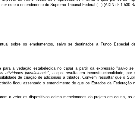
o
ser este o entendimento do Supremo Tribunal Federal (...) (ADIN n
1.530-BA
rcentual sobre os emolumentos, salvo se destinados a Fundo Especial d
a para a vedação estabelecida no
caput
a partir da expressão "
salvo se
s atividades jurisdicionais
", a qual resulta em inconstitucionalidade, por
bilidade de criação de adicionais a tributos. Convém ressaltar que o Supr
órdão ficou assentado o entendimento de que os Estados da Federação nã
r os dispositivos acima mencionados do projeto em causa, as quai