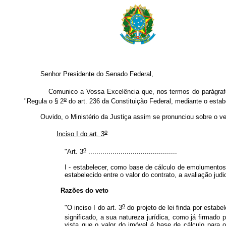
Senhor Presidente do Senado Federal,
Comunico a Vossa Excelência que, nos termos do parágraf
o
"Regula o § 2
do art. 236 da Constituição Federal, mediante o estab
Ouvido, o Ministério da Justiça assim se pronunciou sobre o veto
o
Inciso I do art. 3
o
"Art. 3
............................................
I - estabelecer, como base de cálculo de emolumentos,
estabelecido entre o valor do contrato, a avaliação judici
Razões do veto
o
"O inciso I do art. 3
do projeto de lei finda por esta
significado, a sua natureza jurídica, como já firmado
vista que o valor do imóvel é base de cálculo para 