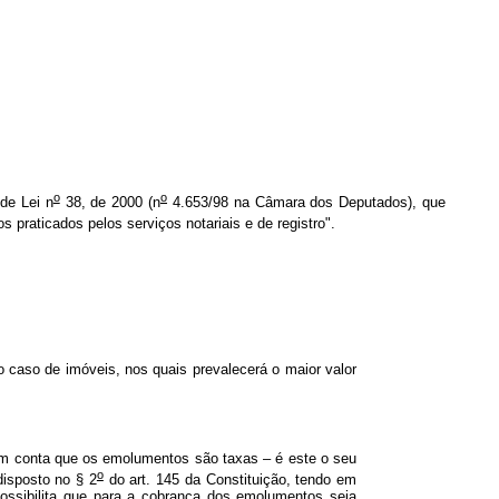
o
o
 de Lei n
38, de 2000 (n
4.653/98 na Câmara dos Deputados), que
 praticados pelos serviços notariais e de registro".
o caso de imóveis, nos quais prevalecerá o maior valor
 em conta que os emolumentos são taxas – é este o seu
o
disposto no § 2
do art. 145 da Constituição, tendo em
possibilita que para a cobrança dos emolumentos seja