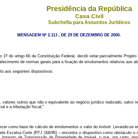
Presidência da República
Casa Civil
Subchefia para Assuntos Jurídicos
MENSAGEM Nº 2.113 , DE 29 DE DEZEMBRO DE 2000.
o
o 1
do artigo 66 da Constituição Federal, decidi vetar parcialmente Projeto
elecimento de normas gerais para a fixação de emolumentos relativos aos atos
 aos seguintes dispositivos:
 valores outros que não o equivalente ao negócio jurídico realizado, salvo n
al e a tributação fiscal;"
belecer como base de cálculo de emolumentos o valor do imóvel. Levando-se
 pela Excelsa Corte (RTJ 168/95) – encontra o dispositivo como obstáculo o 
o Imposto de Transmissão de Propriedade de Imóvel, o que, por certo, im