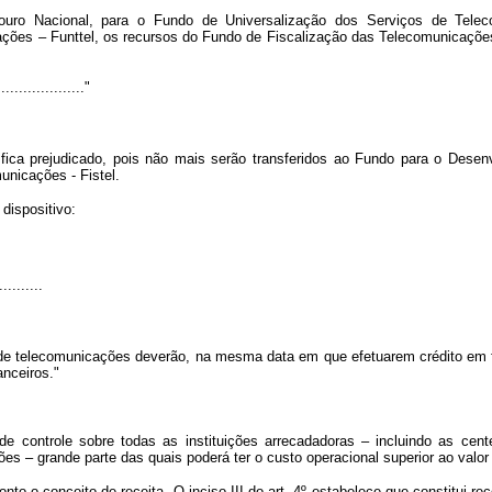
ouro Nacional, para o Fundo de Universalização dos Serviços de Tele
ões – Funttel, os recursos do Fundo de Fiscalização das Telecomunicações 
...................."
o fica prejudicado, pois não mais serão transferidos ao Fundo para o Dese
unicações - Fistel.
dispositivo:
..........
de telecomunicações deverão, na mesma data em que efetuarem crédito em fa
anceiros."
de controle sobre todas as instituições arrecadadoras – incluindo as cen
es – grande parte das quais poderá ter o custo operacional superior ao valor
to o conceito de receita. O inciso III do art. 4º estabelece que constitui re