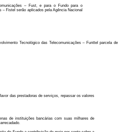
comunicações – Fust, e para o Fundo para o
– Fistel serão aplicados pela Agência Nacional
nvolvimento Tecnológico das Telecomunicações – Funttel parcela de
vor das prestadoras de serviços, repassar os valores
tenas de instituições bancárias com suas milhares de
 arrecadado.
ceita do Fundo a contribuição de meio por cento sobre a