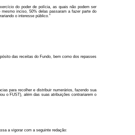
ercício do poder de polícia, as quais não podem ser
o mesmo inciso, 50% delas passaram a fazer parte do
ariando o interesse público."
epósito das receitas do Fundo, bem como dos repasses
as para recolher e distribuir numerários, fazendo sua
iou o FUST), além das suas atribuições contrariarem o
assa a vigorar com a seguinte redação: