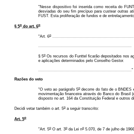
"Nesse dispositivo foi inserida como receita do FU
desviadas do seu fim precípuo para custear outras 
FUST. Esta proliferação de fundos e de entrelaçamento 
o
o
§ 5
do art. 6
o
"Art. 6
....................................................................
..............................................................................
o
§ 5
Os recursos do Funttel ficarão depositados nos 
e aplicações determinados pelo Conselho Gestor.
.............................................................................."
Razões do veto
o
"O veto ao parágrafo 5
decorre do fato de o BNDES e 
movimentação financeira através do Banco do Brasil (
disposto no art. 164 da Constituição Federal e outros di
o
Decidi vetar também o art. 5
a seguir transcrito:
o
Art. 5
o
o
o
"Art. 5
O art. 3
da Lei n
5.070, de 7 de julho de 1966