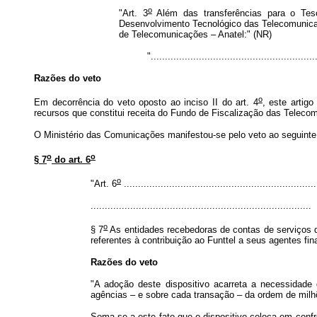
o
"Art. 3
Além das transferências para o Tes
Desenvolvimento Tecnológico das Telecomunicaç
de Telecomunicações – Anatel:" (NR)
"..........................................................
Razões do veto
o
Em decorrência do veto oposto ao inciso II do art. 4
, este artig
recursos que constitui receita do Fundo de Fiscalização das Telecom
O Ministério das Comunicações manifestou-se pelo veto ao seguinte 
o
o
§ 7
do art. 6
o
"Art. 6
....................................................................
..............................................................................
o
§ 7
As entidades recebedoras de contas de serviços 
referentes à contribuição ao Funttel a seus agentes fin
Razões do veto
"A adoção deste dispositivo acarreta a necessidade 
agências – e sobre cada transação – da ordem de milhõ
Soma-se a este fato que o dispositivo coloca em confron