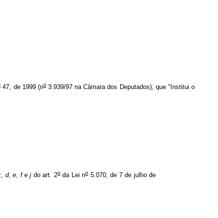
o
o
47, de 1999 (n
3.939/97 na Câmara dos Deputados), que "Institui o
o
o
c
,
d
,
e
,
f
e
j
do art. 2
da Lei n
5.070, de 7 de julho de