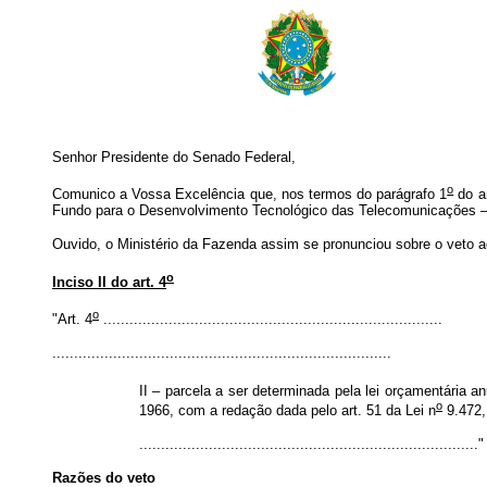
Senhor Presidente do Senado Federal,
o
Comunico a Vossa Excelência que, nos termos do parágrafo 1
do ar
Fundo para o Desenvolvimento Tecnológico das Telecomunicações – F
Ouvido, o Ministério da Fazenda assim se pronunciou sobre o veto a
o
Inciso II do art. 4
o
"Art. 4
..............................................................................
..............................................................................
II – parcela a ser determinada pela lei orçamentária 
o
1966, com a redação dada pelo art. 51 da Lei n
9.472,
.............................................................................."
Razões do veto