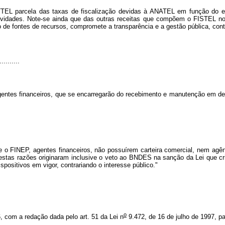
NTTEL parcela das taxas de fiscalização devidas à ANATEL em função do ex
atividades. Note-se ainda que das outras receitas que compõem o FISTEL n
de fontes de recursos, compromete a transparência e a gestão pública, contr
..........
agentes financeiros, que se encarregarão do recebimento e manutenção em d
o FINEP, agentes financeiros, não possuírem carteira comercial, nem agênci
estas razões originaram inclusive o veto ao BNDES na sanção da Lei que cr
spositivos em vigor, contrariando o interesse público."
o
, com a redação dada pelo art. 51 da Lei n
9.472, de 16 de julho de 1997, p