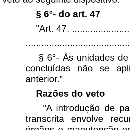
§ 6°- do art. 47
"Art. 47. .........................
........................................
§ 6°- Às unidades de 
concluídas não se apl
anterior."
Razões do veto
"A introdução de par
transcrita envolve re
órgãos e manutenção em