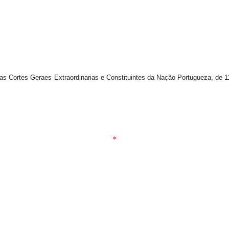
ortes Geraes Extraordinarias e Constituintes da Nação Portugueza, de 11
sa Magest
o da Motta Ma
*