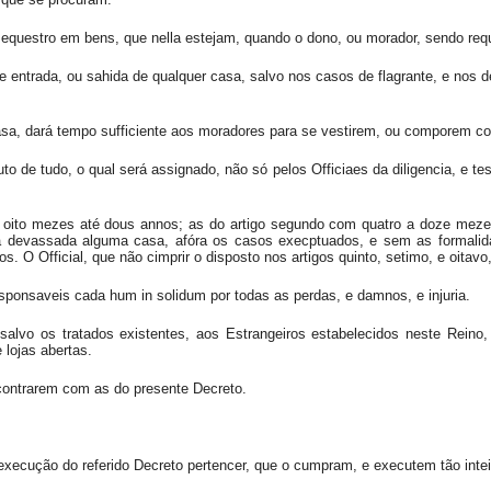
questro em bens, que nella estejam, quando o dono, ou morador, sendo reque
 entrada, ou sahida de qualquer casa, salvo nos casos de flagrante, e nos 
asa, dará tempo sufficiente aos moradores para se vestirem, ou comporem c
uto de tudo, o qual será assignado, não só pelos Officiaes da diligencia, e
de oito mezes até dous annos; as do artigo segundo com quatro a doze mez
a devassada alguma casa, afóra os casos execptuados, e sem as formalid
 Official, que não cimprir o disposto nos artigos quinto, setimo, e oitavo, 
sponsaveis cada hum in solidum por todas as perdas, e damnos, e injuria.
alvo os tratados existentes, aos Estrangeiros estabelecidos neste Reino,
 lojas abertas.
contrarem com as do presente Decreto.
execução do referido Decreto pertencer, que o cumpram, e executem tão inte