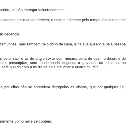
rido, os não entregar voluntariamente.
declarados em o artigo terceiro; e nestes sómente pelo tempo absolutamente
om decencia.
 testemunhas, mas tambem pelo dono da casa, e na sua ausencia pela pessoa
es de prizão; e as do artgio sexto com mesma pena de quem ordenar, e de
ades prescriptas, será condemnado, segundo a gravidade da culpa, ou no
será punido com a multa de seis até vinte e quatro mil réis.
 e por ellas não se entendem derogadas as visitas, que por qualquer Lei,
iramente como nelle se contém.