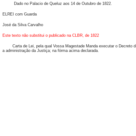
Dado no Palacio de Queluz aos 14 de Outubro de 1822.
ELREI com Guarda
José da Silva Carvalho
Este texto não substitui o publicado na CLBR, de 182
2
Carta de Lei, pela qual Vossa Magestade Manda executar o Decreto das C
a administração da Justiça; na fórma acima declarada.
Para Vos
Thomaz Prisc