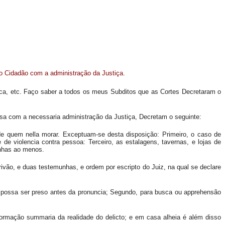
o Cidadão com a administração da Justiça.
rica, etc. Faço saber a todos os meus Subditos que as Cortes Decretaram o
asa com a necessaria administração da Justiça, Decretam o seguinte:
e quem nella morar. Exceptuam-se desta disposição: Primeiro, o caso de
de violencia contra pessoa: Terceiro, as estalagens, tavernas, e lojas de
unhas ao menos.
vão, e duas testemunhas, e ordem por escripto do Juiz, na qual se declare
o possa ser preso antes da pronuncia; Segundo, para busca ou apprehensão
formação summaria da realidade do delicto; e em casa alheia é além disso