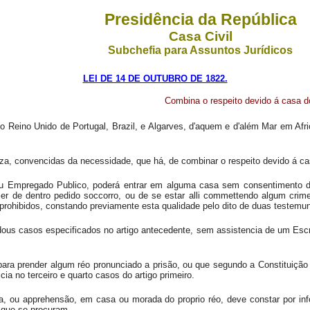
Presidência da República
Casa Civil
Subchefia para Assuntos Jurídicos
LEI DE 14 DE OUTUBRO DE 1822.
Combina o respeito devido á casa d
o Reino Unido de Portugal, Brazil, e Algarves, d'aquem e d'além Mar em Af
za, convencidas da necessidade, que há, de combinar o respeito devido á c
ou Empregado Publico, poderá entrar em alguma casa sem consentimento d
er de dentro pedido soccorro, ou de se estar alli commettendo algum crime 
 prohibidos, constando previamente esta qualidade pelo dito de duas testem
us casos especificados no artigo antecedente, sem assistencia de um Escri
ara prender algum réo pronunciado a prisão, ou que segundo a Constituiçã
a no terceiro e quarto casos do artigo primeiro.
a, ou apprehensão, em casa ou morada do proprio réo, deve constar por in
 que se procuram.