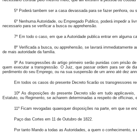
5º Poderá tambem ser a casa devassada para se fazer penhora, ou se
6º Nenhuma Autoridade, ou Empregado Publico, poderá impedir a livre
necessario para se verificar a busca ou apprehensão.
7º Em todo o caso, em que a Autoridade publica entrar em alguma c
8º Verificada a busca, ou apprehensão, se lavrará immediatamente a
de mais autoridade da familia.
9º As transgressões do artigo primeiro serão punidas com prisão 
quem executar a transgressão. O Juiz, que passar ordem para ser de di
perdimento do seu Emprego, ou na sua suspensão de um anno até dez annos. O
Em todos os casos do presente Decreto ficarão os transgressores re
10º As disposições do presente Decreto são em tudo applicaveis, s
Estatuto, ou Regimento, se acharem determinadas a respeito de officinas, e
11º Ficam revogadas quaesquer disposições na parte, em que se en
Paço das Cortes em 11 de Outubro de 1822.
Por tanto Mando a todas as Autoridades, a quem o conhecimento, e 