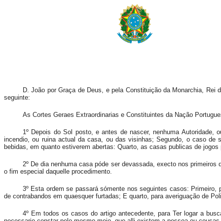
D. João por Graça de Deus, e pela Constituição da Monarchia, Rei d
seguinte:
As Cortes Geraes Extraordinarias e Constituintes da Nação Portugue
1º Depois do Sol posto, e antes de nascer, nenhuma Autoridade, 
incendio, ou ruina actual da casa, ou das visinhas; Segundo, o caso de s
bebidas, em quanto estiverem abertas: Quarto, as casas publicas de jogos
2º De dia nenhuma casa póde ser devassada, execto nos primeiros do
o fim especial daquelle procedimento.
3º Esta ordem se passará sómente nos seguintes casos: Primeiro, p
de contrabandos em quaesquer furtadas; E quarto, para averiguação de Polici
4º Em todos os casos do artigo antecedente, para Ter logar a busc
necessario constar pelo mesmo meio, que alli existem a pessoa ou cousas