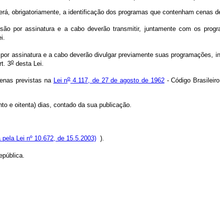
rá, obrigatoriamente, a identificação dos programas que contenham cenas de
isão por assinatura e a cabo deverão transmitir, juntamente com os prog
i.
 por assinatura e a cabo deverão divulgar previamente suas programações, in
o
t. 3
desta Lei.
o
penas previstas na
Lei n
4.117, de 27 de agosto de 1962
- Código Brasileir
o e oitenta) dias, contado da sua publicação.
pela Lei nº 10.672, de 15.5.2003)
).
pública.