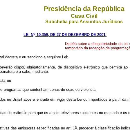
Presidência da República
Casa Civil
Subchefia para Assuntos Jurídicos
o
LEI N
10.359, DE 27 DE DEZEMBRO DE 2001.
Dispõe sobre a obrigatoriedade de os n
temporário da recepção de programaç
l decreta e eu sanciono a seguinte Lei:
deverão dispor, obrigatoriamente, de dispositivo eletrônico que permita a
ssinatura e a cabo, mediante:
ada; ou
m os programas que contenham cenas de sexo ou violência.
os no Brasil após a entrada em vigor desta Lei ou importados a partir da 
das de estímulo para que os atuais televisores existentes no mercado e os q
o
tivas das emissoras especificadas no art. 1
, proceder à classificação indi