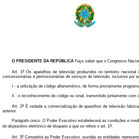
O PRESIDENTE DA REPÚBLICA
Faço saber que o Congresso Naciona
o
Art. 1
Os aparelhos de televisão produzidos no território nacional 
concessionárias e permissionárias de serviços de televisão, inclusive por a
I - a utilização de código alfanumérico, de forma previamente program
II - o reconhecimento de código ou sinal, transmitido juntamente co
o
Art. 2
É vedada a comercialização de aparelhos de televisão fabricad
anterior.
Parágrafo único. O Poder Executivo estabelecerá as condições e medi
o
do dispositivo eletrônico de bloqueio a que se refere o art. 1
.
o
Art. 3
Competirá ao Poder Executivo, ouvidas as entidades representa