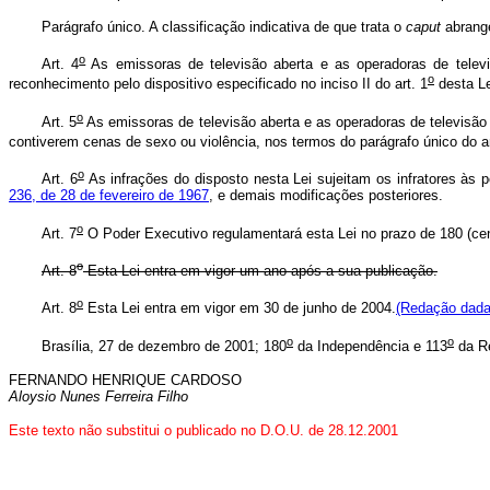
Parágrafo único. A classificação indicativa de que trata o
caput
abrange
o
Art. 4
As emissoras de televisão aberta e as operadoras de telev
o
reconhecimento pelo dispositivo especificado no inciso II do art. 1
desta Le
o
Art. 5
As emissoras de televisão aberta e as operadoras de televisão
contiverem cenas de sexo ou violência, nos termos do parágrafo único do ar
o
Art. 6
As infrações do disposto nesta Lei sujeitam os infratores às 
236, de 28 de fevereiro de 1967
, e demais modificações posteriores.
o
Art. 7
O Poder Executivo regulamentará esta Lei no prazo de 180 (cent
o
Art. 8
Esta Lei entra em vigor um ano após a sua publicação.
o
Art. 8
Esta Lei entra em vigor em 30 de junho de 2004.
(Redação dada 
o
o
Brasília, 27 de dezembro de 2001; 180
da Independência e 113
da Re
FERNANDO HENRIQUE CARDOSO
Aloysio Nunes Ferreira Filho
Este texto não substitui o publicado no D.O.U. de 28.12.2001