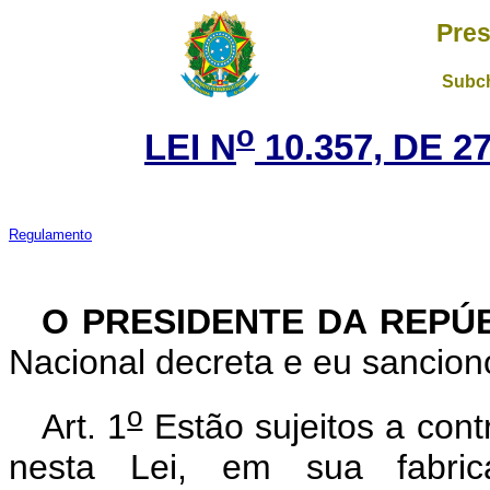
Pres
Subch
o
LEI N
10.357, DE 
Regulamento
O PRESIDENTE DA REPÚ
Nacional decreta e eu sanciono
o
Art. 1
Estão sujeitos a contr
nesta Lei, em sua fabric