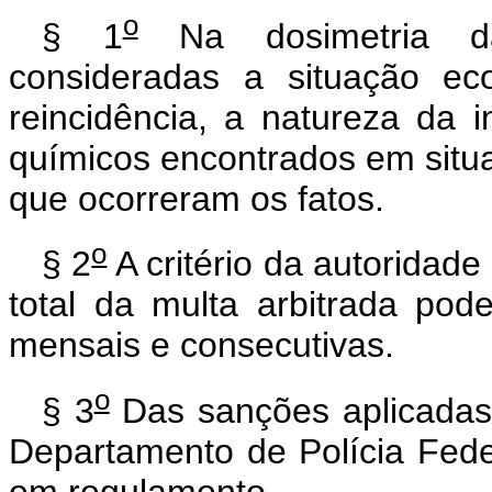
o
§ 1
Na dosimetria da 
consideradas a situação ec
reincidência, a natureza da 
químicos encontrados em situa
que ocorreram os fatos.
o
§ 2
A critério da autoridade
total da multa arbitrada pod
mensais e consecutivas.
o
§ 3
Das sanções aplicadas 
Departamento de Polícia Fede
em regulamento.