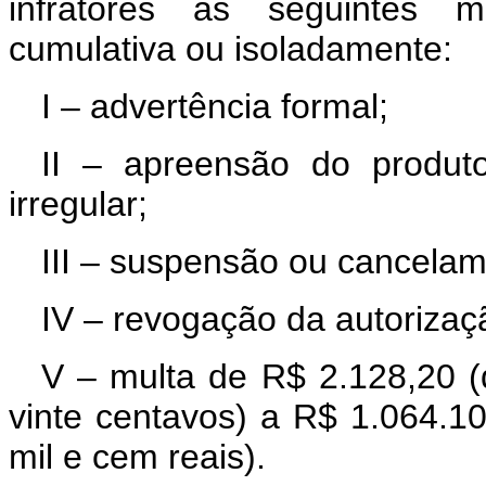
infratores às seguintes me
cumulativa ou isoladamente:
I – advertência formal;
II – apreensão do produt
irregular;
III – suspensão ou cancelam
IV – revogação da autorizaç
V – multa de R$ 2.128,20 (do
vinte centavos) a R$ 1.064.1
mil e cem reais).