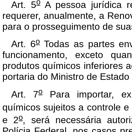
o
Art. 5
A pessoa jurídica r
requerer, anualmente, a Ren
para o prosseguimento de suas
o
Art. 6
Todas as partes env
funcionamento, exceto qua
produtos químicos inferiores 
portaria do Ministro de Estado 
o
Art. 7
Para importar, ex
químicos sujeitos a controle e 
o
e 2
, será necessária auto
Polícia Federal, nos casos pr