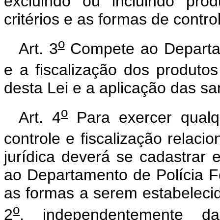
excluindo ou incluindo pro
critérios e as formas de contro
o
Art. 3
Compete ao Departam
e a fiscalização dos produtos
desta Lei e a aplicação das sa
o
Art. 4
Para exercer qualq
controle e fiscalização relacio
jurídica deverá se cadastrar 
ao Departamento de Polícia Fe
as formas a serem estabelecida
o
2
, independentemente d