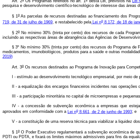
Art. 2
Os Programas referidos no art. 1
desta Lei, previstos na
Lei 
pesquisa e desenvolvimento científico-tecnológico de interesse das áreas d
o
§ 1
As parcelas de recursos destinadas ao financiamento dos Progr
o
719, de 31 de julho de 1969
, e restabelecido pela
Lei n
8.172, de 18 de jan
o
§ 2
No mínimo 30% (trinta por cento) dos recursos de cada Programa
incluindo as respectivas áreas de abrangência das Agências de Desenvolvi
§ 3º No mínimo 30% (trinta por cento) dos recursos do Programa de F
medicamentos, imunobiológicos, produtos para a saúde e outras modali
2019)
o
Art. 3
Os recursos destinados ao Programa de Inovação para Competiti
I - estímulo ao desenvolvimento tecnológico empresarial, por meio de 
II - a equalização dos encargos financeiros incidentes nas operações
III - a participação minoritária no capital de microempresas e pequen
IV - a concessão de subvenção econômica a empresas que estejam
o
aprovados em conformidade com a
Lei n
8.661, de 2 de junho de 1993
; e
V - a constituição de uma reserva técnica para viabilizar a liquidez
o
§ 1
O Poder Executivo regulamentará a subvenção econômica de que tr
PDTI ou PDTA, e fixará os limites máximos admissíveis para fins da equalizaç