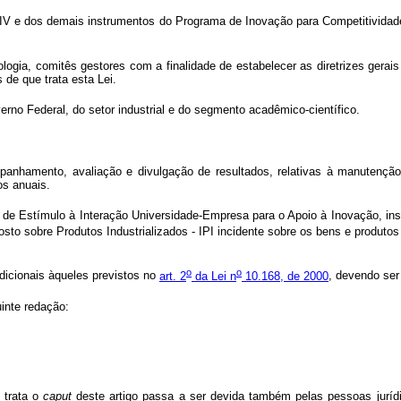
IV e dos demais instrumentos do Programa de Inovação para Competitividade
ologia, comitês gestores com a finalidade de estabelecer as diretrizes gera
de que trata esta Lei.
no Federal, do setor industrial e do segmento acadêmico-científico.
anhamento, avaliação e divulgação de resultados, relativas à manutenção
os anuais.
de Estímulo à Interação Universidade-Empresa para o Apoio à Inovação, inst
sto sobre Produtos Industrializados - IPI incidente sobre os bens e produtos
o
o
dicionais àqueles previstos no
art. 2
da Lei n
10.168, de 2000
, devendo ser
inte redação:
 trata o
caput
deste artigo passa a ser devida também pelas pessoas jurídi