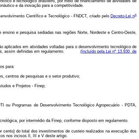
ntífico e tecnológico brasileiro, por meio de financiamento de atividades de
onáutico e da inovação para a competitividade.
o
nvolvimento Científico e Tecnológico - FNDCT, criado pelo
Decreto-Lei n
e ensino e pesquisa sediadas nas regiões Norte, Nordeste e Centro-Oeste,
ão aplicados em atividades voltadas para o desenvolvimento tecnológico de
enciadas, assim definidas em regulamento.
(Incluído pela Lei nº 13.930, de
dos para:
s, centros de pesquisas e o setor produtivo;
tudos e Projetos - Finep;
TI ou Programas de Desenvolvimento Tecnológico Agropecuário - PDTA,
ecnológica, por intermédio da Finep, conforme disposto em regulamento.
r cento) do total dos investimentos de custeio realizados na execução dos
 nos incisos II, III e V deste artigo.