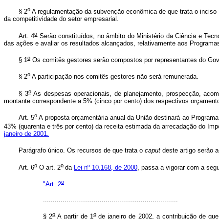
o
§ 2
A regulamentação da subvenção econômica de que trata o inciso 
da competitividade do setor empresarial.
o
Art. 4
Serão constituídos, no âmbito do Ministério da Ciência e Tecn
das ações e avaliar os resultados alcançados, relativamente aos Programas 
o
§ 1
Os comitês gestores serão compostos por representantes do Gover
o
§ 2
A participação nos comitês gestores não será remunerada.
o
§ 3
As despesas operacionais, de planejamento, prospecção, acomp
montante correspondente a 5% (cinco por cento) dos respectivos orçament
o
Art. 5
A proposta orçamentária anual da União destinará ao Programa 
43% (quarenta e três por cento) da receita estimada da arrecadação do Impo
janeiro de 2001.
Parágrafo único. Os recursos de que trata o
caput
deste artigo serão a
o
o
Art. 6
O art. 2
da
Lei nº 10.168, de 2000
, passa a vigorar com a segu
o
"Art. 2
.............................................................
.....................................................................
o
o
§ 2
A partir de 1
de janeiro de 2002, a contribuição de que