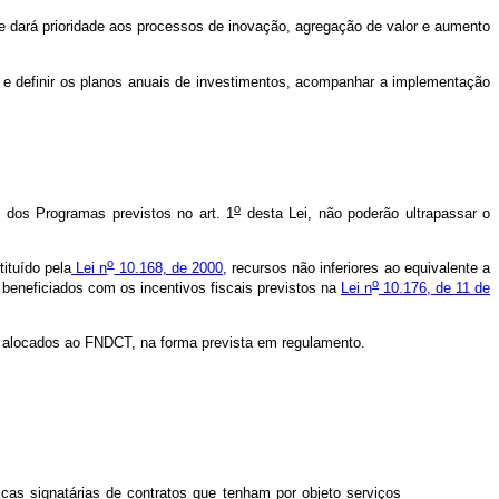
 dará prioridade aos processos de inovação, agregação de valor e aumento
is e definir os planos anuais de investimentos, acompanhar a implementação
o
 dos Programas previstos no art. 1
desta Lei, não poderão ultrapassar o
o
ituído pela
Lei n
10.168, de 2000
, recursos não inferiores ao equivalente a
o
 beneficiados com os incentivos fiscais previstos na
Lei n
10.176, de 11 de
 alocados ao FNDCT, na forma prevista em regulamento.
cas signatárias de contratos que tenham por objeto serviços