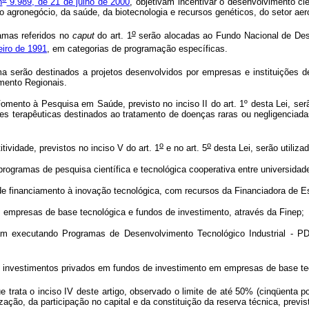
n
9.989, de 21 de julho de 2000
, objetivam incentivar o desenvolvimento cie
o agronegócio, da saúde, da biotecnologia e recursos genéticos, do setor aer
o
amas referidos no
caput
do art. 1
serão alocadas ao Fundo Nacional de Dese
eiro de 1991
, em categorias de programação específicas.
 serão destinados a projetos desenvolvidos por empresas e instituições d
mento Regionais.
omento à Pesquisa em Saúde, previsto no inciso II do art. 1º desta Lei, ser
dades terapêuticas destinados ao tratamento de doenças raras ou neglig
o
o
vidade, previstos no inciso V do art. 1
e no art. 5
desta Lei, serão utiliza
programas de pesquisa científica e tecnológica cooperativa entre universidade
 de financiamento à inovação tecnológica, com recursos da Financiadora de Es
as empresas de base tecnológica e fundos de investimento, através da Finep;
 executando Programas de Desenvolvimento Tecnológico Industrial - PD
 dos investimentos privados em fundos de investimento em empresas de base t
ata o inciso IV deste artigo, observado o limite de até 50% (cinqüenta po
ão, da participação no capital e da constituição da reserva técnica, previstos