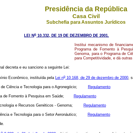
Presidência da República
Casa Civil
Subchefia para Assuntos Jurídicos
o
LEI N
10.332, DE 19 DE DEZEMBRO DE 2001.
Institui mecanismo de financiam
Programa de Fomento à Pesqui
Genoma, para o Programa de Ciên
para Competitividade, e dá outras
l decreta e eu sanciono a seguinte Lei:
o
ínio Econômico, instituída pela
Lei n
10.168, de 29 de dezembro de 2000
, 
ama de Ciência e Tecnologia para o Agronegócio;
Regulamento
rograma de Fomento à Pesquisa em Saúde;
Regulamento
 Biotecnologia e Recursos Genéticos - Genoma;
Regulamento
e Ciência e Tecnologia para o Setor Aeronáutico;
Regulamento
de.
o