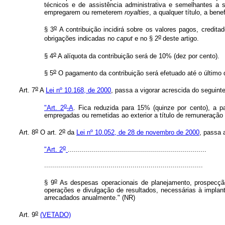
técnicos e de assistência administrativa e semelhantes a 
empregarem ou remeterem
royalties
, a qualquer título, a bene
o
§ 3
A contribuição incidirá sobre os valores pagos, credita
o
obrigações indicadas no
caput
e no § 2
deste artigo.
o
§ 4
A alíquota da contribuição será de 10% (dez por cento).
o
§ 5
O pagamento da contribuição será efetuado até o último d
o
Art. 7
A
Lei nº 10.168, de 2000
, passa a vigorar acrescida do seguinte
o
"Art. 2
-A
. Fica reduzida para 15% (quinze por cento), a pa
empregadas ou remetidas ao exterior a título de remuneração 
o
o
Art. 8
O art. 2
da
Lei nº 10.052, de 28 de novembro de 2000
, passa 
o
"Art. 2
.....................................................................
...............................................................................
o
§ 9
As despesas operacionais de planejamento, prospecção
operações e divulgação de resultados, necessárias à implan
arrecadados anualmente." (NR)
o
Art. 9
(VETADO)