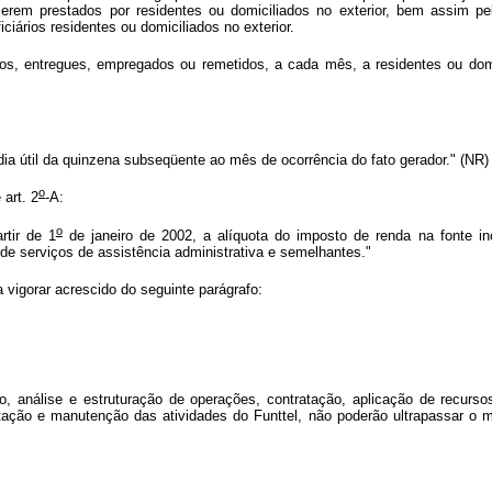
serem prestados por residentes ou domiciliados no exterior, bem assim pe
ficiários residentes ou domiciliados no exterior.
dos, entregues, empregados ou remetidos, a cada mês, a residentes ou domi
ia útil da quinzena subseqüente ao mês de ocorrência do fato gerador." (NR)
o
 art. 2
-A:
o
rtir de 1
de janeiro de 2002, a alíquota do imposto de renda na fonte inc
de serviços de assistência administrativa e semelhantes."
a vigorar acrescido do seguinte parágrafo:
, análise e estruturação de operações, contratação, aplicação de recurs
tação e manutenção das atividades do Funttel, não poderão ultrapassar o 