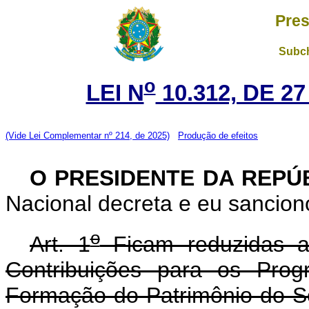
Pres
Subch
o
LEI N
10.312, DE 2
(Vide Lei Complementar nº 214, de 2025)
Produção de efeitos
O PRESIDENTE DA REPÚ
Nacional decreta e eu sanciono
o
Art. 1
Ficam reduzidas a
Contribuições para os Prog
Formação do Patrimônio do Se