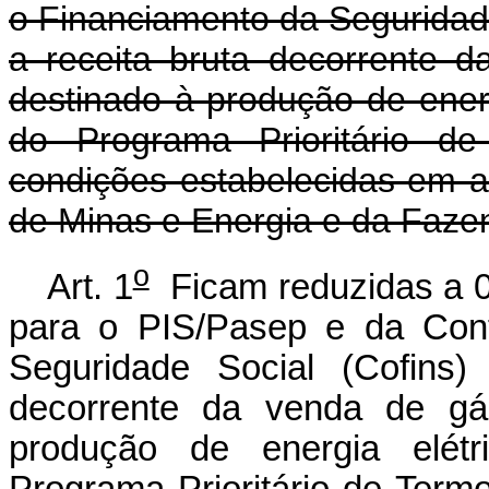
o Financiamento da Seguridad
a receita bruta decorrente d
destinado à produção de energ
do Programa Prioritário de
condições estabelecidas em a
de Minas e Energia e da Faze
o
Art. 1
Ficam reduzidas a 0 
para o PIS/Pasep e da Cont
Seguridade Social (Cofins)
decorrente da venda de gás
produção de energia elétr