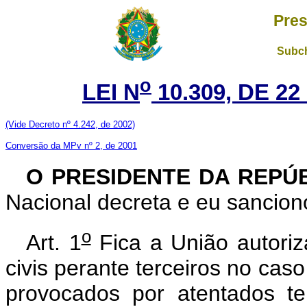
Pres
Subch
o
LEI N
10.309, DE 2
(Vide Decreto nº 4.242, de 2002)
Conversão da MPv nº 2, de 2001
O PRESIDENTE DA REPÚ
Nacional decreta e eu sanciono
o
Art. 1
Fica a União autoriz
civis perante terceiros no cas
provocados por atentados te