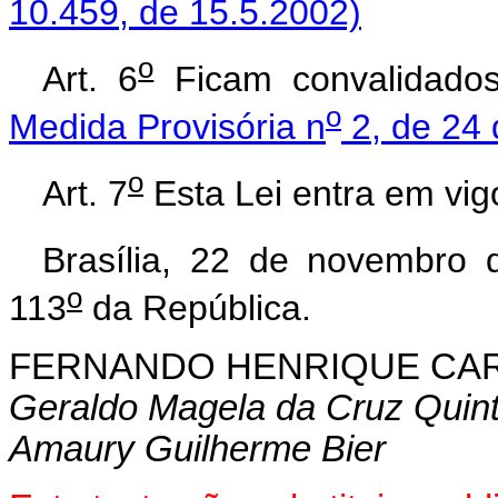
10.459, de 15.5.2002)
o
Art. 6
Ficam convalidados
o
Medida Provisória n
2, de 24
o
Art. 7
Esta Lei entra em vig
Brasília, 22 de novembro 
o
113
da República.
FERNANDO HENRIQUE CA
Geraldo Magela da Cruz Quin
Amaury Guilherme Bier