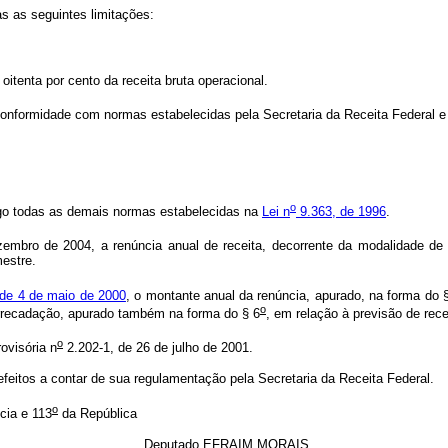
s as seguintes limitações:
 oitenta por cento da receita bruta operacional.
 conformidade com normas estabelecidas pela Secretaria da Receita Federal e
o
igo todas as demais normas estabelecidas na
Lei n
9.363, de 1996
.
mbro de 2004, a renúncia anual de receita, decorrente da modalidade de cá
mestre.
de 4 de maio de 2000
, o montante anual da renúncia, apurado, na forma do
o
 arrecadação, apurado também na forma do § 6
, em relação à previsão de rec
o
ovisória n
2.202-1, de 26 de julho de 2001.
efeitos a contar de sua regulamentação pela Secretaria da Receita Federal.
o
cia e 113
da República
Deputado EFRAIM MORAIS