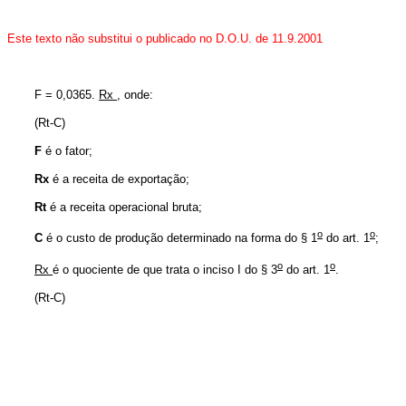
Este texto não substitui o publicado no D.O.U. de 11.9.2001
F = 0,0365.
Rx
, onde:
(Rt-C)
F
é o fator;
Rx
é a receita de exportação;
Rt
é a receita operacional bruta;
o
o
C
é o custo de produção determinado na forma do § 1
do art. 1
;
o
o
Rx
é o quociente de que trata o inciso I do § 3
do art. 1
.
(Rt-C)