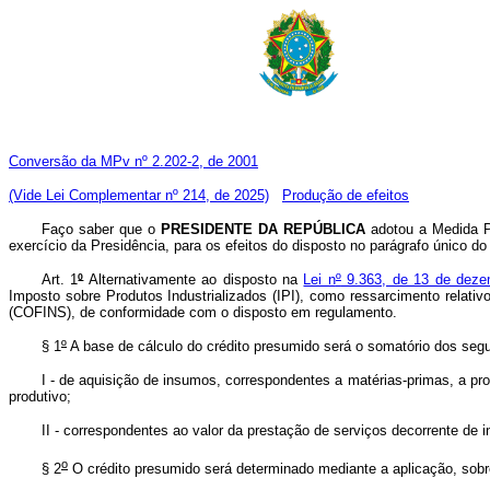
Conversão da MPv nº 2.202-2, de 2001
(Vide Lei Complementar nº 214, de 2025)
Produção de efeitos
Faço saber que o
PRESIDENTE DA REPÚBLICA
adotou a Medida Pr
exercício da Presidência, para os efeitos do disposto no parágrafo único do 
Art. 1
º
Alternativamente ao disposto na
Lei n
º
9.363, de 13 de deze
Imposto sobre Produtos Industrializados (IPI), como ressarcimento relat
(COFINS), de conformidade com o disposto em regulamento.
§ 1
º
A base de cálculo do crédito presumido será o somatório dos segui
I - de aquisição de insumos, correspondentes a matérias-primas, a pr
produtivo;
II - correspondentes ao valor da prestação de serviços decorrente de 
o
§ 2
O crédito presumido será determinado mediante a aplicação, sobre