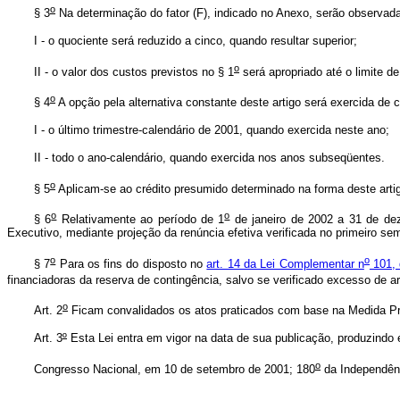
o
§ 3
Na determinação do fator (F), indicado no Anexo, serão observada
I - o quociente será reduzido a cinco, quando resultar superior;
o
II - o valor dos custos previstos no § 1
será apropriado até o limite de
o
§ 4
A opção pela alternativa constante deste artigo será exercida de
I - o último trimestre-calendário de 2001, quando exercida neste ano;
II - todo o ano-calendário, quando exercida nos anos subseqüentes.
o
§ 5
Aplicam-se ao crédito presumido determinado na forma deste art
o
o
§ 6
Relativamente ao período de 1
de janeiro de 2002 a 31 de deze
Executivo, mediante projeção da renúncia efetiva verificada no primeiro se
o
o
§ 7
Para os fins do disposto no
art. 14 da Lei Complementar n
101, 
financiadoras da reserva de contingência, salvo se verificado excesso de
o
Art. 2
Ficam convalidados os atos praticados com base na Medida Pr
Art. 3
º
Esta Lei entra em vigor na data de sua publicação, produzindo 
o
Congresso Nacional, em 10 de setembro de 2001; 180
da Independên