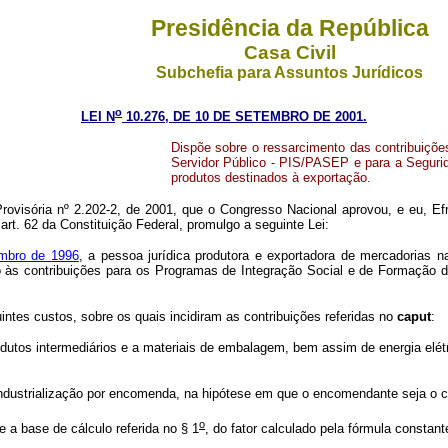
Presidência da República
Casa Civil
Subchefia para Assuntos Jurídicos
o
LEI N
10.276, DE 10 DE SETEMBRO DE 2001.
Dispõe sobre o ressarcimento das contribuiçõ
Servidor Público - PIS/PASEP e para a Segurid
produtos destinados à exportação.
ovisória nº 2.202-2, de 2001, que o Congresso Nacional aprovou, e eu, Ef
art. 62 da Constituição Federal, promulgo a seguinte Lei:
mbro de 1996
, a pessoa jurídica produtora e exportadora de mercadorias na
ivo às contribuições para os Programas de Integração Social e de Formação 
ntes custos, sobre os quais incidiram as contribuições referidas no
caput
:
odutos intermediários e a materiais de embalagem, bem assim de energia elétr
industrialização por encomenda, na hipótese em que o encomendante seja o co
o
 a base de cálculo referida no § 1
, do fator calculado pela fórmula constan