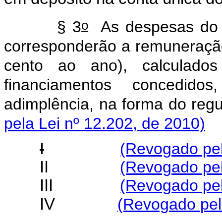
o
§ 3
As despesas do F
corresponderão a remuneração
cento ao ano), calculado
financiamentos concedid
adimplência, na forma d
pela Lei nº 12.202, de 2010)
I
(Revogado pel
II
(Revogado pel
III
(Revogado pel
IV
(Revogado pel