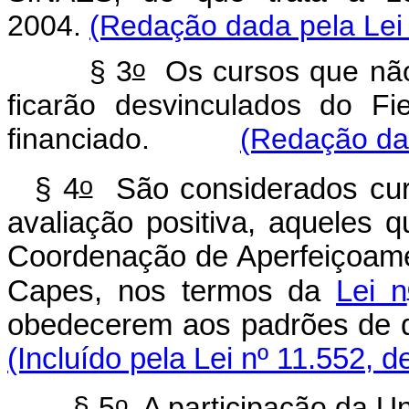
2004.
(Redação dada pela Lei 
o
§ 3
Os cursos que não 
ficarão desvinculados do F
financiado.
(Redação dad
o
§ 4
São considerados cur
avaliação positiva, aqueles 
Coordenação de Aperfeiçoame
Capes, nos termos da
Lei n
obedecerem aos padrões d
(Incluído pela Lei nº 11.552, d
o
§ 5
A participação da Un