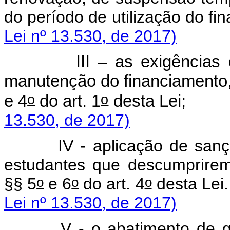
do período de utilização do
Lei nº 13.530, de 2017)
III – as exigências de
manutenção do financiamento,
o
o
e 4
do art. 1
desta 
13.530, de 2017)
IV - aplicação de sanções 
estudantes que descumprirem
o
o
o
§§ 5
e 6
do art. 4
des
Lei nº 13.530, de 2017)
V - o abatimento de q