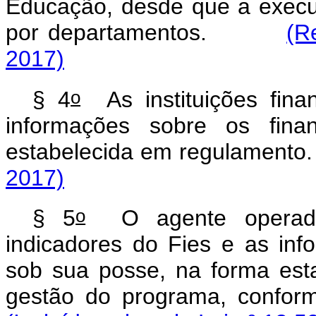
Educação, desde que a execu
por departamentos.
(R
2017)
o
§ 4
As instituições finan
informações sobre os fina
estabelecida em regulame
2017)
o
§ 5
O agente operador 
indicadores do Fies e as inf
sob sua posse, na forma est
gestão do programa, conf