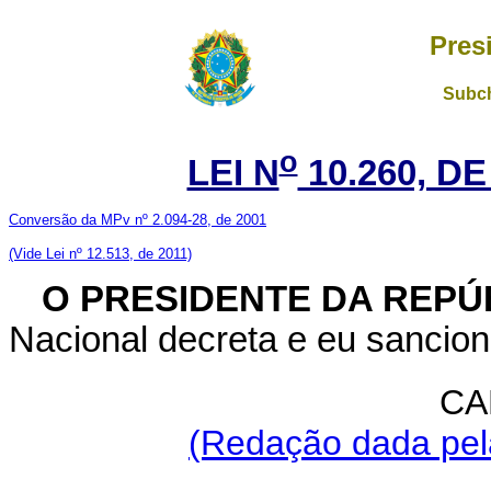
Pres
Subch
o
LEI N
10.260, DE
Conversão da MPv nº 2.094-28, de 2001
(V
ide Lei nº 12.513, de 2011)
O PRESIDENTE DA REPÚ
Nacional decreta e eu sancion
CA
(Redação dada pela