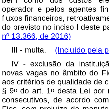
bem como dos custos efeti
operador e pelos agentes fi
fluxos financeiros, retroativam
do previsto no inciso I dest
nº 13.366, de 2016)
III - multa.
(Incluído pela 
IV - exclusão da institui
novas vagas no âmbito do Fi
aos critérios de qualidade de c
o
o
§ 9
do art. 1
desta Lei por m
consecutivos, de acordo com
Fies, sem prejuízo da manute