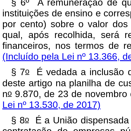
§ 6º A remuneração de qu
instituições de ensino e corr
por cento) sobre o valor dos
qual, após recolhida, será 
financeiros, nos termos 
(Incluído pela Lei nº 13.366, d
o
§ 7
É vedada a inclusão d
deste artigo na planilha de cu
o
n
9.870, de 23 de novem
Lei nº 13.530, de 2017)
o
§ 8
É a União dispensada d