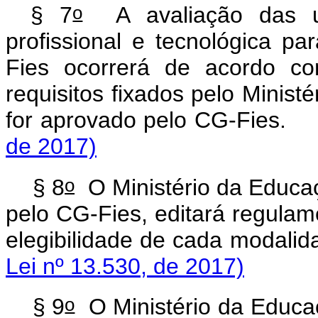
o
§ 7
A avaliação das u
profissional e tecnológica pa
Fies ocorrerá de acordo co
requisitos fixados pelo Minis
for aprovado pelo CG-Fies
de 2017)
o
§ 8
O Ministério da Educaç
pelo CG-Fies, editará regulame
elegibilidade de cada moda
Lei nº 13.530, de 2017)
o
§ 9
O Ministério da Educaçã