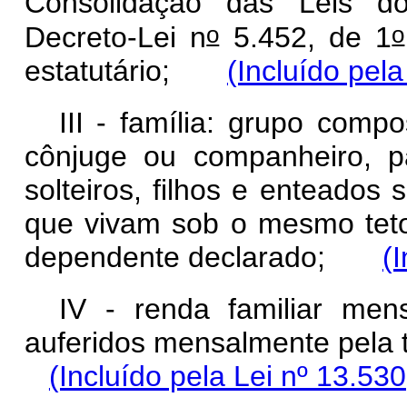
Consolidação das Leis do
o
o
Decreto-Lei n
5.452, de 1
estatutário;
(Incluído pel
III - família: grupo comp
cônjuge ou companheiro, p
solteiros, filhos e enteados
que vivam sob o mesmo tet
dependente declarado;
(
IV - renda familiar men
auferidos mensalmente pela 
(Incluído pela Lei nº 13.53