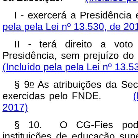
I - exercerá a Presidênc
pela pela Lei nº 13.530, de 20
II - terá direito a vot
Presidência, sem prejuízo do
(Incluído pela pela Lei nº 13.5
o
§ 9
As atribuições da Sec
exercidas pelo FNDE.
(
2017)
§ 10. O CG-Fies poder
instituições de educação sup