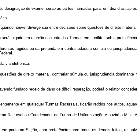
do designação de exame, serão as partes intimadas para, em dez dias, aprese
ário.
l quando houver divergência entre decisões sobre questões de direito material
erá julgado em reunião conjunta das Turmas em conflito, sob a presidência
erentes regiões ou da proferida em contrariedade a súmula ou jurisprudênci
Federal.
la via eletrônica.
stões de direito material, contrariar súmula ou jurisprudência dominante n
 havendo fundado receio de dano de difícil reparação, poderá o relator concede
entemente em quaisquer Turmas Recursais, ficarão retidos nos autos, aguard
rma Recursal ou Coordenador da Turma de Uniformização e ouvirá o Ministér
dido em pauta na Seção, com preferência sobre todos os demais feitos, res