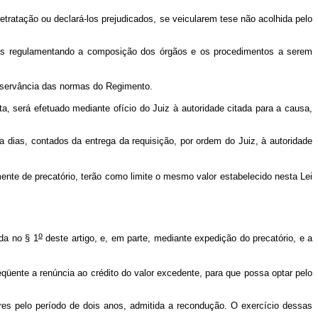
tratação ou declará-los prejudicados, se veicularem tese não acolhida pelo
rmas regulamentando a composição dos órgãos e os procedimentos a serem
bservância das normas do Regimento.
, será efetuado mediante ofício do Juiz à autoridade citada para a causa,
a dias, contados da entrega da requisição, por ordem do Juiz, à autoridade
ente de precatório, terão como limite o mesmo valor estabelecido nesta Lei
o
da no § 1
deste artigo, e, em parte, mediante expedição do precatório, e a
eqüente a renúncia ao crédito do valor excedente, para que possa optar pelo
ores pelo período de dois anos, admitida a recondução. O exercício dessas