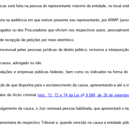
cas será feita na pessoa do representante máximo da entidade, no local onde
sta na audiência em que estiver presente seu representante, por ARMP (avis
gados ou dos Procuradores que oficiem nos respectivos autos, pessoalmente
de recepção de petições por meio eletrônico.
ocessual pelas pessoas jurídicas de direito público, inclusive a interposiçã
 a causa, advogado ou não.
undações e empresas públicas federais, bem como os indicados na forma do cap
ação de que disponha para o esclarecimento da causa, apresentando-a até a in
o
es de ilícito criminal
(arts. 71, 72 e 74 da Lei n
9.099, de 26 de setembr
 julgamento da causa, o Juiz nomeará pessoa habilitada, que apresentará o l
mentária do respectivo Tribunal e, quando vencida na causa a entidade públ