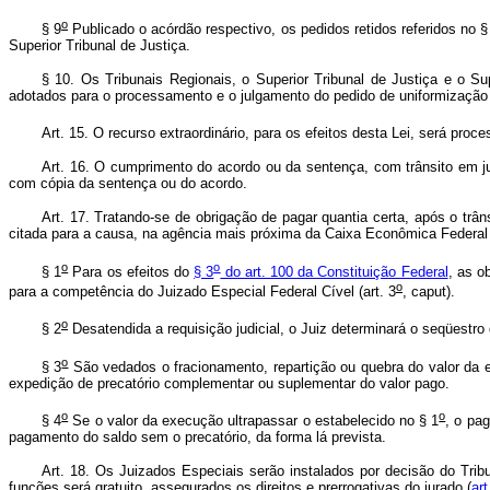
o
§ 9
Publicado o acórdão respectivo, os pedidos retidos referidos no §
Superior Tribunal de Justiça.
§ 10. Os Tribunais Regionais, o Superior Tribunal de Justiça e o
adotados para o processamento e o julgamento do pedido de uniformização e
Art. 15. O recurso extraordinário, para os efeitos desta Lei, será pro
Art. 16. O cumprimento do acordo ou da sentença, com trânsito em ju
com cópia da sentença ou do acordo.
Art. 17. Tratando-se de obrigação de pagar quantia certa, após o trâ
citada para a causa, na agência mais próxima da Caixa Econômica Federal 
o
o
§ 1
Para os efeitos do
§ 3
do art. 100 da Constituição Federal
, as o
o
para a competência do Juizado Especial Federal Cível (art. 3
, caput).
o
§ 2
Desatendida a requisição judicial, o Juiz determinará o seqüestro
o
§ 3
São vedados o fracionamento, repartição ou quebra do valor da 
expedição de precatório complementar ou suplementar do valor pago.
o
o
§ 4
Se o valor da execução ultrapassar o estabelecido no § 1
, o pa
pagamento do saldo sem o precatório, da forma lá prevista.
Art. 18. Os Juizados Especiais serão instalados por decisão do Trib
funções será gratuito, assegurados os direitos e prerrogativas do jurado (
ar