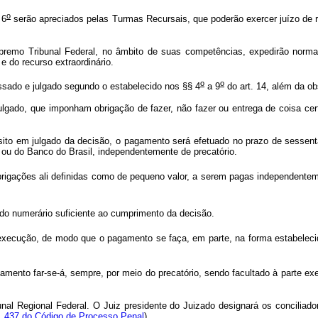
o
 6
serão apreciados pelas Turmas Recursais, que poderão exercer juízo de re
 Supremo Tribunal Federal, no âmbito de suas competências, expedirão no
 do recurso extraordinário.
o
o
cessado e julgado segundo o estabelecido nos §§ 4
a 9
do art. 14, além da o
lgado, que imponham obrigação de fazer, não fazer ou entrega de coisa certa
nsito em julgado da decisão, o pagamento será efetuado no prazo de sessent
ou do Banco do Brasil, independentemente de precatório.
brigações ali definidas como de pequeno valor, a serem pagas independentem
 do numerário suficiente ao cumprimento da decisão.
execução, de modo que o pagamento se faça, em parte, na forma estabeleci
gamento far-se-á, sempre, por meio do precatório, sendo facultado à parte ex
unal Regional Federal. O Juiz presidente do Juizado designará os conciliad
t. 437 do Código de Processo Penal
).