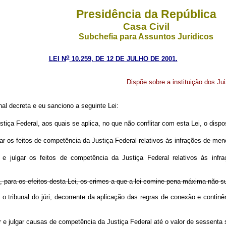
Presidência da República
Casa Civil
Subchefia para Assuntos Jurídicos
o
LEI N
10.259, DE 12 DE JULHO DE 2001.
Dispõe sobre a instituição dos Ju
l decreta e eu sanciono a seguinte Lei:
tiça Federal, aos quais se aplica, no que não conflitar com esta Lei, o disp
r os feitos de competência da Justiça Federal relativos às infrações de meno
 julgar os feitos de competência da Justiça Federal relativos às infra
 para os efeitos desta Lei, os crimes a que a lei comine pena máxima não su
o tribunal do júri, decorrente da aplicação das regras de conexão e continê
r e julgar causas de competência da Justiça Federal até o valor de sessent