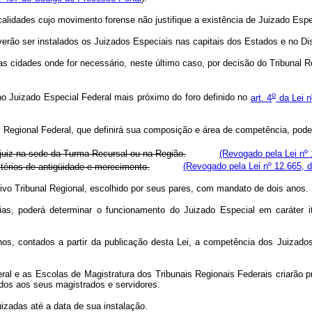
alidades cujo movimento forense não justifique a existência de Juizado Espe
verão ser instalados os Juizados Especiais nas capitais dos Estados e no Dist
ras cidades onde for necessário, neste último caso, por decisão do Tribunal
o
no Juizado Especial Federal mais próximo do foro definido no
art. 4
da Lei n
al Regional Federal, que definirá sua composição e área de competência, po
juiz na sede da Turma Recursal ou na Região.
(Revogado pela Lei nº 
térios de antigüidade e merecimento.
(Revogado pela Lei nº 12.665, 
ivo Tribunal Regional, escolhido por seus pares, com mandato de dois anos.
ias, poderá determinar o funcionamento do Juizado Especial em caráter it
 anos, contados a partir da publicação desta Lei, a competência dos Juiza
ral e as Escolas de Magistratura dos Tribunais Regionais Federais criarão 
dos aos seus magistrados e servidores.
izadas até a data de sua instalação.