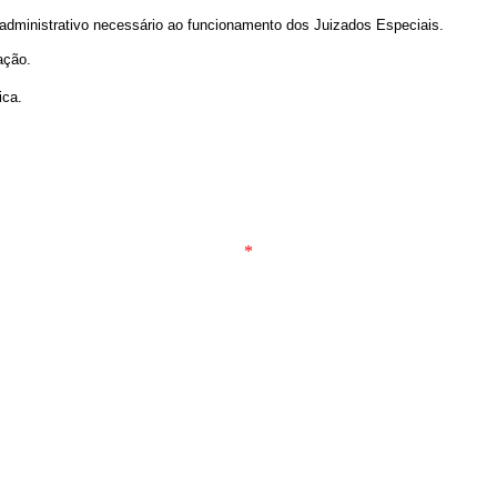
e administrativo necessário ao funcionamento dos Juizados Especiais.
ação.
ica.
*