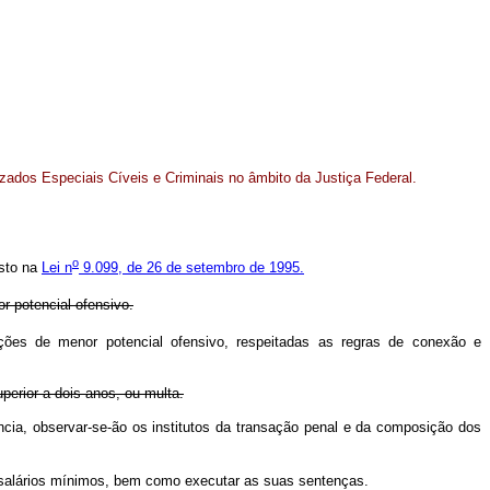
izados Especiais Cíveis e Criminais no âmbito da Justiça Federal.
o
osto na
Lei n
9.099, de 26 de setembro de 1995.
r potencial ofensivo.
ções de menor potencial ofensivo, respeitadas as regras de conexão e
perior a dois anos, ou multa.
ncia, observar-se-ão os institutos da transação penal e da composição dos
a salários mínimos, bem como executar as suas sentenças.