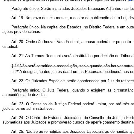
Parágrafo único. Serão instalados Juizados Especiais Adjuntos nas loc
Art. 19. No prazo de seis meses, a contar da publicação desta Lei, de
Parágrafo único. Na capital dos Estados, no Distrito Federal e em out
ações previdenciárias.
Art. 20. Onde não houver Vara Federal, a causa poderá ser proposta 
estadual.
Art. 21. As Turmas Recursais serão instituídas por decisão do Tribun
o
§ 1
Não será permitida a recondução, salvo quando não houver outro 
o
§ 2
A designação dos juízes das Turmas Recursais obedecerá aos cri
Art. 22. Os Juizados Especiais serão coordenados por Juiz do respect
Parágrafo único. O Juiz Federal, quando o exigirem as circunstânc
antecedência de dez dias.
Art. 23. O Conselho da Justiça Federal poderá limitar, por até três
judiciários ou administrativos.
Art. 24. O Centro de Estudos Judiciários do Conselho da Justiça Fede
submetidas aos Juizados e promoverão cursos de aperfeiçoamento destina
Art. 25. Não serão remetidas aos Juizados Especiais as demandas aju