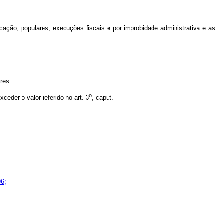
ação, populares, execuções fiscais e por improbidade administrativa e as
res.
o
eder o valor referido no art. 3
, caput.
.
96;