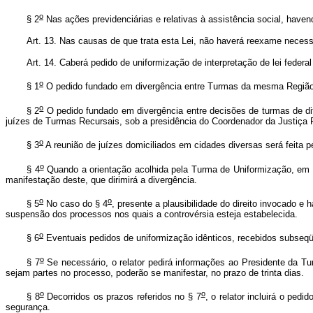
o
§ 2
Nas ações previdenciárias e relativas à assistência social, haven
Art. 13. Nas causas de que trata esta Lei, não haverá reexame necess
Art. 14. Caberá pedido de uniformização de interpretação de lei federa
o
§ 1
O pedido fundado em divergência entre Turmas da mesma Região s
o
§ 2
O pedido fundado em divergência entre decisões de turmas de dif
juízes de Turmas Recursais, sob a presidência do Coordenador da Justiça 
o
§ 3
A reunião de juízes domiciliados em cidades diversas será feita pe
o
§ 4
Quando a orientação acolhida pela Turma de Uniformização, em que
manifestação deste, que dirimirá a divergência.
o
o
§ 5
No caso do § 4
, presente a plausibilidade do direito invocado e
suspensão dos processos nos quais a controvérsia esteja estabelecida.
o
§ 6
Eventuais pedidos de uniformização idênticos, recebidos subseqü
o
§ 7
Se necessário, o relator pedirá informações ao Presidente da Tu
sejam partes no processo, poderão se manifestar, no prazo de trinta dias.
o
o
§ 8
Decorridos os prazos referidos no § 7
, o relator incluirá o pe
segurança.