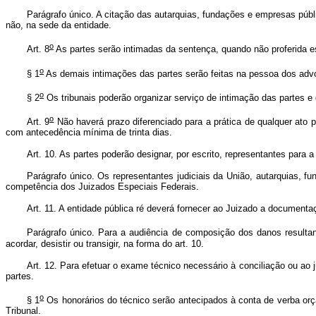
Parágrafo único. A citação das autarquias, fundações e empresas públi
não, na sede da entidade.
o
Art. 8
As partes serão intimadas da sentença, quando não proferida e
o
§ 1
As demais intimações das partes serão feitas na pessoa dos advo
o
§ 2
Os tribunais poderão organizar serviço de intimação das partes e 
o
Art. 9
Não haverá prazo diferenciado para a prática de qualquer ato pr
com antecedência mínima de trinta dias.
Art. 10. As partes poderão designar, por escrito, representantes para
Parágrafo único. Os representantes judiciais da União, autarquias, f
competência dos Juizados Especiais Federais.
Art. 11. A entidade pública ré deverá fornecer ao Juizado a document
Parágrafo único. Para a audiência de composição dos danos resultant
acordar, desistir ou transigir, na forma do art. 10.
Art. 12. Para efetuar o exame técnico necessário à conciliação ou ao
partes.
o
§ 1
Os honorários do técnico serão antecipados à conta de verba orça
Tribunal.