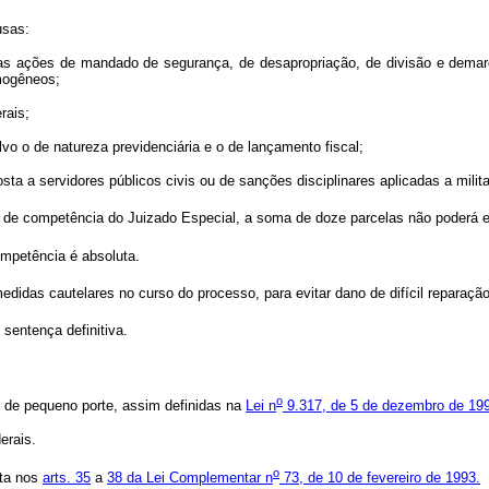
usas:
as ações de mandado de segurança, de desapropriação, de divisão e demarc
omogêneos;
rais;
lvo o de natureza previdenciária e o de lançamento fiscal;
 a servidores públicos civis ou de sanções disciplinares aplicadas a milita
de competência do Juizado Especial, a soma de doze parcelas não poderá exc
ompetência é absoluta.
edidas cautelares no curso do processo, para evitar dano de difícil reparação
sentença definitiva.
o
 de pequeno porte, assim definidas na
Lei n
9.317, de 5 de dezembro de 19
erais.
o
sta nos
arts. 35
a
38 da Lei Complementar n
73, de 10 de fevereiro de 1993.