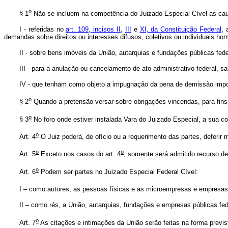
o
§ 1
Não se incluem na competência do Juizado Especial Cível as ca
I - referidas no
art. 109, incisos II
,
III
e
XI, da Constituição Federal
, 
demandas sobre direitos ou interesses difusos, coletivos ou individuais h
II - sobre bens imóveis da União, autarquias e fundações públicas fede
III - para a anulação ou cancelamento de ato administrativo federal, sa
IV - que tenham como objeto a impugnação da pena de demissão imposta
o
§ 2
Quando a pretensão versar sobre obrigações vincendas, para fins 
o
§ 3
No foro onde estiver instalada Vara do Juizado Especial, a sua c
o
Art. 4
O Juiz poderá, de ofício ou a requerimento das partes, deferir m
o
o
Art. 5
Exceto nos casos do art. 4
, somente será admitido recurso de 
o
Art. 6
Podem ser partes no Juizado Especial Federal Cível:
I – como autores, as pessoas físicas e as microempresas e empresas
II – como rés, a União, autarquias, fundações e empresas públicas fed
o
Art. 7
As citações e intimações da União serão feitas na forma previ