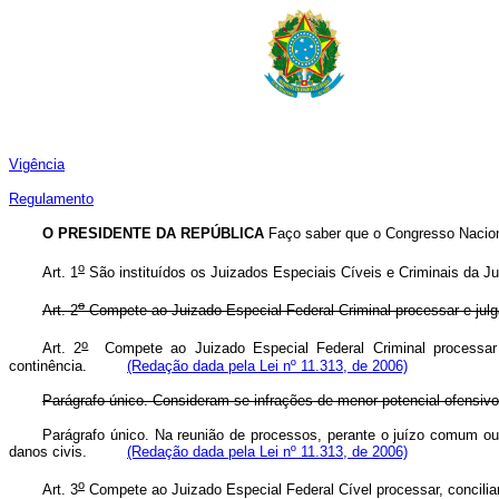
Vigência
Regulamento
O PRESIDENTE DA REPÚBLICA
Faço saber que o Congresso Naciona
o
Art. 1
São instituídos os Juizados Especiais Cíveis e Criminais da Jus
o
Art. 2
Compete ao Juizado Especial Federal Criminal processar e julga
o
Art. 2
Compete ao Juizado Especial Federal Criminal processar e
continência.
(Redação dada pela Lei nº 11.313, de 2006)
Parágrafo único. Consideram-se infrações de menor potencial ofensivo,
Parágrafo único. Na reunião de processos, perante o juízo comum ou 
danos civis.
(Redação dada pela Lei nº 11.313, de 2006)
o
Art. 3
Compete ao Juizado Especial Federal Cível processar, concilia