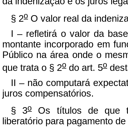
da indenização e os juros lega
o
§ 2
O valor real da indeniz
I – refletirá o valor da ba
montante incorporado em fun
Público na área onde o mesmo
o
o
que trata o § 2
do art. 5
dest
II – não computará expecta
juros compensatórios.
o
§ 3
Os títulos de que t
liberatório para pagamento de 