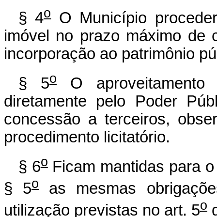
o
§ 4
O Município proceder
imóvel no prazo máximo de c
incorporação ao patrimônio pú
o
§ 5
O aproveitamento d
diretamente pelo Poder Púb
concessão a terceiros, obse
procedimento licitatório.
o
§ 6
Ficam mantidas para o 
o
§ 5
as mesmas obrigações 
o
utilização previstas no art. 5
d