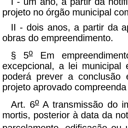
I - um ano, a partir da noti
projeto no órgão municipal co
II - dois anos, a partir da 
obras do empreendimento.
o
§ 5
Em empreendimento
excepcional, a lei municipal
poderá prever a conclusão 
projeto aprovado compreenda
o
Art. 6
A transmissão do im
mortis, posterior à data da no
parcelamento, edificação ou u