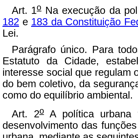
o
Art. 1
Na execução da polí
182
e
183 da Constituição Fe
Lei.
Parágrafo único. Para todo
Estatuto da Cidade, estab
interesse social que regulam 
do bem coletivo, da seguranç
como do equilíbrio ambiental.
o
Art. 2
A política urbana 
desenvolvimento das funções 
urbana, mediante as seguintes 