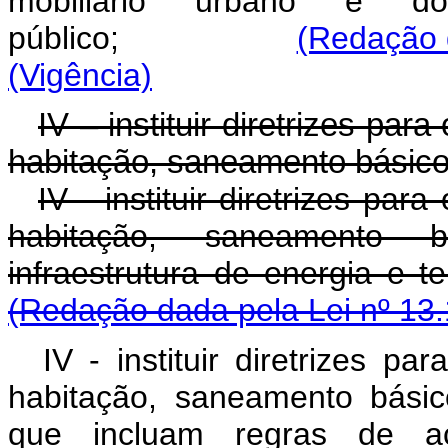
mobiliário urbano e 
público;
(Redação 
(Vigência)
IV – instituir diretrizes pa
habitação, saneamento básico
IV - instituir diretrizes pa
habitação, saneamento b
infraestrutura de en
(Redação dada pela Lei nº 13.
IV - instituir diretrizes p
habitação, saneamento básic
que incluam regras de ac