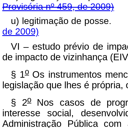
Provisória nº 459, de 2009)
u) legitimação de 
de 2009)
VI – estudo prévio de impa
de impacto de vizinhança (EIV
o
§ 1
Os instrumentos menci
legislação que lhes é própria,
o
§ 2
Nos casos de progr
interesse social, desenvol
Administração Pública com 