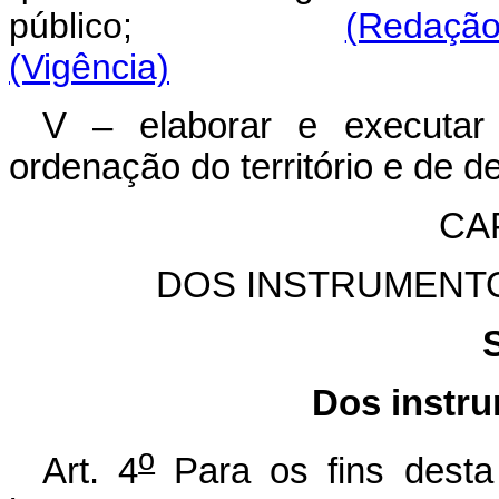
público;
(Redação 
(Vigência)
V – elaborar e executar 
ordenação do território e de 
CAP
DOS INSTRUMENTO
Dos instru
o
Art. 4
Para os fins desta L