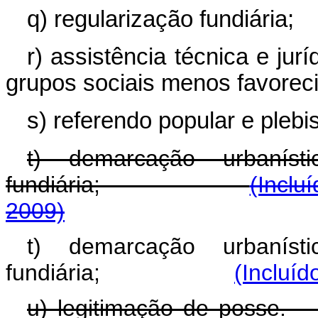
q) regularização fundiária;
r) assistência técnica e jur
grupos sociais menos favorec
s) referendo popular e plebis
t) demarcação urbaníst
fundiária;
(Inclu
2009)
t) demarcação urbaníst
fundiária;
(Incluíd
u) legitimação 