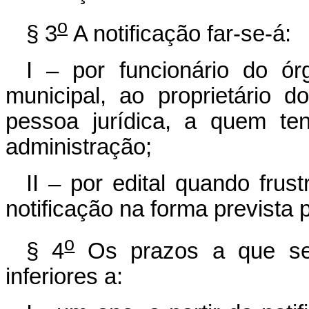
o
§ 3
A notificação far-se-á:
I – por funcionário do ó
municipal, ao proprietário 
pessoa jurídica, a quem te
administração;
II – por edital quando frust
notificação na forma prevista p
o
§ 4
Os prazos a que se
inferiores a: