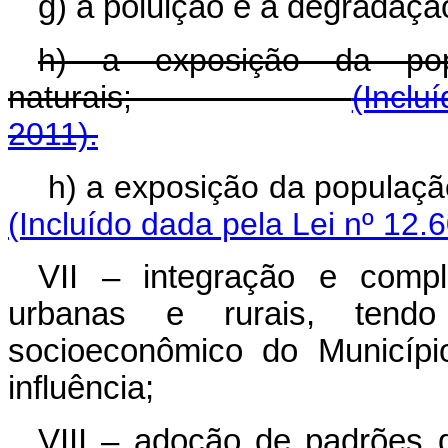
g) a poluição e a degradaçã
h) a exposição da pop
naturais;
(Inclu
2011).
h) a exposição da populaç
(Incluído dada pela Lei nº 12.
VII – integração e compl
urbanas e rurais, tend
socioeconômico do Municípi
influência;
VIII – adoção de padrões