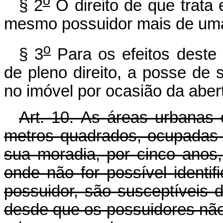
o
§ 2
O direito de que trata 
mesmo possuidor mais de um
o
§ 3
Para os efeitos deste a
de pleno direito, a posse de 
no imóvel por ocasião da aber
Art. 10.
As áreas urbanas 
metros quadrados, ocupadas 
sua moradia, por cinco anos,
onde não for possível identi
possuidor, são susceptíveis 
desde que os possuidores não 