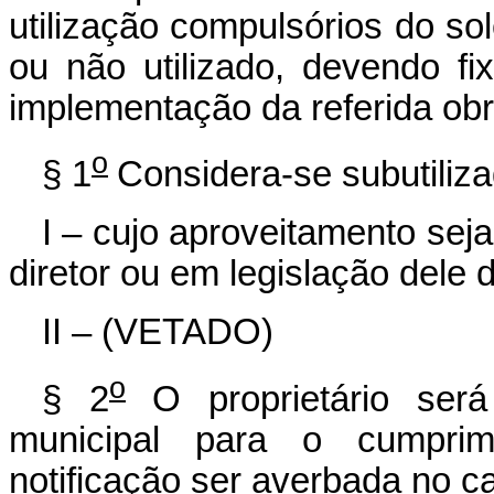
utilização compulsórios do sol
ou não utilizado, devendo f
implementação da referida obr
o
§ 1
Considera-se subutiliza
I – cujo aproveitamento seja
diretor ou em legislação dele 
II – (VETADO)
o
§ 2
O proprietário ser
municipal para o cumpri
notificação ser averbada no ca