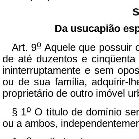
S
Da usucapião esp
o
Art. 9
Aquele que possuir 
de até duzentos e cinqüenta
ininterruptamente e sem opos
ou de sua família, adquirir-
proprietário de outro imóvel ur
o
§ 1
O título de domínio se
ou a ambos, independentement