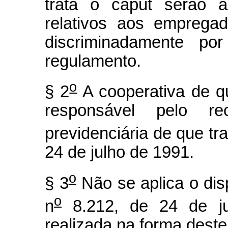
trata o caput serão 
relativos aos empregad
discriminadamente po
regulamento.
o
§ 2
A cooperativa de qu
responsável pelo rec
previdenciária de que tra
24 de julho de 1991.
o
§ 3
Não se aplica o dis
o
n
8.212, de 24 de ju
realizada na forma deste 