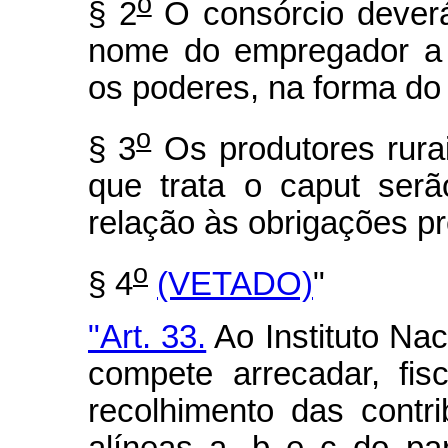
o
§ 2
O consórcio deverá
nome do empregador a 
os poderes, na forma do
o
§ 3
Os produtores rurai
que trata o caput serã
relação às obrigações pr
o
§ 4
(VETADO)
"
"Art. 33.
Ao Instituto Na
compete arrecadar, fisc
recolhimento das contri
alíneas a, b e c do pa