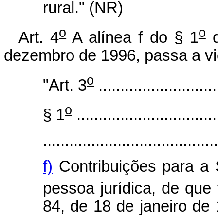
rural." (NR)
o
o
Art. 4
A alínea f do § 1
d
dezembro de 1996, passa a vi
o
"Art. 3
...........................
o
§ 1
................................
........................................
f)
Contribuições para a 
pessoa jurídica, de que
84, de 18 de janeiro de 