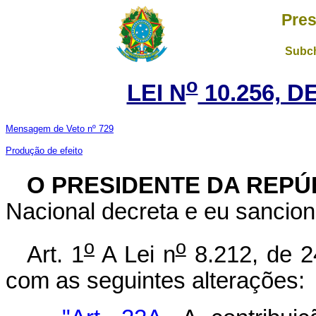
Pres
Subch
o
LEI N
10.256, D
Mensagem de Veto nº 729
Produção de efeito
O PRESIDENTE DA REPÚ
Nacional decreta e eu sancion
o
o
Art. 1
A Lei n
8.212, de 2
com as seguintes alterações: