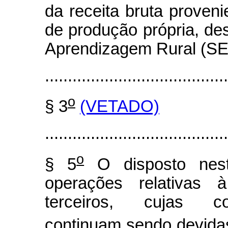
da receita bruta proven
de produção própria, de
Aprendizagem Rural (S
........................................
o
§ 3
(VETADO)
........................................
o
§ 5
O disposto nest
operações relativas 
terceiros, cujas con
continuam sendo devidas