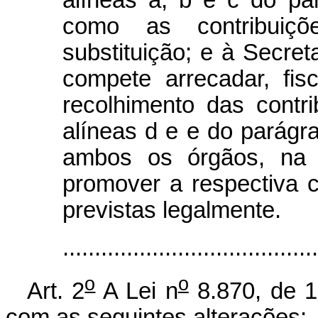
como as contribuiçõ
substituição; e à Secre
compete arrecadar, fisc
recolhimento das contri
alíneas d e e do parágra
ambos os órgãos, na 
promover a respectiva 
previstas legalmente.
.....................................
o
o
Art. 2
A Lei n
8.870, de 1
com as seguintes alterações: