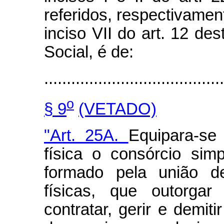
referidos, respectivament
inciso VII do art. 12 de
Social, é de:
........................................
o
§ 9
(VETADO)
"Art. 25A.
Equipara-se
física o consórcio simp
formado pela união de
físicas, que outorga
contratar, gerir e demit