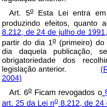
o
Art. 5
Esta Lei entra em 
produzindo efeitos, quanto 
8.212, de 24 de julho de 1991
o
partir do dia 1
(primeiro) do
dia daquela publicação, s
obrigatoriedade dos recol
legislação anterior.
(
2004)
o
Art. 6
Ficam revogados o
§
o
art. 25 da Lei n
8.212, de 24 