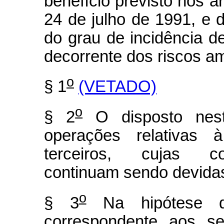
benefício previsto nos ar
24 de julho de 1991, e
do grau de incidência d
decorrente dos riscos am
o
§ 1
(VETADO)
o
§ 2
O disposto nest
operações relativas 
terceiros, cujas con
continuam sendo devidas 
o
§ 3
Na hipótese 
correspondente aos se