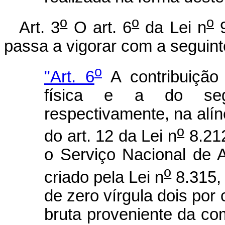
o
o
o
Art. 3
O art. 6
da Lei n
9
passa a vigorar com a seguint
o
"Art. 6
A contribuição
física e a do segur
respectivamente, na alíne
o
do art. 12 da Lei n
8.212
o Serviço Nacional de
o
criado pela Lei n
8.315,
de zero vírgula dois por 
bruta proveniente da co