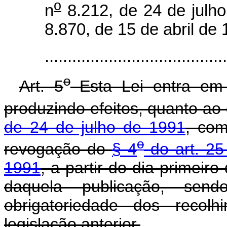
o
n
8.212, de 24 de julho
8.870, de 15 de abril de 
.....................................
o
Art. 5
Esta Lei entra em 
produzindo efeitos, quanto ao
de 24 de julho de 1991
, com
o
revogação do
§ 4
do art. 25
1991
, a partir do dia primei
daquela publicação, sen
obrigatoriedade dos recol
legislação anterior.