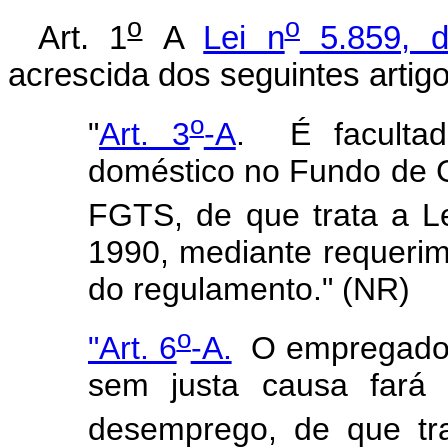
o
o
Art. 1
A
Lei n
5.859, d
acrescida dos seguintes artigo
o
"
Art. 3
-A
. É
facult
doméstico no Fundo de G
FGTS, de que trata a L
1990, mediante requeri
do regulamento." (NR)
o
"Art. 6
-A.
O empregado d
sem justa causa fará 
desemprego, de que tr