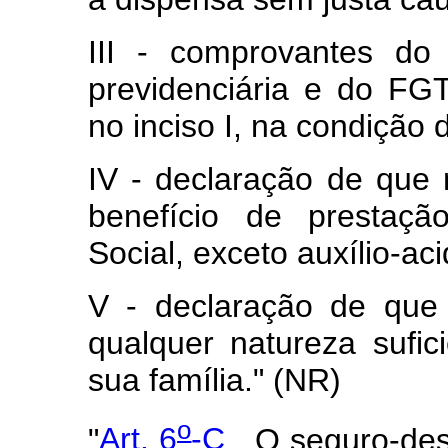
III - comprovantes do 
previdenciária e do FGT
no inciso I, na condição
IV - declaração de qu
benefício de prestaçã
Social, exceto auxílio-ac
V - declaração de que
qualquer natureza sufi
sua família." (NR)
o
"
Art. 6
-C
. O seguro-des