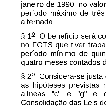
janeiro de 1990, no valo
período máximo de três
alternada.
o
§ 1
O benefício será co
no FGTS que tiver trab
período mínimo de quin
quatro meses contados d
o
§ 2
Considera-se justa c
as hipóteses previstas
alíneas "c" e "g" e 
Consolidação das Leis d