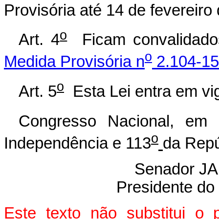
Provisória até 14 de fevereiro
o
Art. 4
Ficam convalidados
o
Medida Provisória n
2.104-15,
o
Art. 5
Esta Lei entra em vig
Congresso Nacional, em
o
Independência e 113
da Repú
Senador 
Presidente do
Este texto não substitui o