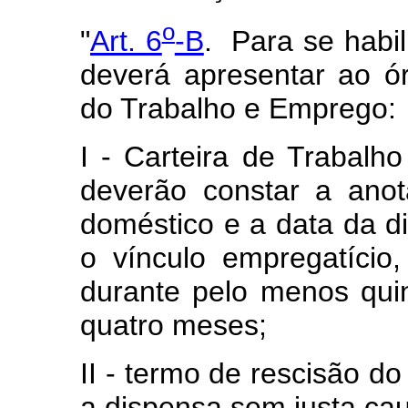
o
"
Art. 6
-B
. Para se habil
deverá apresentar ao ó
do Trabalho e Emprego:
I - Carteira de Trabalho
deverão constar a anot
doméstico e a data da 
o vínculo empregatíci
durante pelo menos qui
quatro meses;
II - termo de rescisão do
a dispensa sem justa ca