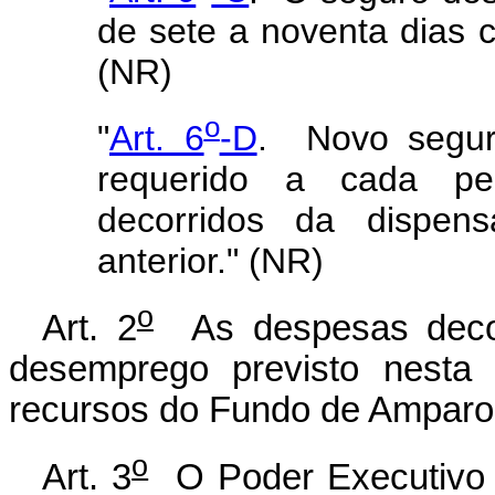
de sete a noventa dias 
(NR)
o
"
Art. 6
-D
. Novo segur
requerido a cada pe
decorridos da dispens
anterior." (NR)
o
Art. 2
As despesas decor
desemprego previsto nesta 
recursos do Fundo de Amparo 
o
Art. 3
O Poder Executivo r