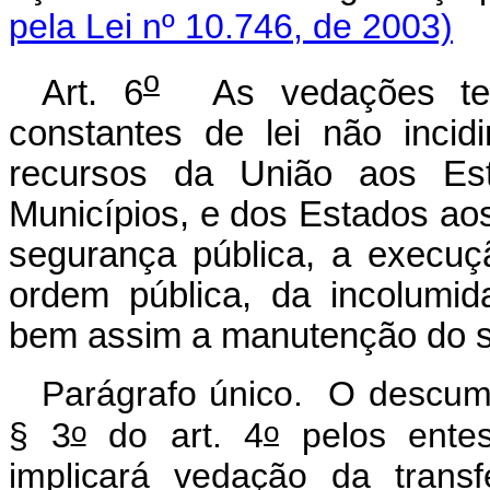
pela Lei nº 10.746, de 2003)
o
Art. 6
As vedações temp
constantes de lei não incidi
recursos da União aos Est
Municípios, e dos Estados aos
segurança pública, a execuç
ordem pública, da incolumi
bem assim a manutenção do si
Parágrafo único. O descump
o
o
§ 3
do art. 4
pelos entes
implicará vedação da transf