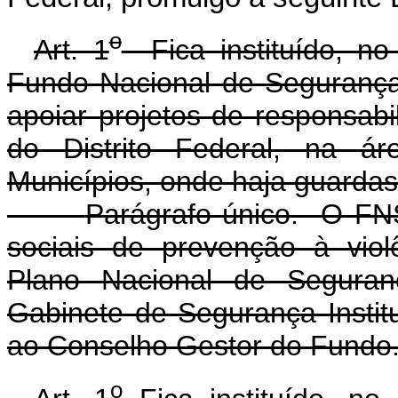
o
Art. 1
Fica instituído, no 
Fundo Nacional de Segurança
apoiar projetos de responsab
do Distrito Federal, na á
Municípios, onde haja guardas
Parágrafo único. O FNS
sociais de prevenção à vio
Plano Nacional de Seguran
Gabinete de Segurança Instit
ao Conselho Gestor do Fundo
o