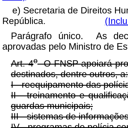
e) Secretaria de Direitos H
República.
(Incl
Parágrafo único. As dec
aprovadas pelo Ministro de Es
o
Art. 4
O FNSP apoiará proj
destinados, dentre outros, a:
I - reequipamento das políci
II - treinamento e qualifica
guardas municipais;
III - sistemas de informações 
IV - programas de polícia co