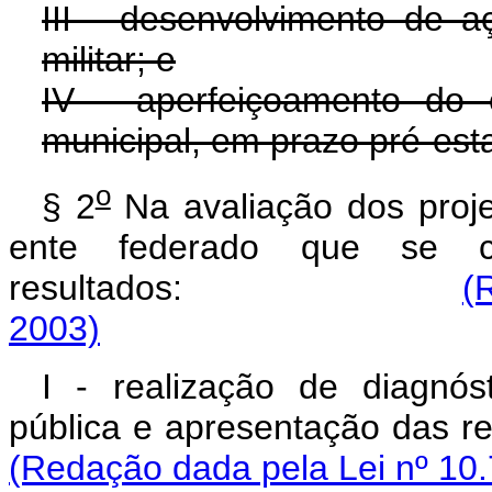
III - desenvolvimento de aç
militar; e
IV - aperfeiçoamento do c
municipal, em prazo pré-est
o
§ 2
Na avaliação dos proje
ente federado que se c
resultados:
(
2003)
I - realização de diagnó
pública e apresentaçã
(Redação dada pela Lei nº 10.