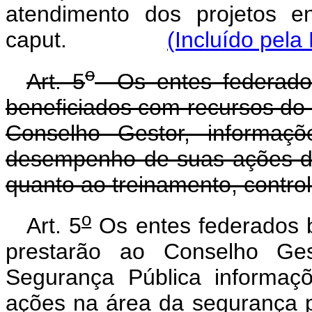
atendimento dos projetos e
caput
.
(Incluído pela
o
Art. 5
Os entes federados
beneficiados com recursos do
Conselho Gestor, informaçõ
desempenho de suas ações de
quanto ao treinamento, control
o
Art. 5
Os entes federados 
prestarão ao Conselho Ges
Segurança Pública informa
ações na área da seg