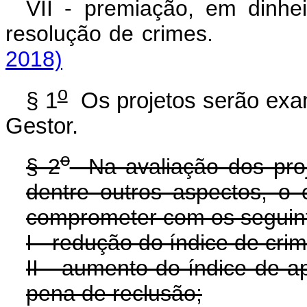
VII - premiação, em dinhe
resolução de crim
2018)
o
§ 1
Os projetos serão exa
Gestor.
o
§ 2
Na avaliação dos proje
dentre outros aspectos, o
comprometer com os seguint
I - redução do índice de crim
II - aumento do índice de 
pena de reclusão;