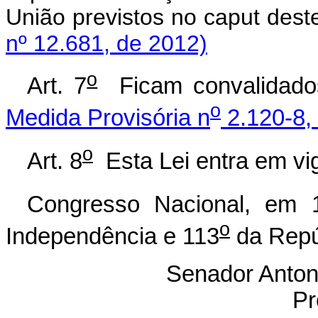
União previstos no
caput
de
nº 12.681, de 2012)
o
Art. 7
Ficam convalidados
o
Medida Provisória n
2.120-8,
o
Art. 8
Esta Lei entra em vig
Congresso Nacional, em 
o
Independência e 113
da Repú
Senador Anton
Pr