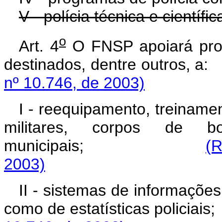
V - polícia técnica e científic
o
Art. 4
O FNSP apoiará proj
destinados, dentre o
nº 10.746, de 2003)
I - reequipamento, treinamen
militares, corpos de b
municipais;
(R
2003)
II - sistemas de informações
como de estatísticas po