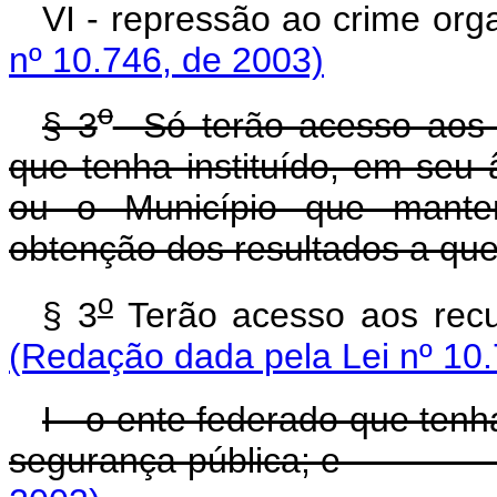
VI - repressão ao cr
nº 10.746, de 2003)
o
§ 3
Só terão acesso aos 
que tenha instituído, em seu 
ou o Município que manten
obtenção dos resultados a que 
o
§ 3
Terão acesso 
(Redação dada pela Lei nº 10.
I - o ente federado que tenh
segurança pública