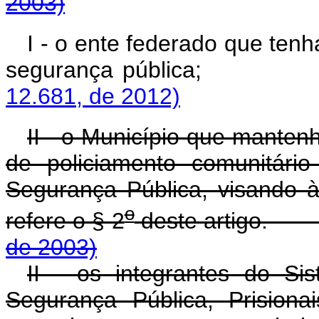
2003)
I - o ente federado que tenh
segurança públ
12.681, de 2012)
II - o Município que manten
de policiamento comunitári
Segurança Pública, visando 
o
refere o § 2
deste ar
de 2003)
II - os integrantes do Si
Segurança Pública, Prision