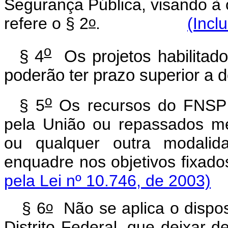
Segurança Pública, visando à 
o
refere o § 2
.
(Incl
o
§ 4
Os projetos habilitad
poderão ter prazo superior a d
o
§ 5
Os recursos do FNSP p
pela União ou repassados me
ou qualquer outra modalid
enquadre nos objetivos 
pela Lei nº 10.746, de 2003)
o
§ 6
Não se aplica o dispost
Distrito Federal, que deixar d