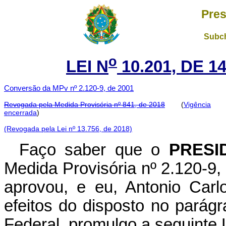
Pres
Subch
o
LEI N
10.201, DE 1
Conversão da MPv nº 2.120-9, de 2001
Revogada pela Medida Provisória nº 841, de 2018
(
Vigência
encerrada
)
(Revogada pela Lei nº 13.756, de 2018)
Faço saber que o
PRESI
Medida Provisória nº 2.120-9
aprovou, e eu, Antonio Carl
efeitos do disposto no parágr
Federal, promulgo a seguinte L