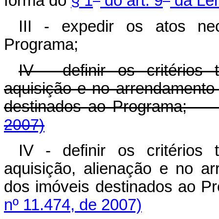
forma do
§ 1
do art. 9
da Lei
III - expedir os atos ne
Programa;
IV - definir os critério
aquisição e no arrendament
destinados ao Programa
2007)
IV - definir os critério
aquisição, alienação e no 
dos imóveis destinados ao
nº 11.474, de 2007)