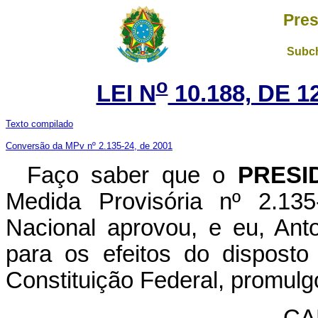
Pres
Subch
o
LEI N
10.188, DE 
Texto compilado
Conversão da MPv nº 2.135-24, de 2001
Faço saber que o
PRESI
Medida Provisória nº 2.13
Nacional aprovou, e eu, Ant
para os efeitos do disposto
Constituição Federal, promulgo
CA