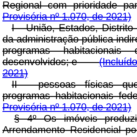
Regional com priorid
Provisória nº 1.070, de 2021)
I - União, Estados, Distrit
da administração pública indi
programas habitacionais
desenvolvidos; e
(Incluíd
2021)
II - pessoas físicas qu
programas habitacionais fede
Provisória nº 1.070, de 2021)
§ 4º Os imóveis produz
Arrendamento Residencial po