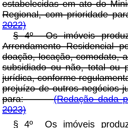
estabelecidas em ato do Min
Regional, com prioridade pa
2022)
§ 4º Os imóveis produz
Arrendamento Residencial p
doação, locação, comodato, 
subsidiado ou não, total ou 
jurídica, conforme regulament
prejuízo de outros negócios j
para:
(Redação dada pe
2023)
§ 4º Os imóveis produz