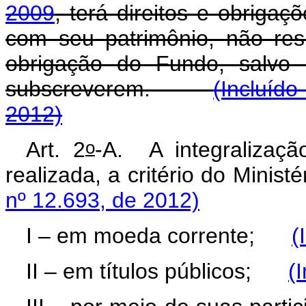
2009
, terá direitos e obrigaç
com seu patrimônio, não res
obrigação do Fundo, salvo 
subscreverem.
(Incluído
2012)
o
Art. 2
-A.
A integralizaç
realizada, a critério do Min
nº 12.693, de 2012)
I – em moeda corrente;
(
II – em títulos públicos;
(