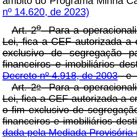
âmbito do Programa Minha 
nº 14.620, de 2023)
o
Art. 2
Para a operacionali
Lei, fica a CEF autorizada a 
exclusivo de segregação pa
financeiros e imobiliári
Decreto nº 4.918, de 2003
e
o
Art. 2
Para a operacionali
Lei, fica a CEF autorizada a c
o fim exclusivo de segregação
financeiros e imobiliários
dada pela Mediada Provisória 