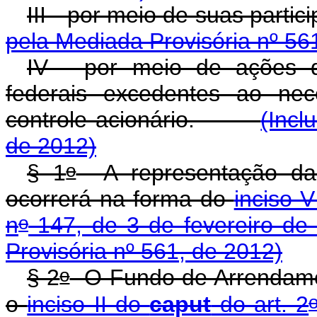
III - por meio de suas par
pela Mediada Provisória nº 56
IV - por meio de ações 
federais excedentes ao ne
controle acionário.
(Incl
de 2012)
o
§ 1
A representação da 
ocorrerá na forma do
inciso 
o
n
147, de 3 de fevereiro de
Provisória nº 561, de 2012)
o
§ 2
O Fundo de Arrendament
o
inciso II do
caput
do art. 2