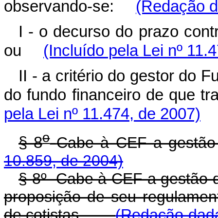
observando-se:
(Redação da
I - o decurso do prazo cont
ou
(Incluído pela Lei nº 11.
II - a critério do gestor do
do fundo financeiro de que t
pela Lei nº 11.474, de 2007)
o
§ 8
Cabe à CEF a gest
10.859, de 2004)
§ 8º Cabe à CEF a gestão d
proposição de seu regulamen
de cotistas.
(Redação dada