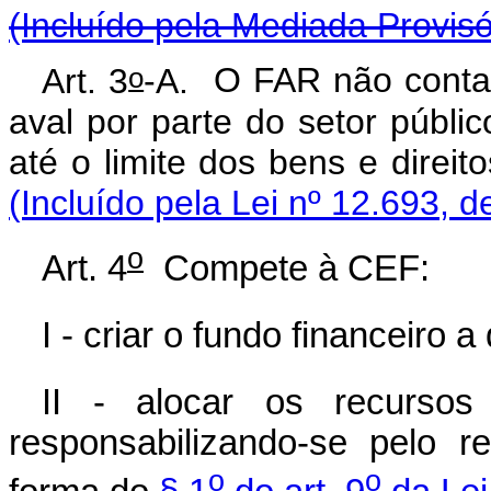
(Incluído pela Mediada Provisó
o
Art. 3
-A.
O FAR não contar
aval por parte do setor públi
até o limite dos bens e direit
(Incluído pela Lei nº 12.693, d
o
Art. 4
Compete à CEF:
I - criar o fundo financeiro a
II - alocar os recursos
responsabilizando-se pelo 
o
o