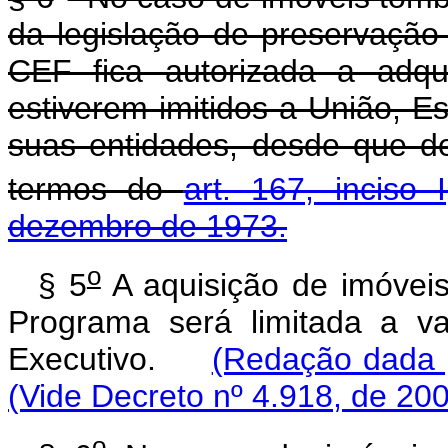
da legislação de preservação d
CEF fica autorizada a adqu
estiverem imitidos a União, Es
suas entidades, desde que d
termos do
art. 167, inciso 
dezembro de 1973.
o
§ 5
A aquisição de imóveis
Programa será limitada a va
Executivo.
(Redação dada p
(Vide Decreto nº 4.918, de 20
o