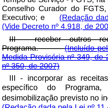
Conselho Curador do FGTS, a
Executivo; e
(Redação dad
(Vide Decreto nº 4.918, de 20
III - receber outros r
Programa.
(Incluído pe
Medida Provisória nº 349, de 
nº 350, de 2007)
III - incorporar as receit
específico do Programa,
desimobilização previsto no in
(Redação dada pela Lei nº 11.