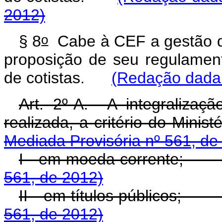
2012)
o
§ 8
Cabe à CEF a gestão do
proposição de seu regulamen
de cotistas.
(Redação dada 
Art. 2º-A. A integralizaç
realizada, a critério do M
Mediada Provisória nº 561, de
I - em moeda corrente
561, de 2012)
II - em títulos públicos
561, de 2012)