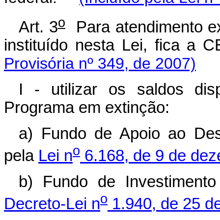
o
Art. 3
Para atendimento ex
instituído nesta Lei, fica
Provisória nº 349, de 2007)
I - utilizar os saldos di
Programa em extinção:
a) Fundo de Apoio ao Dese
o
pela
Lei n
6.168, de 9 de dez
b) Fundo de Investimento
o
Decreto-Lei n
1.940, de 25 d