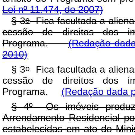
Lei nº 11.474, de 2007)
o
§ 3
Fica facultada a alien
cessão de direitos dos i
Programa.
(Redação dada
2010)
o
§ 3
Fica facultada a alien
cessão de direitos dos i
Programa.
(Redação dada pe
§ 4º Os imóveis produz
Arrendamento Residencial po
estabelecidas em ato do Min