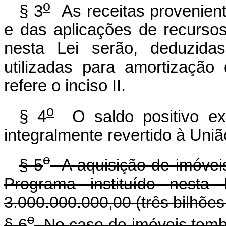
o
§ 3
As receitas provenien
e das aplicações de recursos
nesta Lei serão, deduzida
utilizadas para amortizaçã
refere o inciso II.
o
§ 4
O saldo positivo exi
integralmente revertido à Uniã
o
§ 5
A aquisição de imóveis
Programa instituído nesta 
3.000.000.000,00 (três bilhões 
o
§ 6
No caso de imóveis tomb