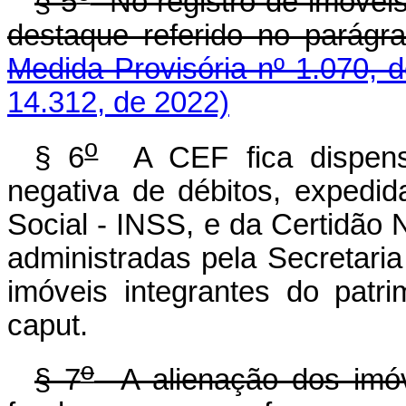
§ 5
No registro de imóveis
destaque referido no parágraf
Medida Provisória nº 1.070, 
14.312, de 2022)
o
§ 6
A CEF fica dispensa
negativa de débitos, expedid
Social - INSS, e da Certidão 
administradas pela Secretaria
imóveis integrantes do patr
caput.
o
§ 7
A alienação dos imóve