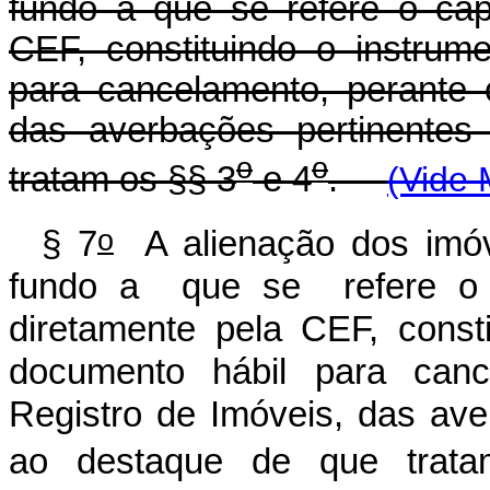
fundo a que se refere o cap
CEF, constituindo o instrum
para cancelamento, perante 
das averbações pertinentes
o
o
tratam os §§ 3
e 4
.
(Vide 
o
§ 7
A alienação dos imóve
fundo a que se refere o ca
diretamente pela CEF, const
documento hábil para canc
Registro de Imóveis, das ave
ao destaque de que trat