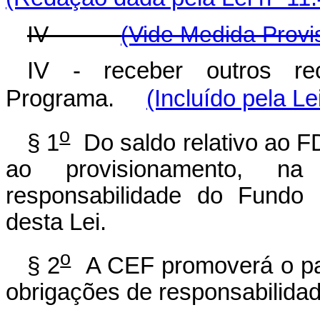
IV -
(Vide Medida Provi
IV - receber outros r
Programa.
(Incluído pela Le
o
§ 1
Do saldo relativo ao F
ao provisionamento, na
responsabilidade do Fundo 
desta Lei.
o
§ 2
A CEF promoverá o pag
obrigações de responsabilida