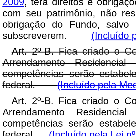
2009
, terá direitos e obrigaç
com seu patrimônio, não res
obrigação do Fundo, salvo 
subscreverem.
(Incluído 
Art. 2º-B.
Fica criado o C
Arrendamento Residencia
competências serão estabel
federal.
(Incluído pela Me
Art. 2º-B. Fica criado o 
Arrendamento Residencia
competências serão estabel
federal.
(Incluído pela Lei n