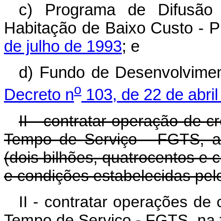
c) Programa de Difusão 
Habitação de Baixo Custo -
de julho de 1993
; e
d) Fundo de Desenvolvimen
o
Decreto n
103, de 22 de abri
II - contratar operação de c
Tempo de Serviço - FGTS, at
(dois bilhões, quatrocentos e 
e condições estabelecidas pe
II - contratar operações de
Tempo de Serviço - FGTS, na f