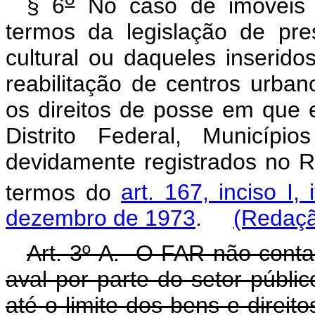
§ 6
No caso de imóveis 
termos da legislação de pre
cultural ou daqueles inserid
reabilitação de centros urban
os direitos de posse em que e
Distrito Federal, Municíp
devidamente registrados no R
termos do
art. 167, inciso I,
dezembro de 1973
.
(Redaçã
Art. 3º-A. O FAR não conta
aval por parte do setor públi
até o limite dos bens e dire