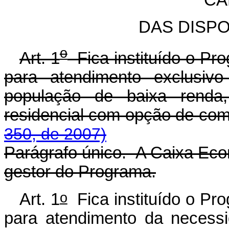
DAS DISP
o
Art. 1
Fica instituído o Pr
para atendimento exclusiv
população de baixa renda
residencial com opção de
350, de 2007)
Parágrafo único. A Caixa Eco
gestor do Programa.
o
Art. 1
Fica instituído o Pr
para atendimento da necess