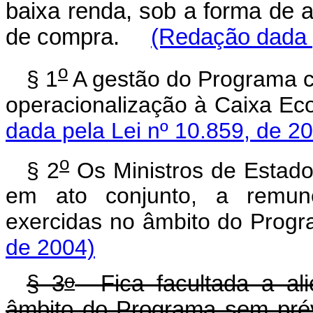
baixa renda, sob a forma de 
de compra.
(Redação dada p
o
§ 1
A gestão do Programa c
operacionalização à Caixa 
dada pela Lei nº 10.859, de 2
o
§ 2
Os Ministros de Estado
em ato conjunto, a remun
exercidas no âmbito do Pr
de 2004)
o
§ 3
Fica facultada a ali
âmbito do Programa sem p