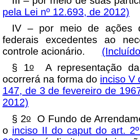
III – por meio de suas par
pela Lei nº 12.693, de 2012)
IV – por meio de ações 
federais excedentes ao ne
controle acionário.
(Incluíd
o
§ 1
A representação da 
ocorrerá na forma do
inciso V 
147, de 3 de fevereiro de 196
2012)
o
§ 2
O Fundo de Arrendament
o
inciso II do caput do art. 2