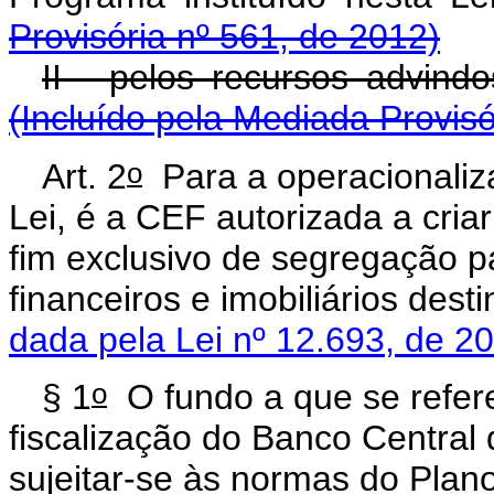
Provisória nº 561, de 2012)
II - pelos recursos advi
(Incluído pela Mediada Provisó
o
Art. 2
Para a operacionaliza
Lei, é a CEF autorizada a cria
fim exclusivo de segregação pa
financeiros e imobiliários d
dada pela Lei nº 12.693, de 2
o
§ 1
O fundo a que se refer
fiscalização do Banco Central 
sujeitar-se às normas do Plano