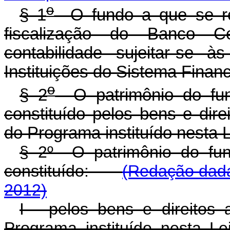
o
§ 1
O fundo a que se ref
fiscalização do Banco C
contabilidade sujeitar-se 
Instituições do Sistema Finan
o
§ 2
O patrimônio do fun
constituído pelos bens e dir
do Programa instituído nesta L
§ 2º O patrimônio do fu
constituído:
(Redação dada
2012)
I - pelos bens e direitos
Programa instituído ne