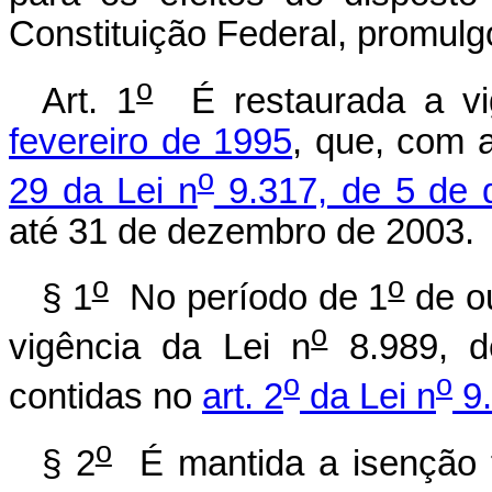
Constituição Federal, promulgo
o
Art. 1
É restaurada a v
fevereiro de 1995
, que, com 
o
29 da Lei n
9.317, de 5 de 
até 31 de dezembro de 2003.
o
o
§ 1
No período de 1
de ou
o
vigência da Lei n
8.989, d
o
o
contidas no
art. 2
da Lei n
9.
o
§ 2
É mantida a isenção fi