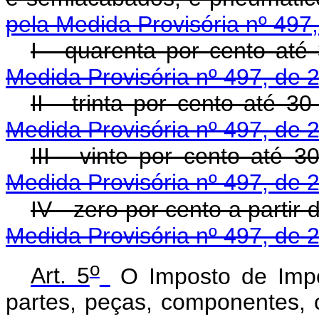
pela Medida Provisória nº 497
I - quarenta por cento até
Medida Provisória nº 497, de 
II - trinta por cento até 
Medida Provisória nº 497, de 
III - vinte por cento até 
Medida Provisória nº 497, de 
IV - zero por cento a partir 
Medida Provisória nº 497, de 
o
Art. 5
O Imposto de Impo
partes, peças, componentes, 