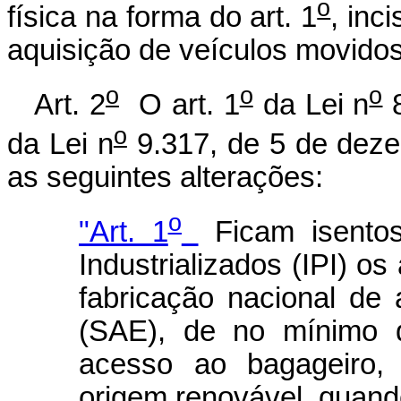
o
física na forma do art. 1
, inc
aquisição de veículos movidos
o
o
o
Art. 2
O art. 1
da Lei n
8
o
da Lei n
9.317, de 5 de deze
as seguintes alterações:
o
"Art. 1
Ficam isentos
Industrializados (IPI) o
fabricação nacional de
(SAE), de no mínimo q
acesso ao bagageiro,
origem renovável, quando