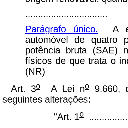
................................
Parágrafo único.
A exi
automóvel de quatro 
potência bruta (SAE) n
físicos de que trata o in
(NR)
o
o
Art. 3
A Lei n
9.660, 
seguintes alterações:
o
"Art. 1
................