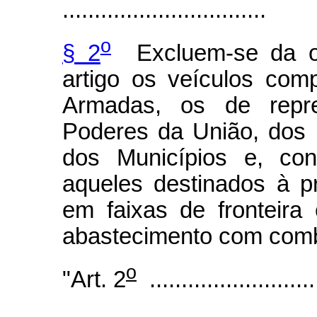
................................
o
§ 2
Excluem-se da obr
artigo os veículos com
Armadas, os de repre
Poderes da União, dos E
dos Municípios e, con
aqueles destinados à p
em faixas de fronteira
abastecimento com comb
o
"Art. 2
..........................
................................