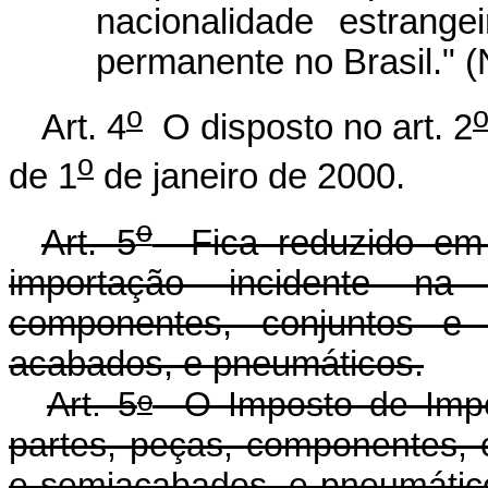
nacionalidade estrang
permanente no Brasil." 
o
Art. 4
O disposto no art. 2
o
de 1
de janeiro de 2000.
o
Art. 5
Fica reduzido em 
importação incidente na
componentes, conjuntos e 
acabados, e pneumáticos.
o
Art. 5
O Imposto de Impor
partes, peças, componentes, 
e semiacabados, e pneumátic