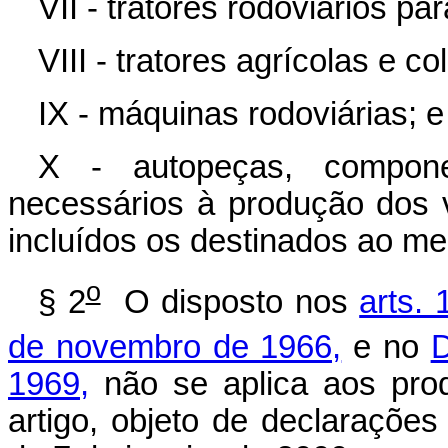
VII - tratores rodoviários p
VIII - tratores agrícolas e co
IX - máquinas rodoviárias; e
X - autopeças, compone
necessários à produção dos ve
incluídos os destinados ao me
o
§ 2
O disposto nos
arts.
de novembro de 1966,
e no
D
1969,
não se aplica aos pro
artigo, objeto de declarações