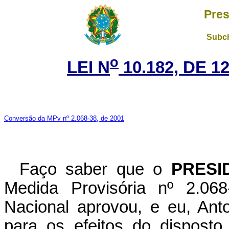
Pres
Subch
o
LEI N
10.182, DE 1
Conversão da MPv nº 2.068-38, de 2001
Faço saber que o
PRESI
Medida Provisória nº 2.06
Nacional aprovou, e eu, Ant
para os efeitos do disposto