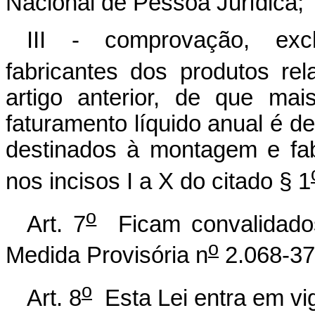
Nacional de Pessoa Jurídica;
III - comprovação, ex
fabricantes dos produtos re
artigo anterior, de que ma
faturamento líquido anual é d
destinados à montagem e fab
nos incisos I a X do citado § 1
o
Art. 7
Ficam convalidados
o
Medida Provisória n
2.068-37
o
Art. 8
Esta Lei entra em vig