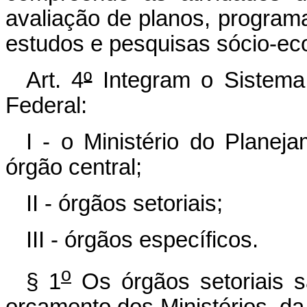
avaliação de planos, program
estudos e pesquisas sócio-ec
Art. 4
º
Integram o Sistema
Federal:
I - o Ministério do Plane
órgão central;
II - órgãos setoriais;
III - órgãos específicos.
o
§ 1
Os órgãos setoriais s
orçamento dos Ministérios, da