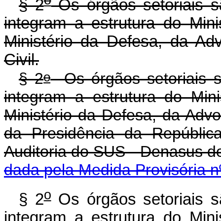
§ 2
Os órgãos setoriais s
integram a estrutura do Mini
Ministério da Defesa, da A
Civil.
o
§ 2
Os órgãos setoriais s
integram a estrutura do Mini
Ministério da Defesa, da Advo
da Presidência da Repúblic
Auditoria do SUS - Denasus
dada pela Medida Provisória n
o
§ 2
Os órgãos setoriais s
integram a estrutura do Mini