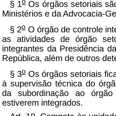
o
§ 1
Os órgãos setoriais sã
Ministérios e da Advocacia-Ge
o
§ 2
O órgão de controle in
as atividades de órgão set
integrantes da Presidência d
República, além de outros det
o
§ 3
Os órgãos setoriais fic
à supervisão técnica do órgã
da subordinação ao órgão e
estiverem integrados.