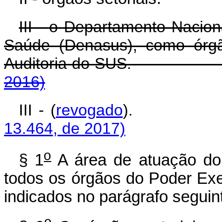
III - o Departamento Nacion
Saúde (Denasus), como órgã
Auditoria do S
2016)
III - (
revogado
)
13.464, de 2017)
o
§ 1
A área de atuação do 
todos os órgãos do Poder Exe
indicados no parágrafo seguin
o