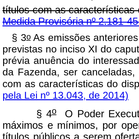
títulos com as características
Medida Provisória nº 2.181-45
o
§ 3
As emissões anteriores 
previstas no inciso XI do
capu
prévia anuência do interessad
da Fazenda, ser canceladas, e
com as características do dis
pela Lei nº 13.043, de 2014)
o
§ 4
O Poder Executivo
máximos e mínimos, por ope
títulos públicos a serem ofer