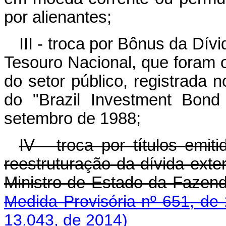
por alienantes;
III - troca por Bônus da Dív
Tesouro Nacional, que foram o
do setor público, registrada 
do "Brazil Investment Bon
setembro de 1988;
IV - troca por títulos emi
reestruturação da dívida extern
Ministro de Estad
Medida Provisória nº 651, de
13.043, de 2014)