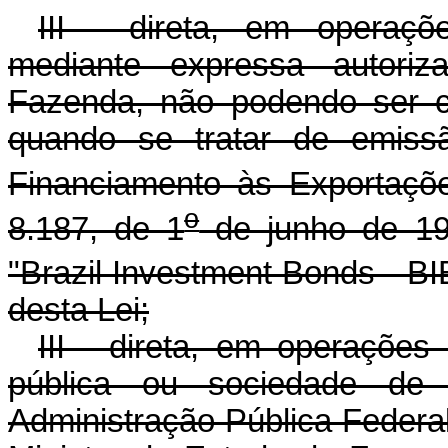
III - direta, em operaçõ
mediante expressa autori
Fazenda, não podendo ser co
quando se tratar de emiss
Financiamento às Exportaçõe
o
8.187, de 1
de junho de 19
"Brazil Investment Bonds - BIB"
desta Lei;
III - direta, em operaçõe
pública ou sociedade de 
Administração Pública Federa