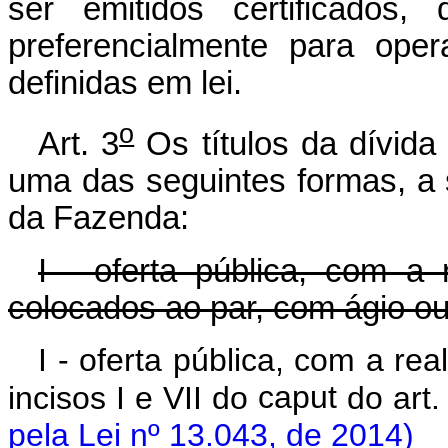
ser emitidos certificados,
preferencialmente para oper
definidas em lei.
o
Art. 3
Os títulos da dívida
uma das seguintes formas, a s
da Fazenda:
I - oferta pública, com a 
colocados ao par, com ágio ou
I - oferta pública, com a re
incisos I e VII do
caput
do art.
pela Lei nº 13.043, de 2014)