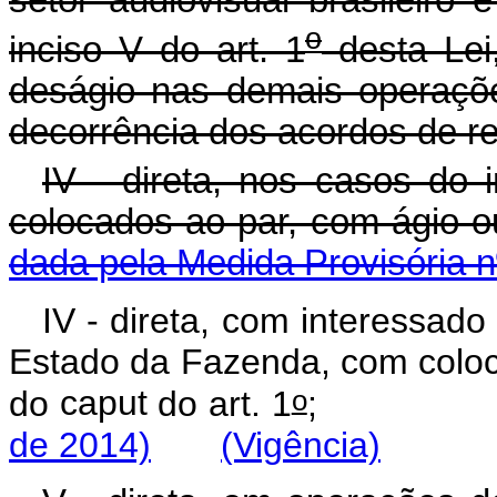
o
inciso V do art. 1
desta Lei
deságio nas demais operaçõe
decorrência dos acordos de re
IV - direta, nos casos do i
colocados ao par, co
dada pela Medida Provisória n
IV - direta, com interessado 
Estado da Fazenda, com coloca
o
do
caput
do art. 1
de 2014)
(Vigência)