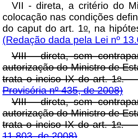
VII - direta, a critério do
colocação nas condições defini
o
do
caput
do art. 1
, na hi
(Redação dada pela Lei nº 13.
VIII - direta, sem contrapa
autorização do Ministro de Es
o
trata o inciso IX do art. 1
Provisória nº 435, de 2008)
VIII - direta, sem contrapa
autorização do Ministro de Es
o
trata o inciso IX do art. 1
11.803, de 2008)