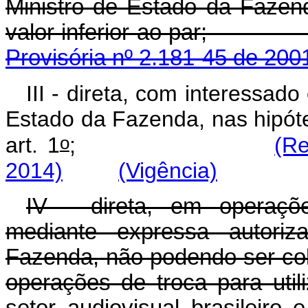
Ministro de Estado da Fazen
valor inferior ao
Provisória nº 2.181-45 de 200
III - direta, com interessado
Estado da Fazenda, nas hipóte
o
art. 1
;
(Re
2014)
(Vigência)
IV - direta, em operaçõ
mediante expressa autori
Fazenda, não podendo ser colo
operações de troca para util
setor audiovisual brasileir