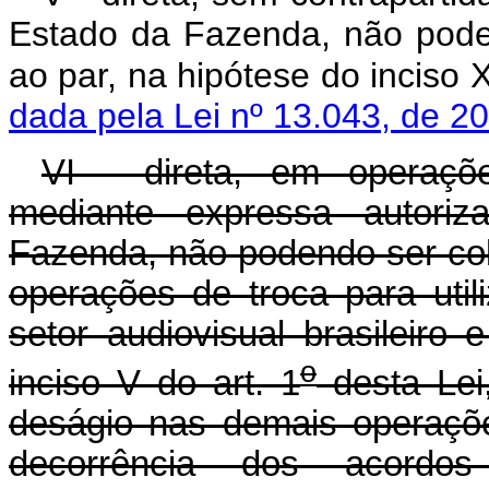
Estado da Fazenda, não poden
ao par, na hipótese do inciso 
dada pela Lei nº 13.043, de 2
VI - direta, em operaçõ
mediante expressa autori
Fazenda, não podendo ser colo
operações de troca para util
setor audiovisual brasileir
o
inciso V do art. 1
desta Lei
deságio nas demais operaçõe
decorrência dos acordos