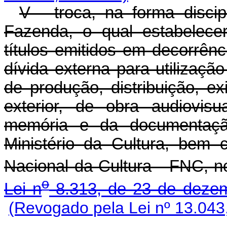
V - troca, na forma disci
Fazenda, o qual estabelecerá
títulos emitidos em decorrên
dívida externa para utilizaçã
de produção, distribuição, ex
exterior, de obra audiovisu
memória e da documentação
Ministério da Cultura, bem
Nacional da Cultura - FNC, 
o
Lei n
8.313, de 23 de deze
(Revogado pela Lei nº 13.043