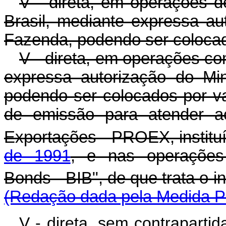
V - direta, em operações 
Brasil, mediante expressa au
Fazenda, podendo ser colocad
V - direta, em operações co
expressa autorização do Mi
podendo ser colocados por val
de emissão para atender a
Exportações - PROEX, institu
de 1991
, e nas operações 
Bonds - BIB", de que trata o inc
(Redação dada pela Medida Pr
V - direta, sem contrapartida