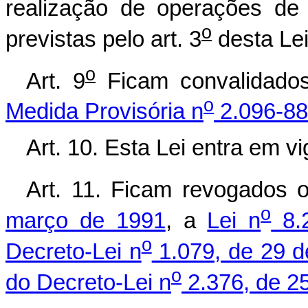
realização de operações de 
o
previstas pelo art. 3
desta Lei
o
Art. 9
Ficam convalidados
o
Medida Provisória n
2.096-88
Art. 10. Esta Lei entra em v
Art. 11. Ficam revogados
o
março de 1991
, a
Lei n
8.2
o
Decreto-Lei n
1.079, de 29 d
o
do Decreto-Lei n
2.376, de 2