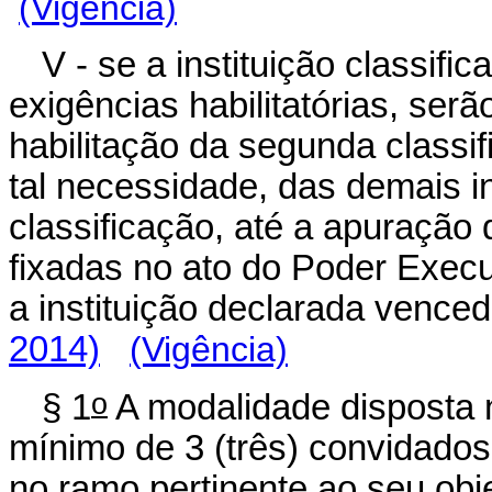
(Vigência)
V - se a instituição classif
exigências habilitatórias, se
habilitação da segunda classi
tal necessidade, das demais i
classificação, até a apuraçã
fixadas no ato do Poder Execu
a instituição declarada vence
2014)
(Vigência)
o
§ 1
A modalidade disposta 
mínimo de 3 (três) convidados
no ramo pertinente ao seu obj