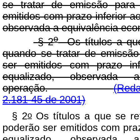
se tratar de emissão par
emitidos com prazo inferior a
observada a equivalência eco
o
§ 2
Os títulos a que
quando se tratar de emissã
ser emitidos com prazo inf
equalizado, observada 
operação.
(Reda
2.181-45 de 2001)
o
§ 2
Os títulos a que se re
poderão ser emitidos com praz
equalizado, observada 