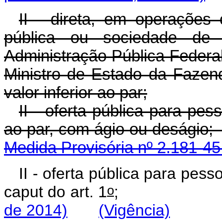
II - direta, em operações
pública ou sociedade de 
Administração Pública Federa
Ministro de Estado da Fazen
valor inferior ao par;
II - oferta pública para pe
ao par, com ágio o
Medida Provisória nº 2.181-45
II - oferta pública para pess
o
caput
do art. 1
de 2014)
(Vigência)