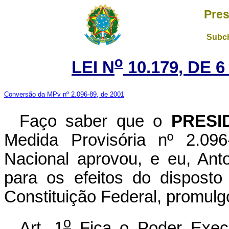
Pres
Subch
o
LEI N
10.179, DE 
Conversão da MPv nº 2.096-89, de 2001
Faço saber que o
PRESI
Medida Provisória nº 2.09
Nacional aprovou, e eu, Ant
para os efeitos do disposto
Constituição Federal, promulgo
o
Art. 1
Fica o Poder Execut