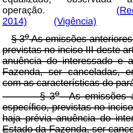
operação.
(Re
2014)
(Vigência)
o
§ 3
As emissões anteriores 
previstas no inciso III deste a
anuência do interessado e a
Fazenda, ser canceladas, emi
com as características do pará
o
§ 3
As emissões an
específico, previstas no incis
haja prévia anuência do inte
Estado da Fazenda, ser cancel