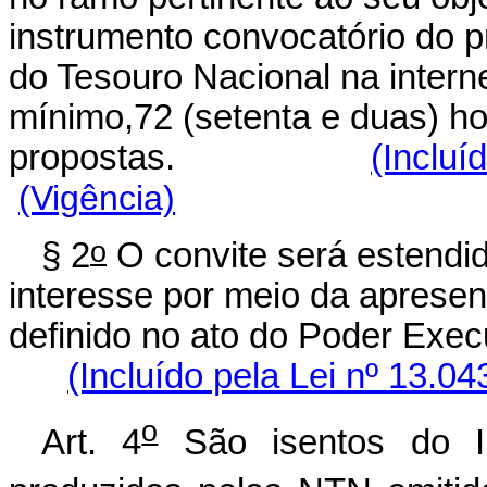
instrumento convocatório do pr
do Tesouro Nacional na intern
mínimo,72 (setenta e duas) h
propostas.
(Incluí
(Vigência)
o
§ 2
O convite será estendi
interesse por meio da aprese
definido no ato do Poder Ex
(Incluído pela Lei nº 13.04
o
Art. 4
São isentos do I