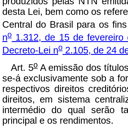
produzidos pelas NTN emitida
desta Lei, bem como os refer
Central do Brasil para os fin
o
n
1.312, de 15 de fevereiro
o
Decreto-Lei n
2.105, de 24 de
o
Art. 5
A emissão dos títulos
se-á exclusivamente sob a for
respectivos direitos creditó
direitos, em sistema central
intermédio do qual serão t
principal e os rendimentos.