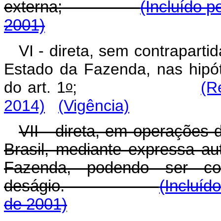
externa;
(Incluído p
2001)
VI - direta, sem contrapartid
Estado da Fazenda, nas hipót
o
do art. 1
;
(R
2014)
(Vigência)
VII - direta, em operações
Brasil, mediante expressa au
Fazenda, podendo ser c
deságio.
(Incluíd
de 2001)