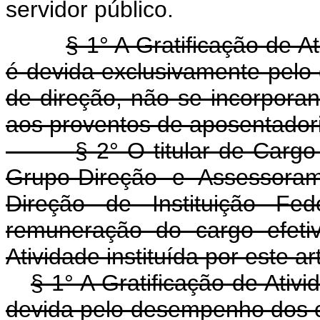
servidor público.
§ 1° A Gratificação de 
é devida exclusivamente pel
de direção, não se incorpora
aos proventos de aposentador
§ 2° O titular de Carg
Grupo-Direção e Assessora
Direção de Instituição Fe
remuneração do cargo efetiv
Atividade instituída por este ar
§ 1° A Gratificação de Ati
devida pelo desempenho dos c