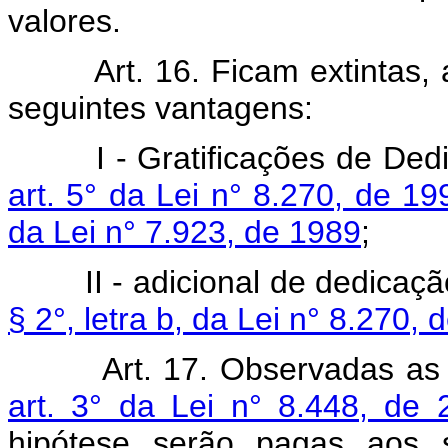
valores.
Art. 16. Ficam extintas,
seguintes vantagens:
I - Gratificações de De
art. 5° da Lei n° 8.270, de 19
da Lei n° 7.923, de 1989
;
II - adicional de dedicaç
§ 2°, letra b, da Lei n° 8.270,
Art. 17. Observadas as
art. 3° da Lei n° 8.448, de
hipótese serão pagas aos se