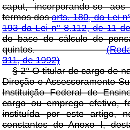
caput, incorporando-se aos
termos dos
arts. 180, da Lei 
193 da Lei n° 8.112, de 11 
de base de cálculo de pens
quintos.
(Reda
311, de 1992)
§ 2° O titular de cargo de 
Direção e Assessoramento Su
Instituição Federal de Ensi
cargo ou emprego efetivo, fa
instituída por este artigo,
constantes do Anexo I, desta