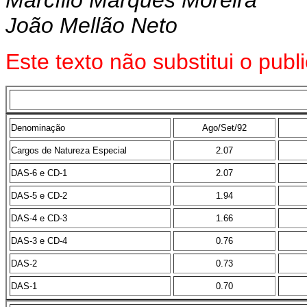
Marcílio Marques Moreira
João Mellão Neto
Este texto não substitui o pu
Denominação
Ago/Set/92
Cargos de Natureza Especial
2.07
DAS-6 e CD-1
2.07
DAS-5 e CD-2
1.94
DAS-4 e CD-3
1.66
DAS-3 e CD-4
0.76
DAS-2
0.73
DAS-1
0.70