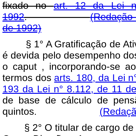
fixado no
art. 12 da Lei 
1992
.
(Redação 
de 1992)
§ 1° A Gratificação de 
é devida pelo desempenho dos
o caput , incorporando-se a
termos dos
arts. 180, da Lei 
193 da Lei n° 8.112, de 11 
de base de cálculo de pens
quintos.
(
Redação
§ 2° O titular de cargo d