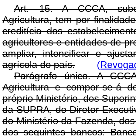
Art. 15. A CCCA, subor
Agricultura, tem por finalidad
creditícia dos estabeleciment
agricultores e entidades de pr
ampliar, intensificar e ajust
agrícola do país.
(Revogad
Parágrafo único. A CCCA
Agricultura e compor-se-á 
próprio Ministério, dos Supe
da SUPRA, do Diretor Execut
do Ministério da Fazenda, dos
dos seguintes bancos: Banco