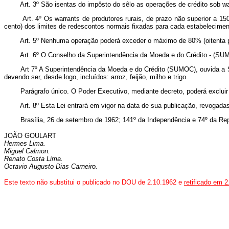
Art. 3º São isentas do impôsto do sêlo as operações de crédito sob war
Art. 4º Os warrants de produtores rurais, de prazo não superior a 1
cento) dos limites de redescontos normais fixadas para cada estabeleciment
Art. 5º Nenhuma operação poderá exceder o máximo de 80% (oitenta po
Art. 6º O Conselho da Superintendência da Moeda e do Crédito - (SUMO
Art 7º A Superintendência da Moeda e do Crédito (SUMOC), ouvida a Su
devendo ser, desde logo, incluídos: arroz, feijão, milho e trigo.
Parágrafo único. O Poder Executivo, mediante decreto, poderá excluir 
Art. 8º Esta Lei entrará em vigor na data de sua publicação, revogada
Brasília, 26 de setembro de 1962; 141º da Independência e 74º da Rep
JOÃO GOULART
Hermes Lima.
Miguel Calmon.
Renato Costa Lima.
Octavio Augusto Dias Carneiro.
Este texto não substitui o publicado no DOU de 2.10.1962 e
retificado em 