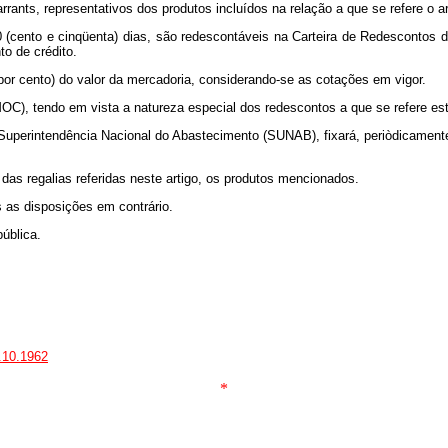
rants, representativos dos produtos incluídos na relação a que se refere o art
50 (cento e cinqüenta) dias, são redescontáveis na Carteira de Redescontos 
o de crédito.
r cento) do valor da mercadoria, considerando-se as cotações em vigor.
C), tendo em vista a natureza especial dos redescontos a que se refere esta 
perintendência Nacional do Abastecimento (SUNAB), fixará, periòdicamente a
das regalias referidas neste artigo, os produtos mencionados.
s as disposições em contrário.
ública.
2.10.1962
*