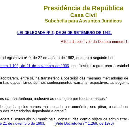
Presidência da República
Casa Civil
Subchefia para Assuntos Jurídicos
LEI DELEGADA Nº 3, DE 26 DE SETEMBRO DE 1962.
Altera dispositivos do Decreto número 1
egislativo nº 9, de 27 de agôsto de 1962, decreto a seguinte Lei:
mero 1.102, de 21 de novembro de 1903
, que "institui regras para o esta
s acordarem, entre si, na transferência posterior das mesmas mercadorias 
 Em tais casos, far-se-ão, nos conhecimentos warrants respectivos, as seguin
tes da transferência, inclusive as de seguro por todos os riscos."
esignadas pelos nomes mais usados no comércio, seu pêso, o estado dos
s das mercadorias depositada a granel".
erais, estaduais ou municipais, constituídas com o objeto de administrar e 
de 21 de novembro de 1903
.
(Vide Decreto-lei nº 1.269, de 1973)