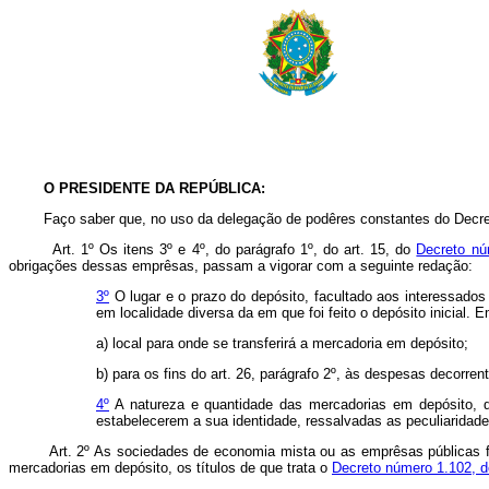
O PRESIDENTE DA REPÚBLICA:
Faço saber que, no uso da delegação de podêres constantes do Decreto L
Art. 1º Os itens 3º e 4º, do parágrafo 1º, do art. 15, do
Decreto nú
obrigações dessas emprêsas, passam a vigorar com a seguinte redação:
3º
O lugar e o prazo do depósito, facultado aos interessado
em localidade diversa da em que foi feito o depósito inicial.
a) local para onde se transferirá a mercadoria em depósito;
b) para os fins do art. 26, parágrafo 2º, às despesas decorren
4º
A natureza e quantidade das mercadorias em depósito, d
estabelecerem a sua identidade, ressalvadas as peculiaridade
Art. 2º As sociedades de economia mista ou as emprêsas públicas fed
mercadorias em depósito, os títulos de que trata o
Decreto número 1.102, 