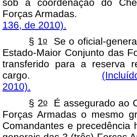
sob a coordenação do Chef
Forças Armadas
136, de 2010).
o
§ 1
Se o oficial-genera
Estado-Maior Conjunto das Fo
transferido para a reserva
cargo.
(Incluí
2010).
o
§ 2
É assegurado ao C
Forças Armadas o mesmo gra
Comandantes e precedência hi
generais das 3 (três)