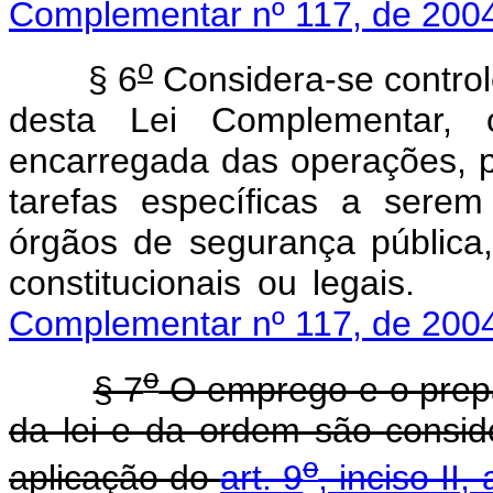
Complementar nº 117, de 200
o
§ 6
Considera-se controle
desta Lei Complementar, 
encarregada das operações, p
tarefas específicas a sere
órgãos de segurança pública
constitucionais 
Complementar nº 117, de 200
o
§ 7
O emprego e o prepa
da lei e da ordem são conside
o
aplicação do
art. 9
, inciso II