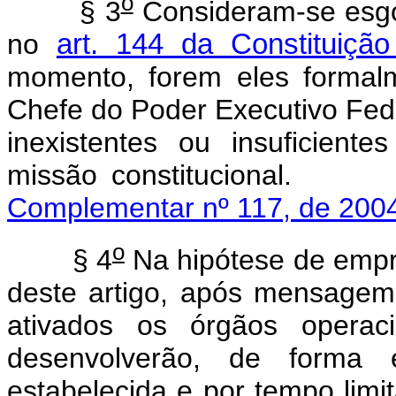
o
§ 3
Consideram-se esgo
no
art. 144 da Constituiçã
momento, forem eles formalm
Chefe do Poder Executivo Fede
inexistentes ou insuficien
missão consti
Complementar nº 117, de 200
o
§ 4
Na hipótese de empr
deste artigo, após mensagem
ativados os órgãos operac
desenvolverão, de forma 
estabelecida e por tempo limi