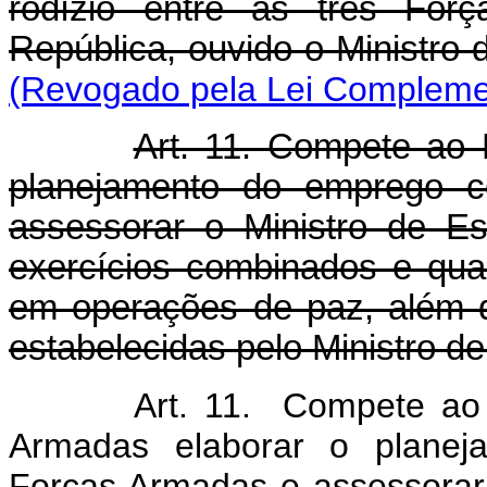
rodízio entre as três For
República, ouvido o Ministro
(Revogado pela Lei Complemen
Art. 11. Compete ao 
planejamento do emprego 
assessorar o Ministro de E
exercícios combinados e quan
em operações de paz, além d
estabelecidas pelo Ministro d
Art. 11. Compete ao
Armadas elaborar o planej
Forças Armadas e assessorar