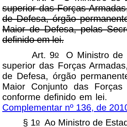
superior das Forças Armadas,
de Defesa, órgão permanent
Maior de Defesa, pelas Secr
definido em lei.
o
Art. 9
O Ministro de 
superior das Forças Armadas,
de Defesa, órgão permanent
Maior Conjunto das Forças
conforme definido em lei.
Complementar nº 136, de 2010
o
§ 1
Ao Ministro de Esta