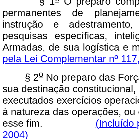
§ 1
O preparo compre
permanentes de planejamen
instrução e adestramento,
pesquisas específicas, inte
Armadas, de sua logí
pela Lei Complementar nº 117
o
§ 2
No preparo das Forç
sua destinação constitucional,
executados exercícios operac
à natureza das operações, ou
esse fim.
(Incluído
2004)