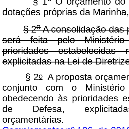
§ 1
O orçamento do Mi
dotações próprias da Marinha,
o
§ 2
A consolidação das 
será feita pelo Ministér
prioridades estabelecidas 
explicitadas na Lei de Diretri
o
§ 2
A proposta orçamen
conjunto com o Ministério
obedecendo às prioridades es
de Defesa, explicita
orçamentár