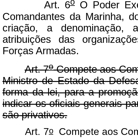
o
Art. 6
O Poder Exec
Comandantes da Marinha, do
criação, a denominação, a
atribuições das organizaçõ
Forças Armadas.
o
Art. 7
Compete aos Coma
Ministro de Estado da Defes
forma da lei, para a promoçã
indicar os oficiais-generais 
são privativos.
o
Art. 7
Compete aos Coma