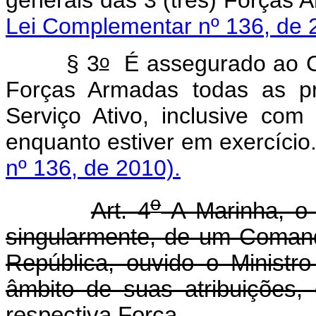
Lei Complementar nº 136, de 
o
§ 3
É assegurado ao C
Forças Armadas todas as pre
Serviço Ativo, inclusive co
enquanto estiver em exercí
nº 136, de 2010).
o
Art. 4
A Marinha, o 
singularmente, de um Coman
República, ouvido o Ministr
âmbito de suas atribuições,
respectiva Força.