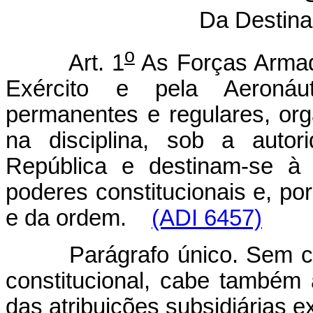
Da Destina
o
Art. 1
As Forças Armada
Exército e pela Aeronáuti
permanentes e regulares, or
na disciplina, sob a auto
República e destinam-se à 
poderes constitucionais e, por 
e da ordem.
(ADI 6457)
Parágrafo único. Sem 
constitucional, cabe també
das atribuições subsidiárias e