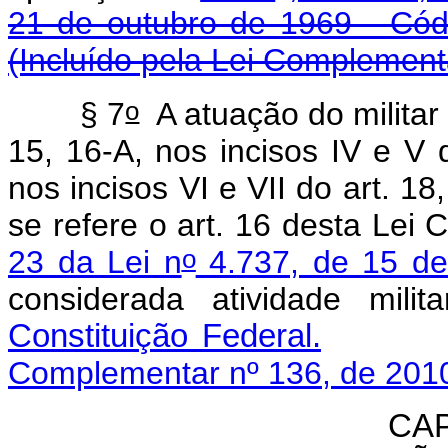
21 de outubro de 1969 - Códi
(Incluído pela Lei Complement
o
§ 7
A atuação do militar 
15, 16-A, nos incisos IV e V do
nos incisos VI e VII do art. 18
se refere o art. 16 desta Le
o
23 da Lei n
4.737, de 15 de
considerada atividade mil
Constituição Federal.
Complementar nº 136, de 2010
CAP