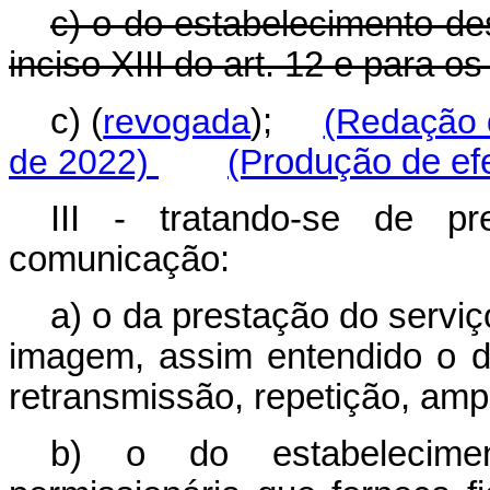
c) o do estabelecimento des
inciso XIII do art. 12 e para os
c) (
revogada
);
(Redação 
de 2022)
(P
rodução de efe
III - tratando-se de p
comunicação:
a) o da prestação do servi
imagem, assim entendido o d
retransmissão, repetição, amp
b) o do estabelecime