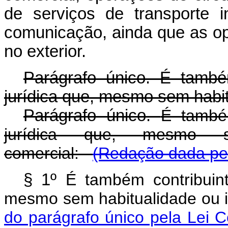
de serviços de transporte i
comunicação, ainda que as op
no exterior.
Parágrafo único. É també
jurídica que, mesmo sem habit
Parágrafo único.
É também
jurídica que, mesmo s
comercial:
(Redação dada pel
§ 1º
É também contribuinte
mesmo sem habitualidade ou
do parágrafo único pela Lei 