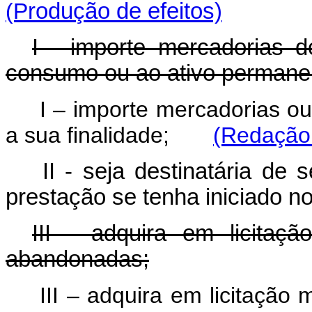
(P
rodução de efeitos)
I - importe mercadorias d
consumo ou ao ativo permanen
I – importe mercadorias ou
a sua finalidade;
(Redação 
II - seja destinatária de 
prestação se tenha iniciado no
III - adquira em licitaç
abandonadas;
III – adquira em licitação