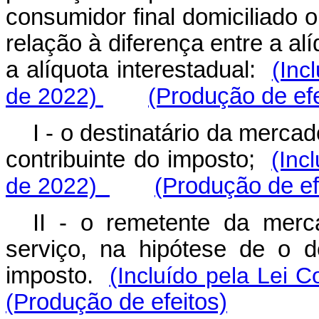
consumidor final domiciliado 
relação à diferença entre a al
a alíquota interestadual:
(Inc
de 2022)
(P
rodução de efe
I - o destinatário da merca
contribuinte do imposto;
(Inc
de 2022)
(P
rodução de ef
II - o remetente da mer
serviço, na hipótese de o de
imposto.
(Incluído pela Lei
(P
rodução de efeitos)