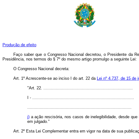
Produção de efeito
Faço saber que o Congresso Nacional decretou, o Presidente da Rep
Presidência, nos termos do § 7º do mesmo artigo promulgo a seguinte Lei:
O
Congresso Nacional
decreta
:
Art
. 1º Acrescente-se ao inciso I do art. 22 da
Lei nº 4.737, de 15 de j
"Art. 22. ........................................................................
I - ..................................................................................
....................................................................................
j)
a ação rescisória, nos casos de inelegibilidade, desde que i
em julgado."
Art
. 2º Esta Lei Complementar entra em vigor na data de sua publicaçã