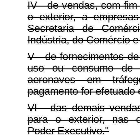
IV - de vendas, com fim
o exterior, a empresas
Secretaria de Comérci
Indústria, do Comércio e
V - de fornecimentos de
uso ou consumo de 
aeronaves em tráfeg
pagamento for efetuado
VI - das demais venda
para o exterior, nas 
Poder Executivo."