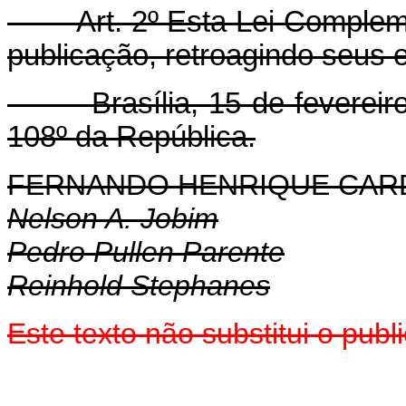
Art. 2º Esta Lei Complem
publicação, retroagindo seus e
Brasília, 15 de fevereiro 
108º da República.
FERNANDO HENRIQUE CA
Nelson A. Jobim
Pedro Pullen Parente
Reinhold Stephanes
Este texto não substitui o pu