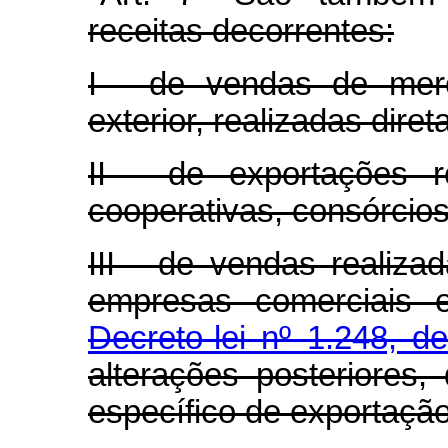
receitas decorrentes:
I - de vendas de merc
exterior, realizadas dire
II - de exportações r
cooperativas, consórcio
III - de vendas realiza
empresas comerciais e
Decreto-lei nº 1.248, 
alterações posteriores
específico de exportação