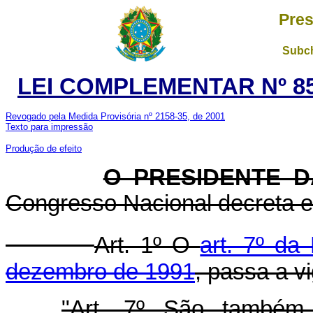
Pres
Subch
LEI COMPLEMENTAR Nº 85
Revogado pela Medida Provisória nº 2158-35, de 2001
Texto para impressão
Produção de efeito
O PRESIDENTE D
Congresso Nacional decreta e 
Art. 1º O
art. 7º da
dezembro de 1991
, passa a v
"Art. 7º São também 