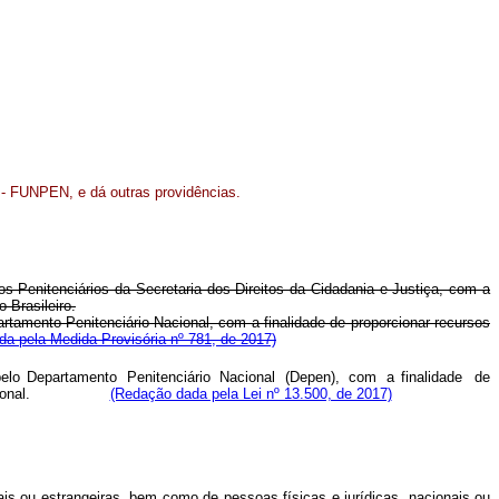
 - FUNPEN, e dá outras providências.
os Penitenciários da Secretaria dos Direitos da Cidadania e Justiça, com a
 Brasileiro.
artamento Penitenciário Nacional, com a finalidade de proporcionar recursos
a pela Medida Provisória nº 781, de 2017)
pelo
Departamento
Penitenciário
Nacional
(Depen),
com
a
finalidad
e
d
e
onal.
(Redação dada pela Lei nº 13.500, de 2017)
ais ou estrangeiras, bem como de pessoas físicas e jurídicas, nacionais ou