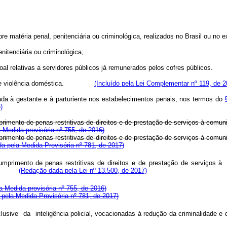
;
re matéria penal, penitenciária ou criminológica, realizados no Brasil ou no ex
nitenciária ou criminológica;
al relativas a servidores públicos já remunerados pelos cofres públicos.
imas de violência doméstica.
(Incluído pela Lei Complementar nº 119, de 2
da à gestante e à parturiente nos estabelecimentos penais, nos termos do
)
primento de penas restritivas de direitos e de prestação de serviços à comu
a Medida provisória nº 755, de 2016)
primento de penas restritivas de direitos e de prestação de serviços à comu
a pela Medida Provisória nº 781, de 2017)
umprimento
de
penas restritivas
de
direitos
e
de
prestação
de
serviços à
(Redação dada pela Lei nº 13.500, de 2017)
la Medida provisória nº 755, de 2016)
pela Medida Provisória nº 781, de 2017)
clusive
da
inteligência
policial
,
vocacionada
s
à
reduçã
o
d
a
criminalidad
e
e 