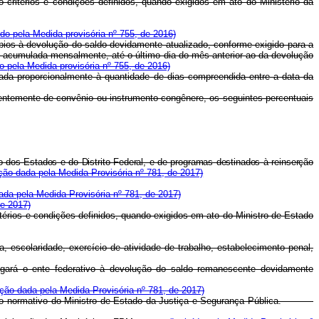
o critérios e condições definidos, quando exigidos em ato do Ministério da
ído pela Medida provisória nº 755, de 2016)
ípios à devolução do saldo devidamente atualizado, conforme exigido para a
, acumulada mensalmente, até o último dia do mês anterior ao da devolução
do pela Medida provisória nº 755, de 2016)
ulada proporcionalmente à quantidade de dias compreendida entre a data da
ndentemente de convênio ou instrumento congênere, os seguintes percentuais
o dos Estados e do Distrito Federal, e de programas destinados à reinserção
ão dada pela Medida Provisória nº 781, de 2017)
da pela Medida Provisória nº 781, de 2017)
de 2017)
itérios e condições definidos, quando exigidos em ato do Ministro de Estado
a, escolaridade, exercício de atividade de trabalho, estabelecimento penal,
rigará o ente federativo à devolução do saldo remanescente devidamente
ção dada pela Medida Provisória nº 781, de 2017)
 em ato normativo do Ministro de Estado da Justiça e Segurança Pública.