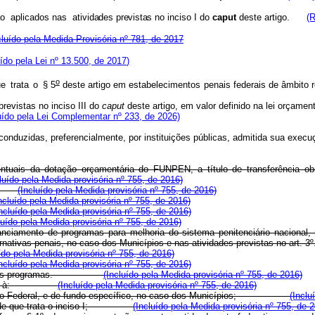
ão
aplicados
na
s
atividades
prevista
s
n
o
in
c
iso I do
caput
deste artigo.
(R
cluído pela Medida Provisória nº 781, de 2017
uído pela Lei nº 13.500, de 2017)
o
u
e
trat
a
o
§
5
deste
artigo
em
estabelecimentos
penais
federais
de âmbito r
revistas no inciso III do
caput
deste artigo, em valor definido na lei orçame
uído pela Lei Complementar nº 233, de 2026)
 conduzidas, preferencialmente, por instituições públicas, admitida sua exe
ntuais da dotação orçamentária do FUNPEN, a título de transferência obr
cluído pela Medida provisória nº 755, de 2016)
nto;
(Incluído pela Medida provisória nº 755, de 2016)
ncluído pela Medida provisória nº 755, de 2016)
Incluído pela Medida provisória nº 755, de 2016)
luído pela Medida provisória nº 755, de 2016)
anciamento de programas para melhoria do sistema penitenciário nacional,
rnativas penais, no caso dos Municípios e nas atividades previstas no art. 3
º
ído pela Medida provisória nº 755, de 2016)
Incluído pela Medida provisória nº 755, de 2016)
rativos nos programas.
(Incluído pela Medida provisória nº 755, de 2016)
ionada à:
(Incluído pela Medida provisória nº 755, de 2016)
 Distrito Federal, e de fundo específico, no caso dos Municípios;
(Inclu
fundo de que trata o inciso I;
(Incluído pela Medida provisória nº 755, de 