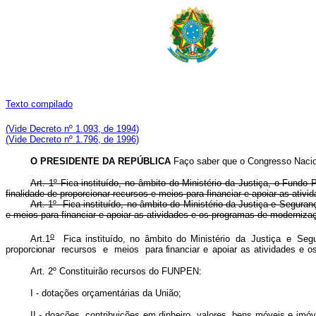
Texto compilado
(Vide Decreto nº 1.093, de 1994)
(Vide Decreto nº 1.796, de 1996)
O PRESIDENTE DA REPÚBLICA
Faço saber que o Congresso Nacion
Art. 1º Fica instituído, no âmbito do Ministério da Justiça, o Fund
finalidade de proporcionar recursos e meios para financiar e apoiar as ati
Art. 1º Fica instituído, no âmbito do Ministério da Justiça e Segura
e meios para financiar e apoiar as atividades e os programas de mode
o
Art.1
Fica instituído, no âmbito do Ministério
da
Justiça
e
Seg
proporciona
r
recurso
s
e
meio
s
para financia
r
e
apoia
r
a
s
atividade
s
e
o
Art. 2º Constituirão recursos do FUNPEN:
I - dotações orçamentárias da União;
II - doações, contribuições em dinheiro, valores, bens móveis e imó