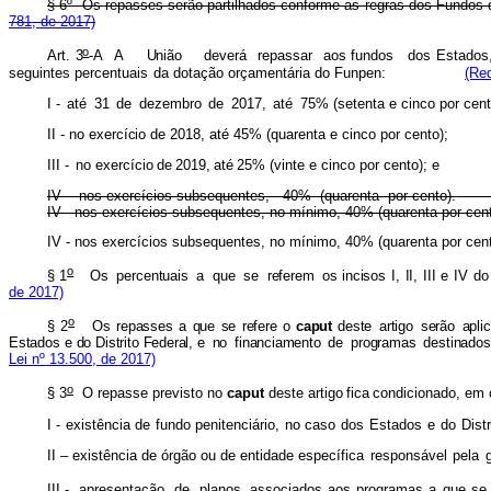
§ 6º Os repasses serão partilhados conforme as regras dos Fundo
781, de 2017)
o
Art
.
3
-
A
A
Uniã
o
dever
á
repassa
r
aos
fundos
dos Estados
seguintes
percentuais
da
dotação orçamentária do Funpen:
(Re
I -
até
31
de
dezembro
de
2017,
até
75% (setenta e cinco por cent
II -
n
o
exercíci
o
d
e
2018
,
at
é
45%
(quarenta e cinco por cento);
III -
no
exercício
de
2019,
até
25%
(vinte e cinco por cento); e
IV - nos exercícios subsequentes,
40% (quarenta por cento).
IV - nos exercícios subsequentes, no mínimo, 40% (quarenta por c
IV - nos exercícios subsequentes, no mínimo, 40% (quarenta por
o
§
1
O
s
percentuai
s
a
qu
e
s
e
refere
m
os
inciso
s
I
,
II
,
II
I
e
I
V
d
o
de 2017)
o
§
2
O
s
repasse
s a
qu
e
s
e
refere
o
capu
t
dest
e
artig
o
serã
o
ap
li
Estad
o
s
e
d
o
Dist
r
it
o
Federal,
e
n
o
financiament
o
d
e
programa
s
de
s
tinado
s
Lei nº 13.500, de 2017)
o
§ 3
O repasse previsto no
caput
deste artigo
fica
condicionado, em c
I -
existência
de
fundo
penitenciário,
no
cas
o
do
s
Estado
s
e
d
o
Distr
II – existência de órgão ou de entidade específica
responsável
pela
III -
apresentação
de
planos
associados aos
programas
a
que
se