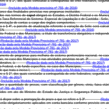
fere o § 1
º
, dos quais constarão a contrapartida do ente federativo, segund
2016)
dos; e
(Incluído pela Medida provisória nº 755, de 2016)
 o alcance das finalidades previstas nos programas instituídos.
(Inclu
ridos nos termos do
caput
obrigará os Estados, o Distrito Federal e os Munic
 Taxa Referencial do Sistema Especial de Liquidação e de Custódia - Selic
zação e prestação de contas a cargo dos órgãos competentes.
(Incluí
a o § 4
º
, a parcela de atualização referente à variação da Selic será calc
édito no FUNPEN.
(Incluído pela Medida provisória nº 755, de 2016)
ito Federal e dos Municípios, a título de transferência obrigatória e indepe
ovisória nº 781, de 2017)
;
(Redação dada pela Medida Provisória nº 781, de 2017)
ção dada pela Medida Provisória nº 781, de 2017)
ão dada pela Medida Provisória nº 781, de 2017)
o dada pela Medida Provisória nº 781, de 2017)
amento de programas para melhoria do sistema penitenciário nacional, no cas
is, no caso dos Municípios e nas atividades previstas no art. 3º.
(Redaç
e federativo, à:
(Redação dada pela Medida Provisória nº 781, de 2017)
strito Federal, e de fundo específico, no caso dos Municípios;
(Redação da
ndo de que trata o inciso I;
(Redação dada pela Medida Provisória nº 781, 
e o § 1º, dos quais constarão a contrapartida do ente federativo, segundo cr
nº 781, de 2017)
e
(Incluído pela Medida Provisória nº 781, de 2017)
re a quantidade de presos, com classificação por gênero, etnia, faixa etári
 nº 781, de 2017)
inidos em ato do Ministro de Estado da Justiça e Segurança Pública, ob
oderá dispor sobre a prorrogação do prazo a que se refere o § 3º.
(Reda
os, serão obrigatoriamente aplicados em conta bancária conforme previsto