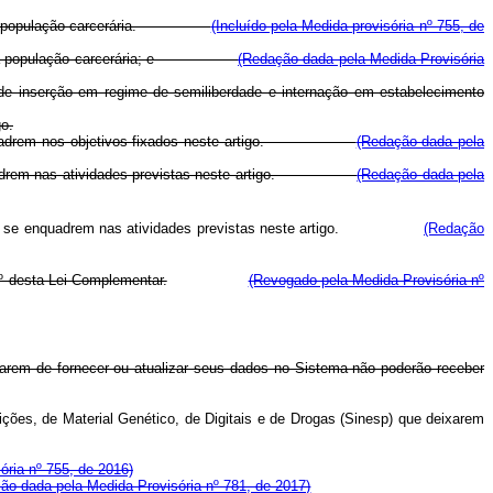
idade e da população carcerária.
(Incluído pela Medida provisória nº 755, de
lidade e da população carcerária; e
(Redação dada pela Medida Provisória
de inserção em regime de semiliberdade e internação em estabelecimento
o.
se enquadrem nos objetivos fixados neste artigo.
(Redação dada pela
 enquadrem nas atividades previstas neste artigo.
(Redação dada pela
e
se enquadrem nas atividades previstas neste artigo.
(Redação
2º desta Lei Complementar.
(Revogado pela Medida Provisória nº
arem de fornecer ou atualizar seus dados no Sistema não poderão receber
ções, de Material Genético, de Digitais e de Drogas (Sinesp) que deixarem
ória nº 755, de 2016)
ão dada pela Medida Provisória nº 781, de 2017)