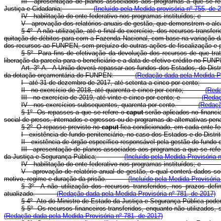
III - apresentação de planos associados aos programas a que se re
Justiça e Cidadania;
(Incluído pela Medida provisória nº 755, de 
IV - habilitação do ente federativo nos programas instituí
V - aprovação dos relatórios anuais de gestão, que demonstrem
§ 4
º
A não utilização, até o final do exercício, dos recursos transfe
quitação de débitos para com a Fazenda Nacional, com base na variação da
dos recursos ao FUNPEN, sem prejuízo de outras ações de fiscali
§ 5
º
Para fins de efetivação da devolução dos recursos de que trat
liberação da parcela para o beneficiário e a data de efetivo cr
Art. 3º-A. A União deverá repassar aos fundos dos Estados, do Distr
da dotação orçamentária do FUNPEN:
(Redação dada pela Medida Pr
I - até 31 de dezembro de 2017, até setenta a cinco por cento
II - no exercício de 2018, até quarenta e cinco por cento;
(Reda
III - no exercício de 2019, até vinte e cinco por cento; e
(Redaç
IV - nos exercícios subsequentes, quarenta por cento.
(Redaçã
§ 1º Os repasses a que se refere o
caput
serão aplicados no financi
social de presos, internados e egressos ou de programas de alternativas pena
§ 2º O repasse previsto no
caput
fica condicionado, em cada ent
I - existência de fundo penitenciário, no caso dos Estados e do Di
II - existência de órgão específico responsável pela gestão do fu
III - apresentação de planos associados aos programas a que se refer
da Justiça e Segurança Pública;
(Incluído pela Medida Provisória 
IV - habilitação do ente federativo nos programas instituídos; 
V - aprovação de relatório anual de gestão, o qual conterá dados sob
motivo, regime e duração da prisão.
(Incluído pela Medida Provisória
§ 3º A não utilização dos recursos transferidos, nos prazos def
atualizado.
(Redação dada pela Medida Provisória nº 781, de 2017)
§ 4º Ato do Ministro de Estado da Justiça e Segurança Pública p
§ 5º Os recursos financeiros transferidos, enquanto não utilizad
(Redação dada pela Medida Provisória nº 781, de 2017)