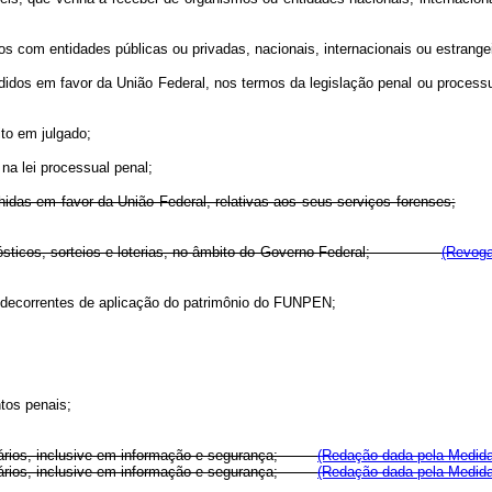
os com entidades públicas ou privadas, nacionais, internacionais ou estrange
didos em favor da União Federal, nos termos da legislação penal ou processu
to em julgado;
na lei processual penal;
lhidas em favor da União Federal, relativas aos seus serviços forenses;
rognósticos, sorteios e loterias, no âmbito do Governo Federal;
(Revoga
 decorrentes de aplicação do patrimônio do FUNPEN;
tos penais;
enciários, inclusive em informação e segurança;
(Redação dada pela Medida 
enciários, inclusive em informação e segurança;
(Redação dada pela Medida 