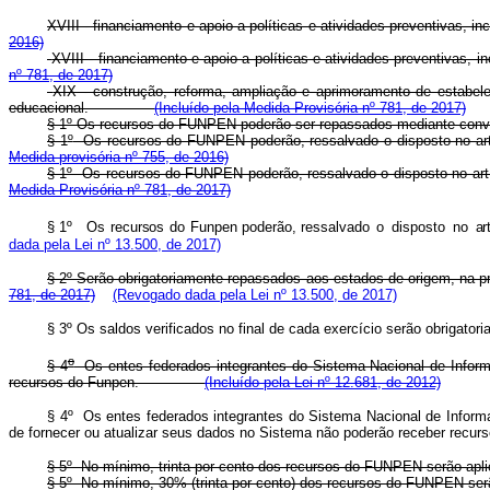
XVIII - financiamento e apoio a políticas e atividades preventiva
2016)
XVIII - financiamento e apoio a políticas e atividades preventiv
nº 781, de 2017)
XIX - construção, reforma, ampliação e aprimoramento de estabe
educacional.
(Incluído pela Medida Provisória nº 781, de 2017)
§ 1º Os recursos do FUNPEN poderão ser repassados mediante convêni
§ 1
º
Os recursos do FUNPEN poderão, ressalvado o disposto no art
Medida provisória nº 755, de 2016)
§ 1º Os recursos do FUNPEN poderão, ressalvado o disposto no art
Medida Provisória nº 781, de 2017)
§ 1º
O
s
recurso
s
d
o
Funpe
n
poderão, ressalvad
o
o
dispost
o
n
o
ar
dada pela Lei nº 13.500, de 2017)
§ 2º Serão obrigatoriamente repassados aos estados de origem, na pro
781, de 2017)
(Revogado dada pela Lei nº 13.500, de 2017)
§ 3º Os saldos verificados no final de cada exercício serão obrigato
o
§ 4
Os entes federados integrantes do Sistema Nacional de Inform
recursos do Funpen.
(Incluído pela Lei nº 12.681, de 2012)
§ 4º Os entes federados integrantes do Sistema Nacional de Informa
de fornecer ou atualizar seus dados no Sistema não poderão receber rec
§ 5º No mínimo, trinta por cento dos recursos do FUNPEN serão apli
§ 5º No mínimo, 30% (trinta por cento) dos recursos do FUNPEN se