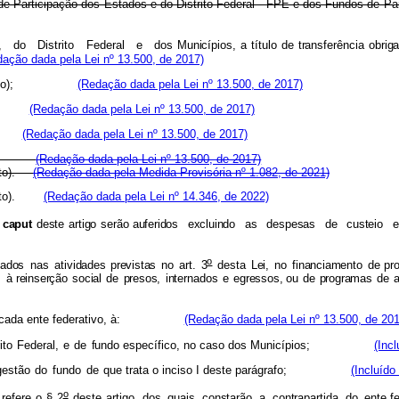
s de Participação dos Estados e do Distrito Federal - FPE e dos Fundos
,
do
Distrito
Federal
e
dos
Municípios
,
a
títul
o
d
e
transferênci
a
obriga
dação dada pela Lei nº 13.500, de 2017)
o);
(Redação dada pela Lei nº 13.500, de 2017)
(Redação dada pela Lei nº 13.500, de 2017)
(Redação dada pela Lei nº 13.500, de 2017)
(Redação dada pela Lei nº 13.500, de 2017)
ento).
(Redação dada pela Medida Provisória nº 1.082, de 2021)
 cento).
(Redação dada pela Lei nº 14.346, de 2022)
capu
t
dest
e
artig
o
serão
auferido
s
excluind
o
a
s
de
s
pesa
s
d
e
custei
o
e
o
cado
s
na
s
atividades
prevista
s
n
o
art
.
3
de
s
t
a
Lei
,
n
o
financiament
o
de
pr
à
reinserçã
o
socia
l
d
e
presos
,
internado
s
e
egressos, o
u
d
e
programa
s
d
e
a
ada ente federativo, à:
(Redação dada pela Lei nº 13.500, de 201
it
o
Federal
,
e
d
e
fundo
específico, no caso dos Municípios;
(Inc
gestão
do
fundo
de
que trata o inciso I deste parágrafo;
(Incluído
o
refere
o
§ 2
deste
artigo,
do
s
quai
s
constarã
o
a
contrapartid
a
d
o
ente
f