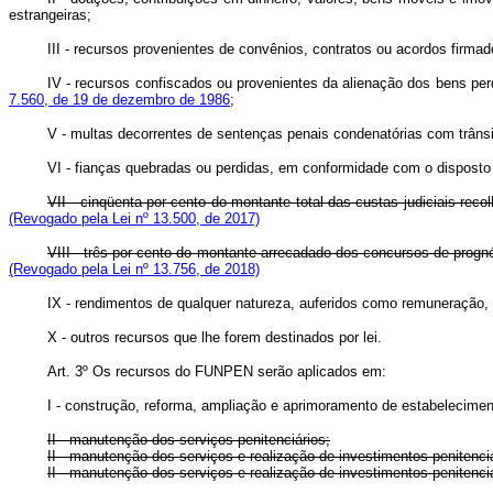
estrangeiras;
III - recursos provenientes de convênios, contratos ou acordos firmad
IV - recursos confiscados ou provenientes da alienação dos bens per
7.560, de 19 de dezembro de 1986
;
V - multas decorrentes de sentenças penais condenatórias com trânsi
VI - fianças quebradas ou perdidas, em conformidade com o disposto 
VII - cinqüenta por cento do montante total das custas judiciais reco
(Revogado pela Lei nº 13.500, de 2017)
VIII - três por cento do montante arrecadado dos concursos de p
(Revogado pela Lei nº 13.756, de 2018)
IX - rendimentos de qualquer natureza, auferidos como remuneração,
X - outros recursos que lhe forem destinados por lei.
Art. 3º Os recursos do FUNPEN serão aplicados em:
I - construção, reforma, ampliação e aprimoramento de estabelecimen
II - manutenção dos serviços penitenciários;
II - manutenção dos serviços e realização de investimentos penit
II - manutenção dos serviços e realização de investimentos penit