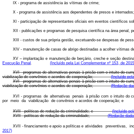
IX - programa de assistência às vítimas de crime;
X - programa de assistência aos dependentes de presos e internados
XI - participação de representantes oficiais em eventos científicos sob
XII - publicações e programas de pesquisa científica na área penal, pe
XIII - custos de sua própria gestão, excetuando-se despesas de pesso
XIV - manutenção de casas de abrigo destinadas a acolher vít
XV – implantação e manutenção de berçário, creche e seção destina
Execução Penal
.
(Incluído pela Lei Complementar nº 153, de 2015
XVI - programas de alternativas penais à prisão com o intuito do cum
viabilização de convênios e acordos de cooperação;
(Incluído pel
XVI - programas de alternativas penais à prisão com o intuito do cum
viabilização de convênios e acordos de cooperação;
(Redação dad
XVI - programas
de
alternativas
penais
à prisão
com
o
intuito
do
c
po
r
mei
o
d
a
viabilizaçã
o
de
convênios e acordos de cooperação; e
XVII - políticas de redução da criminalidade; e
(Incluído pe
XVII - políticas de redução da criminalidade;
(Redação dada 
XVII -
financiament
o
e
apoi
o
a
política
s
e atividades
preventivas,
in
2017)