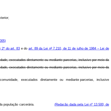
terior;
005)
§ 2º do art. 83
e do
art. 89 da Lei n
º
7.210, de 11 de julho de 1984 – Lei de
nidade, executados diretamente ou mediante parcerias, inclusive por meio da
nidade, executados diretamente ou mediante parcerias, inclusive por meio da
comunidade,
executados
diretamente
ou
mediante
parcerias
,
inclusiv
e
da população carcerária.
(Redação dada pela Lei nº 13.500, de