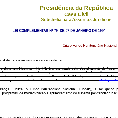
Presidência da República
Casa Civil
Subchefia para Assuntos Jurídicos
LEI COMPLEMENTAR Nº 79, DE 07 DE JANEIRO DE 1994
Cria o Fundo Penitenciário Nacional
al decreta e eu sanciono a seguinte Lei:
o Penitenciário Nacional - FUNPEN, a ser gerido pelo Departamento de Assunt
vidades e programas de modernização e aprimoramento do Sistema Penitenciário
nça Pública, o Fundo Penitenciário Nacional - FUNPEN, a ser gerido pelo Dep
rnização e aprimoramento do sistema penitenciário nacional.
(Redação dad
urança
Pública,
o
Fundo
Penitenciári
o
Naciona
l
(Funpen)
,
a
se
r
gerid
o
s
programa
s
de
modernização e aprimoramento do sistema penitenciário naci
veis, que venha a receber de organismos ou entidades nacionais, internacion