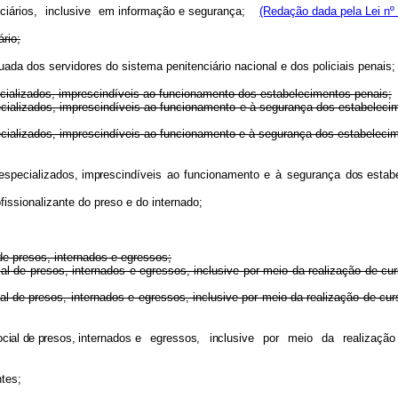
ciários,
inclusive
em informação e segurança;
(Redação dada pela Lei nº
rio;
uada dos servidores do sistema penitenciário nacional e dos policiais penai
cializados, imprescindíveis ao funcionamento dos estabelecimentos penais;
s especializados, imprescindíveis ao funcionamento e à segurança dos 
s especializados, imprescindíveis ao funcionamento e à segurança dos 
especializados,
imprescindívei
s
a
o
funcionament
o
e
à
seguranç
a
dos
estab
issionalizante do preso e do internado;
de presos, internados e egressos;
social de presos, internados e egressos, inclusive por meio da realizaç
social de presos, internados e egressos, inclusive por meio da realizaç
ocia
l
d
e
presos
,
internados
e
egressos
,
inclusiv
e
po
r
mei
o
d
a
realizaçã
o
ntes;