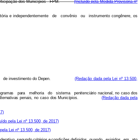
 de Participação dos Municípios - FPM.
(Incluído pela Medida Provisória nº
tóri
a
e independentemente
de
convênio
ou
instrumento congênere,
os
de investiment
o
d
o
Depen.
(Redação dada pela Lei nº 13.500,
ograma
s
par
a
melhori
a
d
o
sistem
a
penitenciário
nacional
,
n
o
cas
o
do
s
lternativa
s
pen
a
is
,
n
o
cas
o
dos Municípios.
(Redação dada pela
7)
luído pela Lei nº 13.500, de 2017)
 pela Lei nº 13.500, de 2017)
ederativo,
segundo
critérios
e
condições
definidos, quando
exigidos
em
ato