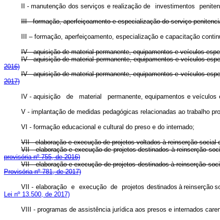
II - manutenção
dos
serviços
e
realização de
investimentos
peniten
III - formação, aperfeiçoamento e especialização do serviço penitenciá
III – formação, aperfeiçoamento, especialização e capacitação contin
IV - aquisição de material permanente, equipamentos e veículos espe
IV - aquisição de material permanente, equipamentos e veículo
2016)
IV - aquisição de material permanente, equipamentos e veículo
2017)
IV - aquisição
de
material
permanente, equipamentos
e
veículos
V - implantação de medidas pedagógicas relacionadas ao trabalho prof
VI - formação educacional e cultural do preso e do internado;
VII - elaboração e execução de projetos voltados à reinserção social 
VII - elaboração e execução de projetos destinados à reinserção 
provisória nº 755, de 2016)
VII - elaboração e execução de projetos destinados à reinserção 
Provisória nº 781, de 2017)
VII - elaboração
e
execução
de
projetos
destinado
s
à
reinserçã
o
s
Lei nº 13.500, de 2017)
VIII - programas de assistência jurídica aos presos e internados care