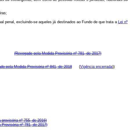
iras;
al penal, excluindo-se aqueles já destinados ao Fundo de que trata a
Lei nº
(Revogado pela Medida Provisória nº 781, de 2017)
do pela Medida Provisória nº 841, de 2018
(
Vigência encerrada
))
provisória nº 755, de 2016)
Provisória nº 781, de 2017)