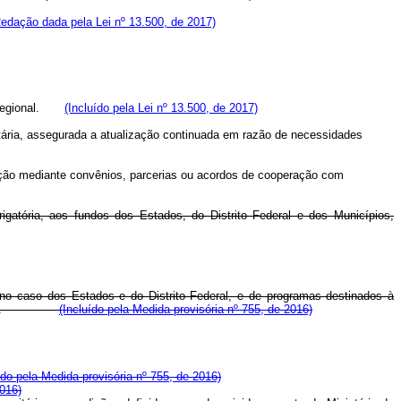
edação dada pela Lei nº 13.500, de 2017)
egional.
(Incluído pela Lei nº 13.500, de 2017)
ntária, assegurada a atualização continuada em razão de necessidades
cução mediante convênios, parcerias ou acordos de cooperação com
igatória, aos fundos dos Estados, do Distrito Federal e dos Municípios,
 no caso dos Estados e do Distrito Federal, e de programas destinados à
.
(Incluído pela Medida provisória nº 755, de 2016)
ído pela Medida provisória nº 755, de 2016)
2016)