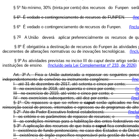
§ 5º No
mínimo,
30%
(trinta
por
cento)
dos recursos
do
Funpen
ser
§ 6
º
É vedado o contingenciamento de recursos do FUNPEN.
(In
§ 6º É
vedad
o o
contingenciament
o
de
recursos do Funpen.
(Incl
o
§ 7
A União
deverá
aplicar
preferencialment
e
o
s
recurso
s
d
e
q
§ 8º É obrigatória a destinação de recursos do Funpen às atividades p
decorrentes de alterações normativas ou de inovações tecnológicas.
(Incl
§ 9º As atividades previstas no inciso III do
caput
deste artigo serão
instituições de ensino.
(Incluído pela Lei Complementar nº 233, de 2026)
Art. 3º-A. Fica a União autorizada a repassar os seguintes perce
independentemente de convênio ou instrumento congênere:
(In
I - até 31 de dezembro de 2017, até setenta e cinco por ce
II - no exercício de 2018, até quarenta e cinco por cento;
(I
III - no exercício de 2019, até vinte e cinco por cento; e
(
IV - nos exercícios subsequentes, até dez por cento.
(Inc
§ 1
º
Os repasses a que se refere o
caput
serão aplicados no fin
reinserção social de presos, internados e egressos ou de programas de alte
§ 2
º
Ato do Poder Executivo federal estabelecerá:
(Inclu
I - os critério e os parâmetros de repasse de recursos; e
(
II - as condições mínimas para a habilitação dos entes fede
§ 3
º
A aplicação dos recursos de que trata o
caput
fica condic
I - existência de fundo penitenciário, no caso dos Estados e do
II - existência de órgão específico responsável pela gestão do 