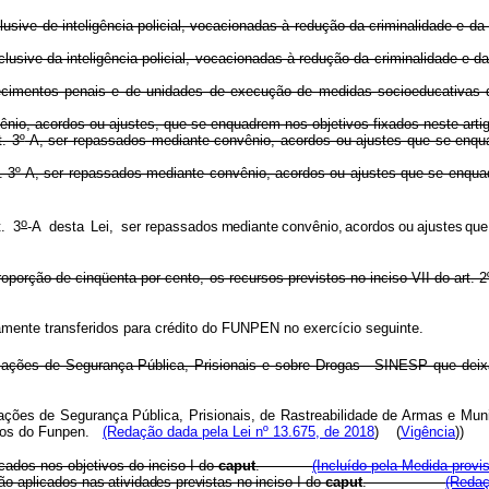
s, inclusive de inteligência policial, vocacionadas à redução da criminal
as, inclusive da inteligência policial, vocacionadas à redução da crimina
lecimentos penais e de unidades de execução de medidas socioeducativas 
o, acordos ou ajustes, que se enquadrem nos objetivos fixados neste artig
. 3
º
-A, ser repassados mediante convênio, acordos ou ajustes que 
. 3
º
-A, ser repassados mediante convênio, acordos ou ajustes que se
o
t
.
3
-
A
dest
a
Lei
,
ser repassado
s
mediant
e
convênio
,
acordo
s
o
u
ajuste
s
qu
porção de cinqüenta por cento, os recursos previstos no inciso VII do art. 
riamente transferidos para crédito do FUNPEN no exercício seguinte.
ações de Segurança Pública, Prisionais e sobre Drogas - SINESP que deix
ções de Segurança Pública, Prisionais, de Rastreabilidade de Armas e Muni
ursos do Funpen.
(Redação dada pela Lei nº 13.675, de 2018
) (
Vigência
))
cados nos objetivos do inciso I do
caput
.
(Incluído pela Medida provis
rão aplicados
nas atividades previstas no
inciso I do
caput
.
(Redaç