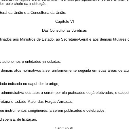
os pelo chefe da instituição.
eral da União e a Consultoria da União.
Capítulo VI
Das Consultorias Jurídicas
rdinados aos Ministros de Estado, ao Secretário-Geral e aos demais titulare
os autônomos e entidades vinculadas;
 e dos demais atos normativos a ser uniformemente seguida em suas áreas de
dade indicada no caput deste artigo;
e administrativa dos atos a serem por ela praticados ou já efetivados, e daqu
cretaria e Estado-Maior das Forças Armadas:
os ou instrumentos congêneres, a serem publicados e celebrados;
dispensa, de licitação.
Capítulo VII