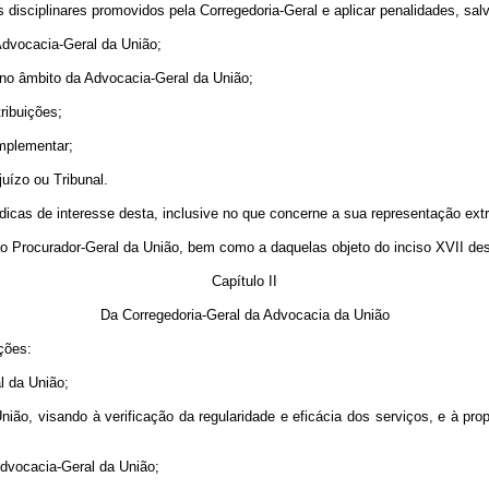
s disciplinares promovidos pela Corregedoria-Geral e aplicar penalidades, sa
Advocacia-Geral da União;
 no âmbito da Advocacia-Geral da União;
tribuições;
omplementar;
uízo ou Tribunal.
icas de interesse desta, inclusive no que concerne a sua representação extra
 ao Procurador-Geral da União, bem como a daquelas objeto do inciso XVII dest
Capítulo II
Da Corregedoria-Geral da Advocacia da União
ções:
l da União;
 União, visando à verificação da regularidade e eficácia dos serviços, e à 
Advocacia-Geral da União;