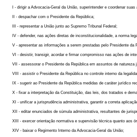
I - dirigir a Advocacia-Geral da União, superintender e coordenar suas 
II - despachar com o Presidente da República;
III - representar a União junto ao Supremo Tribunal Federal;
IV - defender, nas ações diretas de inconstitucionalidade, a norma le
V - apresentar as informações a serem prestadas pelo Presidente da 
VI - desistir, transigir, acordar e firmar compromisso nas ações 
VII - assessorar o Presidente da República em assuntos de natureza j
VIII - assistir o Presidente da República no controle interno da legali
IX - sugerir ao Presidente da República medidas de caráter jurídico re
X - fixar a interpretação da Constituição, das leis, dos tratados e d
XI - unificar a jurisprudência administrativa, garantir a correta aplica
XII - editar enunciados de súmula administrativa, resultantes de 
XIII - exercer orientação normativa e supervisão técnica quanto aos ó
XIV - baixar o Regimento Interno da Advocacia-Geral da União;