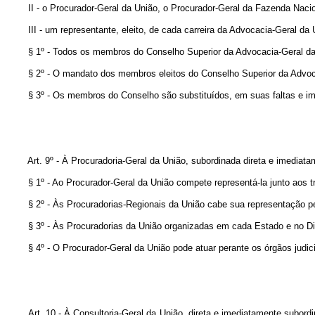
II - o Procurador-Geral da União, o Procurador-Geral da Fazenda Naci
III - um representante, eleito, de cada carreira da Advocacia-Geral da 
§ 1º - Todos os membros do Conselho Superior da Advocacia-Geral da 
§ 2º - O mandato dos membros eleitos do Conselho Superior da Advoc
§ 3º - Os membros do Conselho são substituídos, em suas faltas e im
Art. 9º - À Procuradoria-Geral da União, subordinada direta e imediat
§ 1º - Ao Procurador-Geral da União compete representá-la junto aos tr
§ 2º - Às Procuradorias-Regionais da União cabe sua representação pe
§ 3º - Às Procuradorias da União organizadas em cada Estado e no Dis
§ 4º - O Procurador-Geral da União pode atuar perante os órgãos judic
Art. 10 - À Consultoria-Geral da União, direta e imediatamente subo