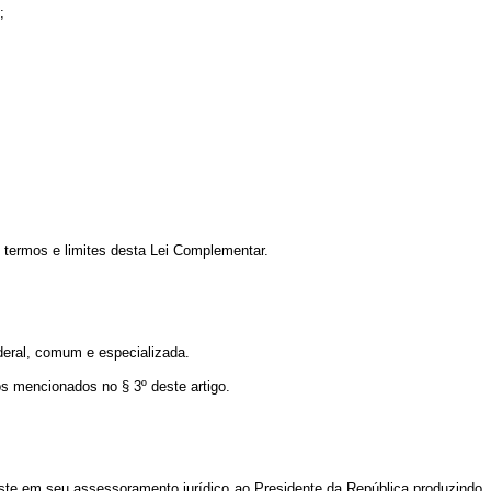
;
s termos e limites desta Lei Complementar.
ederal, comum e especializada.
os mencionados no § 3º deste artigo.
este em seu assessoramento jurídico ao Presidente da República produzindo