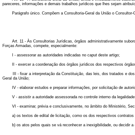
pareceres, informações e demais trabalhos jurídicos que lhes sejam atribuíd
Parágrafo único. Compõem a Consultoria-Geral da União o Consultor-G
Art. 11 - Às Consultorias Jurídicas, órgãos administrativamente subo
Forças Armadas, compete, especialmente:
I - assessorar as autoridades indicadas no caput deste artigo;
II - exercer a coordenação dos órgãos jurídicos dos respectivos órgã
III - fixar a interpretação da Constituição, das leis, dos tratados
Geral da União;
IV - elaborar estudos e preparar informações, por solicitação de autori
V - assistir a autoridade assessorada no controle interno da legalidad
VI - examinar, prévia e conclusivamente, no âmbito do Ministério, Se
a) os textos de edital de licitação, como os dos respectivos contrat
b) os atos pelos quais se vá reconhecer a inexigibilidade, ou decidir a 