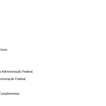
rizes;
da Administração Federal;
ministração Federal;
i Complementar;