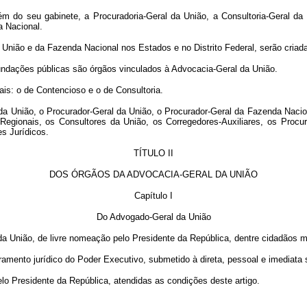
m do seu gabinete, a Procuradoria-Geral da União, a Consultoria-Geral da 
a Nacional.
 União e da Fazenda Nacional nos Estados e no Distrito Federal, serão criad
fundações públicas são órgãos vinculados à Advocacia-Geral da União.
ais: o de Contencioso e o de Consultoria.
a União, o Procurador-Geral da União, o Procurador-Geral da Fazenda Nacion
Regionais, os Consultores da União, os Corregedores-Auxiliares, os Procu
s Jurídicos.
TÍTULO II
DOS ÓRGÃOS DA ADVOCACIA-GERAL DA UNIÃO
Capítulo I
Do Advogado-Geral da União
a União, de livre nomeação pelo Presidente da República, dentre cidadãos maio
amento jurídico do Poder Executivo, submetido à direta, pessoal e imediata 
lo Presidente da República, atendidas as condições deste artigo.