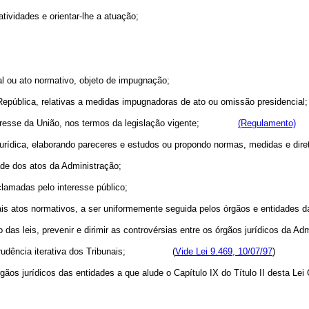
atividades e orientar-lhe a atuação;
gal ou ato normativo, objeto de impugnação;
República, relativas a medidas impugnadoras de ato ou omissão presidencial;
de interesse da União, nos termos da legislação vigente;
(Regulamento)
urídica, elaborando pareceres e estudos ou propondo normas, medidas e diret
dade dos atos da Administração;
clamadas pelo interesse público;
emais atos normativos, a ser uniformemente seguida pelos órgãos e entidades 
ção das leis, prevenir e dirimir as controvérsias entre os órgãos jurídicos da Ad
jurisprudência iterativa dos Tribunais; (
Vide Lei 9.469, 10/07/97
)
rgãos jurídicos das entidades a que alude o Capítulo IX do Título II desta Le