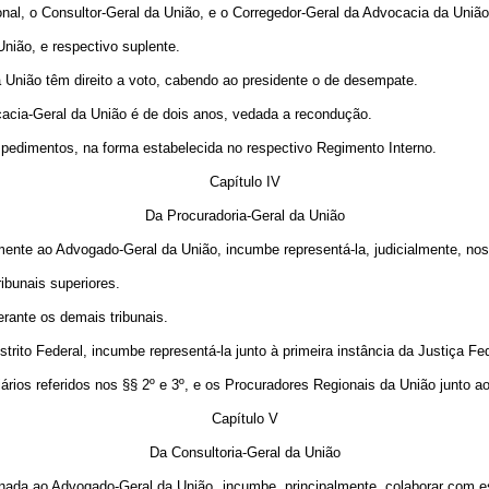
onal, o Consultor-Geral da União, e o Corregedor-Geral da Advocacia da União
União, e respectivo suplente.
União têm direito a voto, cabendo ao presidente o de desempate.
acia-Geral da União é de dois anos, vedada a recondução.
pedimentos, na forma estabelecida no respectivo Regimento Interno.
Capítulo IV
Da Procuradoria-Geral da União
amente ao Advogado-Geral da União, incumbe representá-la, judicialmente, no
ibunais superiores.
rante os demais tribunais.
trito Federal, incumbe representá-la junto à primeira instância da Justiça F
iários referidos nos §§ 2º e 3º, e os Procuradores Regionais da União junto a
Capítulo V
Da Consultoria-Geral da União
rdinada ao Advogado-Geral da União, incumbe, principalmente, colaborar com 