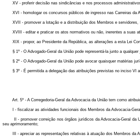
XV - proferir decisão nas sindicâncias e nos processos administrativo
XVI - homologar os concursos públicos de ingresso nas Carreiras da 
XVII - promover a lotação e a distribuição dos Membros e servidores,
XVIII - editar e praticar os atos normativos ou não, inerentes a suas a
XIX - propor, ao Presidente da República, as alterações a esta Lei C
§ 1º - O Advogado-Geral da União pode representá-la junto a qualquer j
§ 2º - O Advogado-Geral da União pode avocar quaisquer matérias juríd
§ 3º - É permitida a delegação das atribuições previstas no inciso VI
Art. 5º - A Corregedoria-Geral da Advocacia da União tem como atribui
I - fiscalizar as atividades funcionais dos Membros da Advocacia-Gera
II - promover correição nos órgãos jurídicos da Advocacia-Geral da
seu aprimoramento;
III - apreciar as representações relativas à atuação dos Membros da 