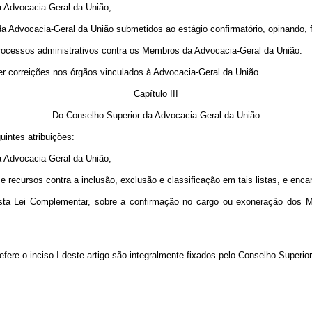
da Advocacia-Geral da União;
 da Advocacia-Geral da União submetidos ao estágio confirmatório, opinando
e processos administrativos contra os Membros da Advocacia-Geral da União.
ver correições nos órgãos vinculados à Advocacia-Geral da União.
Capítulo III
Do Conselho Superior da Advocacia-Geral da União
uintes atribuições:
da Advocacia-Geral da União;
 e recursos contra a inclusão, exclusão e classificação em tais listas, e en
V desta Lei Complementar, sobre a confirmação no cargo ou exoneração dos
refere o inciso I deste artigo são integralmente fixados pelo Conselho Superi