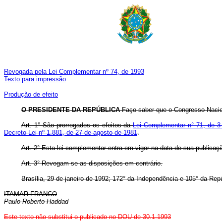
Revogada pela Lei Complementar nº 74, de 1993
Texto para impressão
Produção de efeito
O PRESIDENTE DA REPÚBLICA
Faço saber que o Congresso Nacion
Art. 1° São prorrogados os efeitos da
Lei Complementar n° 71, de 3
Decreto-Lei nº 1.881, de 27 de agosto de 1981
.
Art. 2° Esta lei complementar entra em vigor na data de sua publicação
Art. 3° Revogam-se as disposições em contrário.
Brasília, 29 de janeiro de 1992; 172° da Independência e 105° da Repú
ITAMAR FRANCO
Paulo Roberto Haddad
Este texto não substitui o publicado no DOU de 30.1.1993