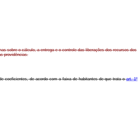
mas sobre o cálculo, a entrega e o controle das liberações dos recursos dos
as providências.
e coeficientes, de acordo com a faixa de habitantes de que trata o
art. 1º