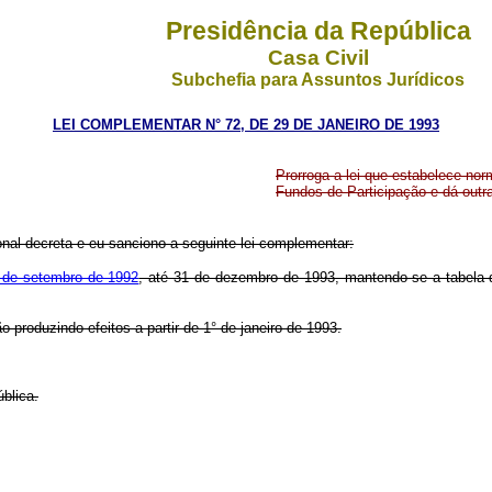
Presidência da República
Casa Civil
Subchefia para Assuntos Jurídicos
LEI COMPLEMENTAR N° 72, DE 29 DE JANEIRO DE 1993
Prorroga a lei que estabelece nor
Fundos de Participação e dá outr
al decreta e eu sanciono a seguinte lei complementar:
 de setembro de 1992
, até 31 de dezembro de 1993, mantendo-se a tabela d
 produzindo efeitos a partir de 1° de janeiro de 1993.
blica.