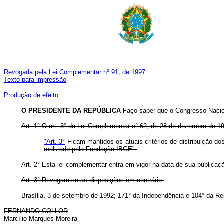
Revogada pela Lei Complementar nº 91, de 1997
Texto para impressão
Produção de efeito
O PRESIDENTE DA REPÚBLICA
Faço saber que o Congresso Nacion
Art. 1° O art. 3° da Lei Complementar n° 62, de 28 de dezembro de 1
"Art. 3°
Ficam mantidos os atuais critérios de distribuição d
realizado pela Fundação IBGE".
Art. 2° Esta lei complementar entra em vigor na data de sua publicaç
Art. 3° Revogam-se as disposições em contrário.
Brasília, 3 de setembro de 1992; 171° da Independência e 104° da Re
FERNANDO COLLOR
Marcílio Marques Moreira