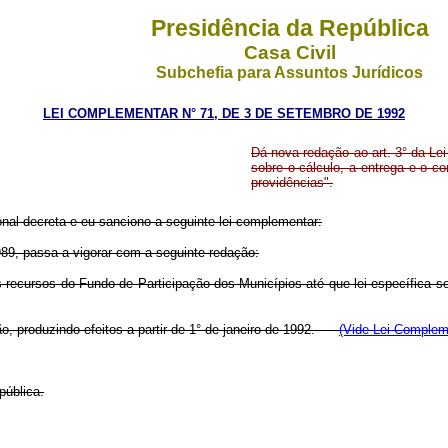
Presidência da República
Casa Civil
Subchefia para Assuntos Jurídicos
LEI COMPLEMENTAR N° 71, DE 3 DE SETEMBRO DE 1992
Dá nova redação ao art. 3° da L
sobre o cálculo, a entrega e o c
providências".
al decreta e eu sanciono a seguinte lei complementar:
989, passa a vigorar com a seguinte redação:
os recursos do Fundo de Participação dos Municípios até que lei específica 
ão, produzindo efeitos a partir de 1° de janeiro de 1992.
(Vide Lei Complem
pública.