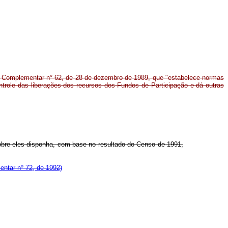
ei Complementar n° 62, de 28 de dezembro de 1989, que "estabelece normas
ontrole das liberações dos recursos dos Fundos de Participação e dá outras
sobre eles disponha, com base no resultado do Censo de 1991,
entar nº 72, de 1992)