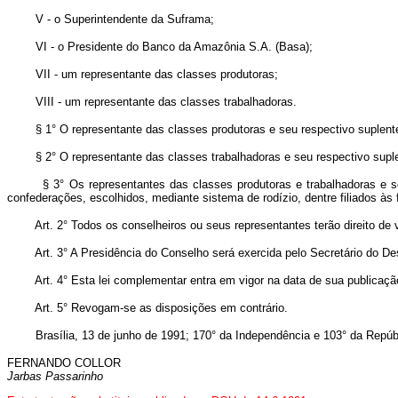
V - o Superintendente da Suframa;
VI - o Presidente do Banco da Amazônia S.A. (Basa);
VII - um representante das classes produtoras;
VIII - um representante das classes trabalhadoras.
§ 1° O representante das classes produtoras e seu respectivo suplente ser
§ 2° O representante das classes trabalhadoras e seu respectivo suplente
§ 3° Os representantes das classes produtoras e trabalhadoras e seus
confederações, escolhidos, mediante sistema de rodízio, dentre filiados à
Art. 2° Todos os conselheiros ou seus representantes terão direito de 
Art. 3° A Presidência do Conselho será exercida pelo Secretário do De
Art. 4° Esta lei complementar entra em vigor na data de sua publicaçã
Art. 5° Revogam-se as disposições em contrário.
Brasília, 13 de junho de 1991; 170° da Independência e 103° da Repúbl
FERNANDO COLLOR
Jarbas Passarinho