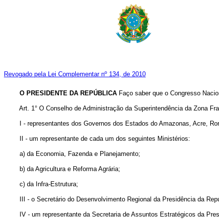
Revogado pela Lei Complementar nº 134, de 2010
O PRESIDENTE DA REPÚBLICA
Faço saber que o Congresso Nacion
Art. 1° O Conselho de Administração da Superintendência da Zona Franca
I - representantes dos Governos dos Estados do Amazonas, Acre, Rorai
II - um representante de cada um dos seguintes Ministérios:
a) da Economia, Fazenda e Planejamento;
b) da Agricultura e Reforma Agrária;
c) da Infra-Estrutura;
III - o Secretário do Desenvolvimento Regional da Presidência da Repú
IV - um representante da Secretaria de Assuntos Estratégicos da Presi