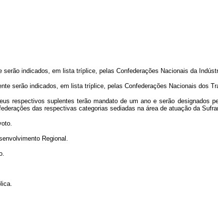
ão indicados, em lista tríplice, pelas Confederações Nacionais da Indústri
 serão indicados, em lista tríplice, pelas Confederações Nacionais dos Trab
 respectivos suplentes terão mandato de um ano e serão designados pelo 
s federações das respectivas categorias sediadas na área de atuação da Sufr
voto.
senvolvimento Regional.
o.
ica.