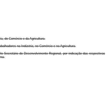
a, do Comércio e da Agricultura.
alhadores na Indústria, no Comércio e na Agricultura.
Secretário do Desenvolvimento Regional, por indicação das respectivas
ama.