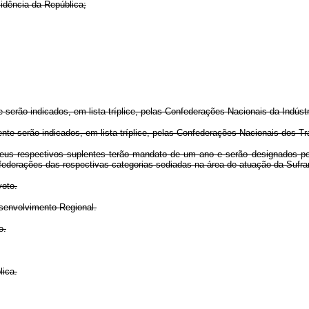
dência da República;
ão indicados, em lista tríplice, pelas Confederações Nacionais da Indústri
 serão indicados, em lista tríplice, pelas Confederações Nacionais dos Trab
 respectivos suplentes terão mandato de um ano e serão designados pelo 
s federações das respectivas categorias sediadas na área de atuação da Sufr
voto.
esenvolvimento Regional.
o.
ica.