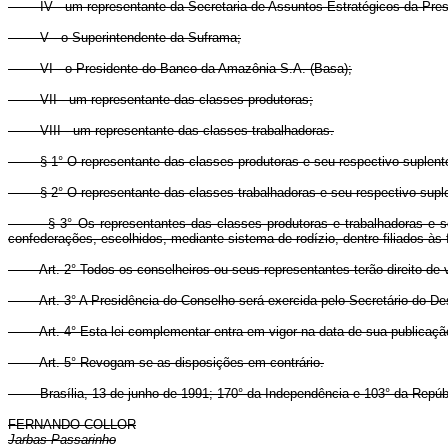
IV - um representante da Secretaria de Assuntos Estratégicos da Presi
V - o Superintendente da Suframa;
VI - o Presidente do Banco da Amazônia S.A. (Basa);
VII - um representante das classes produtoras;
VIII - um representante das classes trabalhadoras.
§ 1° O representante das classes produtoras e seu respectivo suplente ser
§ 2° O representante das classes trabalhadoras e seu respectivo suplente
§ 3° Os representantes das classes produtoras e trabalhadoras e seus
confederações, escolhidos, mediante sistema de rodízio, dentre filiados à
Art. 2° Todos os conselheiros ou seus representantes terão direito de 
Art. 3° A Presidência do Conselho será exercida pelo Secretário do D
Art. 4° Esta lei complementar entra em vigor na data de sua publicaçã
Art. 5° Revogam-se as disposições em contrário.
Brasília, 13 de junho de 1991; 170° da Independência e 103° da Repúbl
FERNANDO COLLOR
Jarbas Passarinho