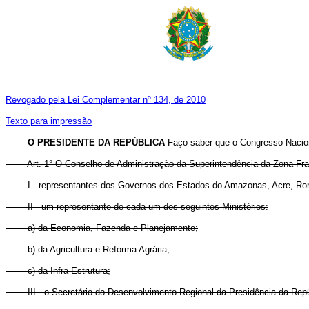
Revogado pela Lei Complementar nº 134, de 2010
Texto para impressão
O PRESIDENTE DA REPÚBLICA
Faço saber que o Congresso Nacion
Art. 1° O Conselho de Administração da Superintendência da Zona Fra
I - representantes dos Governos dos Estados do Amazonas, Acre, Rorai
II - um representante de cada um dos seguintes Ministérios:
a) da Economia, Fazenda e Planejamento;
b) da Agricultura e Reforma Agrária;
c) da Infra-Estrutura;
III - o Secretário do Desenvolvimento Regional da Presidência da Repú