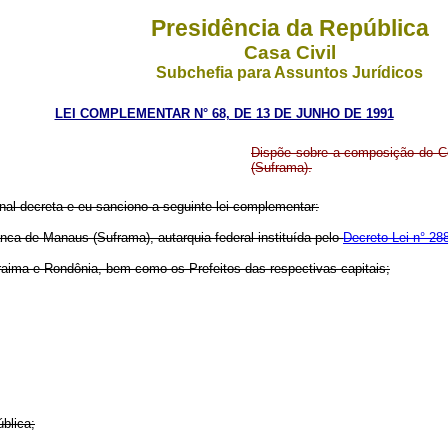
Presidência da República
Casa Civil
Subchefia para Assuntos Jurídicos
LEI COMPLEMENTAR N° 68, DE 13 DE JUNHO DE 1991
Dispõe sobre a composição do C
(Suframa).
al decreta e eu sanciono a seguinte lei complementar:
nca de Manaus (Suframa), autarquia federal instituída pelo
Decreto-Lei n° 28
ma e Rondônia, bem como os Prefeitos das respectivas capitais;
blica;