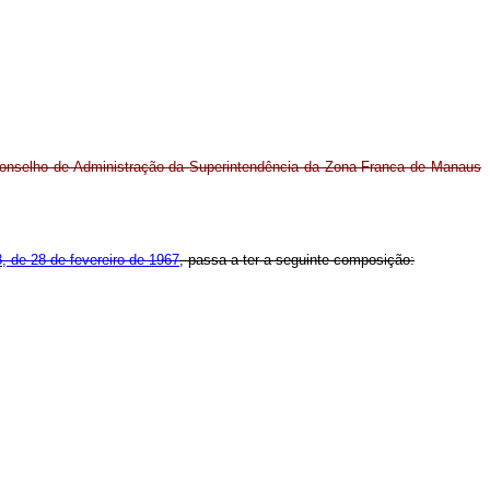
onselho de Administração da Superintendência da Zona Franca de Manaus
8, de 28 de fevereiro de 1967
, passa a ter a seguinte composição: