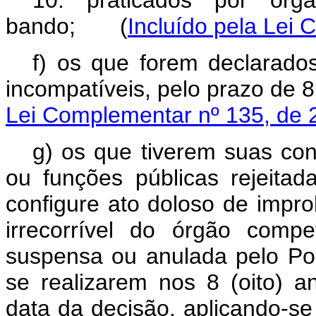
10. praticados por orga
bando; (
Incluído pela Lei
f) os que forem declarados
incompatíveis, pelo prazo de
8
Lei Complementar nº 135, de 
g) os que tiverem suas con
ou funções públicas rejeitad
configure ato doloso de impro
irrecorrível do órgão comp
suspensa ou anulada pelo
Pod
se realizarem nos
8 (oito)
an
data da decisão
, aplicando-s