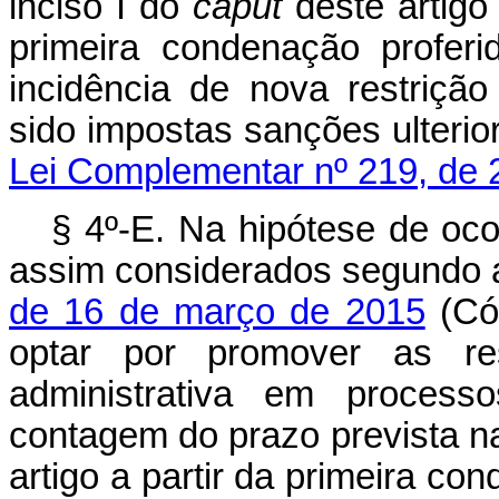
inciso I do
caput
deste artigo 
primeira condenação profer
incidência de nova restrição
sido impostas sanções ulter
Lei Complementar nº 219, de 
§ 4º-E. Na hipótese de oco
assim considerados segundo a
de 16 de março de 2015
(Cód
optar por promover as re
administrativa em process
contagem do prazo prevista na 
artigo a partir da primeira co