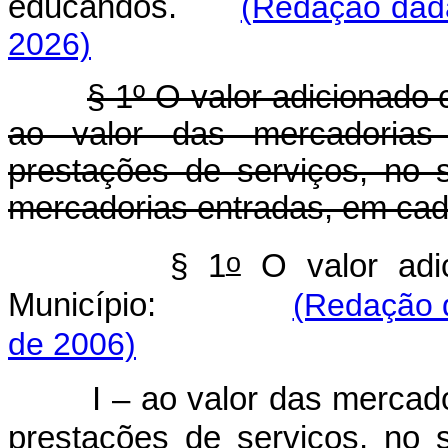
educandos.
(Redação dada
2026)
§ 1º O valor adicionado 
ao valor das mercadorias
prestações de serviços, no s
mercadorias entradas, em cada
o
§ 1
O valor adic
Município:
(Redação 
de 2006)
I – ao valor das mercad
prestações de serviços, no s