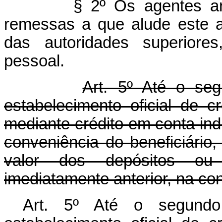
§ 2º Os agentes ar
remessas a que alude este 
das autoridades superiore
pessoal.
Art. 5º Até o se
estabelecimento oficial de c
mediante crédito em conta ind
conveniência do beneficiário,
valor dos depósitos ou
imediatamente anterior, na cont
Art. 5º Até o segund