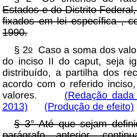
Estados e do Distrito Federal,
fixados em lei específica ,
1990.
o
§ 2
Caso a soma dos valore
do inciso II do
caput
, seja i
distribuído, a partilha dos r
acordo com o referido inciso
valores.
(Redação dada 
2013)
(Produção de efeito)
§ 3° Até que sejam defini
parágrafo anterior, conti