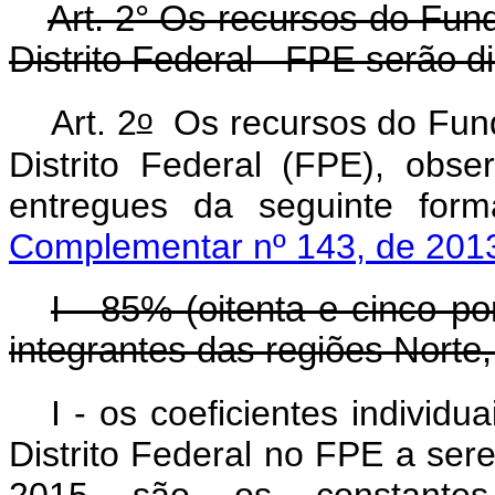
Art. 2° Os recursos do Fun
Distrito Federal - FPE serão d
o
Art. 2
Os recursos do Fund
Distrito Federal (FPE), obse
entregues da seguinte for
Complementar nº 143, de 201
I - 85% (oitenta e cinco p
integrantes das regiões Norte
I - os coeficientes individ
Distrito Federal no FPE a se
2015 são os constant