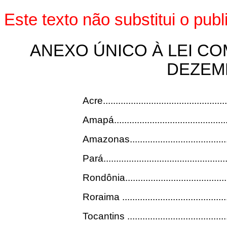
Este texto não substitui o pu
ANEXO ÚNICO À LEI C
DEZEM
Acre..................................................
Amapá...............................................
Amazonas..........................................
Pará..................................................
Rondônia............................................
Roraima ............................................
Tocantins ..........................................