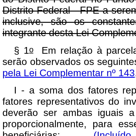
Distrito Federal - FPE a sere
inclusive, são os constan
integrante desta Lei Compleme
o
§ 1
Em relação à parcela 
serão observados os seguinte
pela Lei Complementar nº 143
I - a soma dos fatores re
fatores representativos do in
deverão ser ambas iguais a 
proporcionalmente, para ess
beneficiárias;
(Incluíd