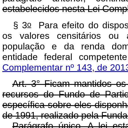
estabelecidos nesta Lei Comp
o
§ 3
Para efeito do dispos
os valores censitários ou 
população e da renda domi
entidade federal competente
Complementar nº 143, de 201
Art. 3° Ficam mantidos os a
recursos do Fundo de Partic
específica sobre eles dispon
de 1991, realizado pela Fund
Parágrafo único. A lei est