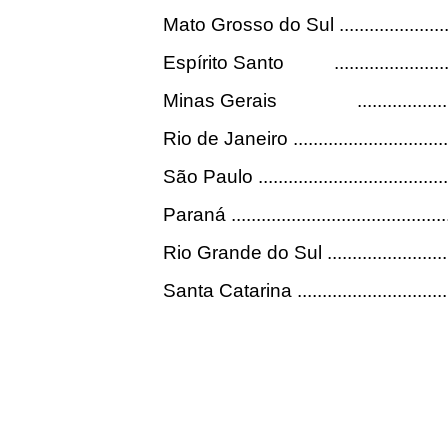
Mato Grosso do Sul .............................
Espírito Santo ...............................
Minas Gerais ..............................
Rio de Janeiro ....................................
São Paulo ..........................................
Paraná ..............................................
Rio Grande do Sul ...............................
Santa Catarina ...................................