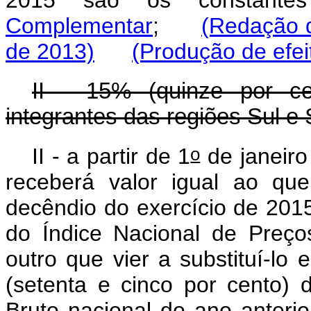
Complementar
;
(Redação 
de 2013)
(Produção de efei
II - 15% (quinze por c
integrantes das regiões Sul e
o
II - a partir de 1
de janeiro
receberá valor igual ao que
decêndio do exercício de 2015
do Índice Nacional de Preç
outro que vier a substituí-lo
(setenta e cinco por cento) 
Bruto nacional do ano anteri