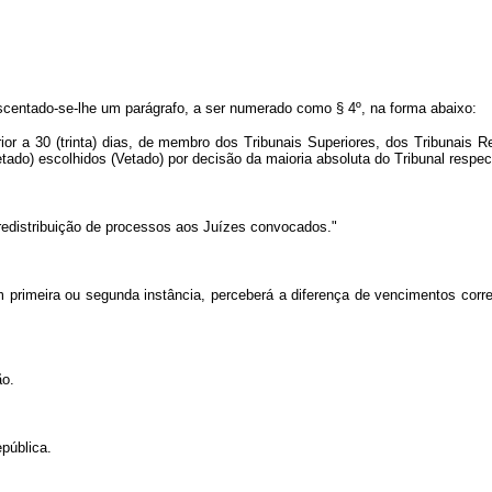
rescentado-se-lhe um parágrafo, a ser numerado como § 4º, na forma abaixo:
r a 30 (trinta) dias, de membro dos Tribunais Superiores, dos Tribunais Re
ado) escolhidos (Vetado) por decisão da maioria absoluta do Tribunal respec
edistribuição de processos aos Juízes convocados."
m primeira ou segunda instância, perceberá a diferença de vencimentos corre
ão.
pública.