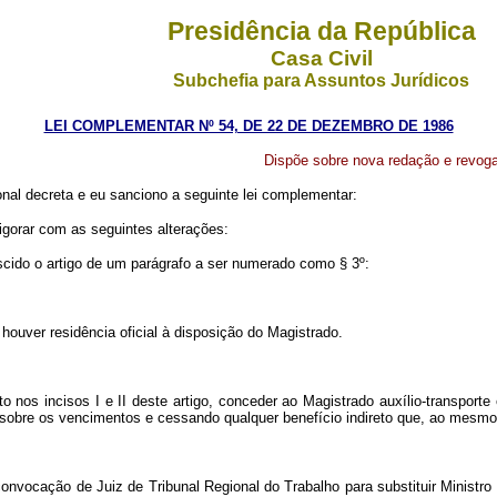
Presidência da República
Casa Civil
Subchefia para Assuntos Jurídicos
LEI COMPLEMENTAR Nº 54, DE 22 DE DEZEMBRO DE 1986
Dispõe sobre nova redação e revoga
al decreta e eu sanciono a seguinte lei complementar:
igorar com as seguintes alterações:
rescido o artigo de um parágrafo a ser numerado como § 3º:
 houver residência oficial à disposição do Magistrado.
o nos incisos I e II deste artigo, conceder ao Magistrado auxílio-transporte
s sobre os vencimentos e cessando qualquer benefício indireto que, ao mesm
convocação de Juiz de Tribunal Regional do Trabalho para substituir Ministro 