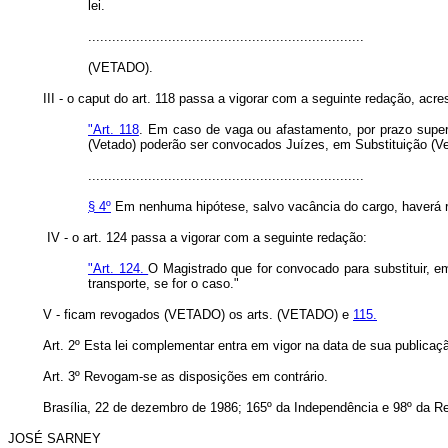
lei.
.....................................................................
(VETADO).
III - o caput do art. 118 passa a vigorar com a seguinte redação, ac
"Art. 118
. Em caso de vaga ou afastamento, por prazo superio
(Vetado) poderão ser convocados Juízes, em Substituição (Vet
.....................................................................
§ 4º
Em nenhuma hipótese, salvo vacância do cargo, haverá r
IV - o art. 124 passa a vigorar com a seguinte redação:
"Art. 124.
O Magistrado que for convocado para substituir, e
transporte, se for o caso."
V - ficam revogados (VETADO) os arts. (VETADO) e
115.
Art. 2º Esta lei complementar entra em vigor na data de sua publicaç
Art. 3º Revogam-se as disposições em contrário.
Brasília, 22 de dezembro de 1986; 165º da Independência e 98º da Re
JOSÉ SARNEY