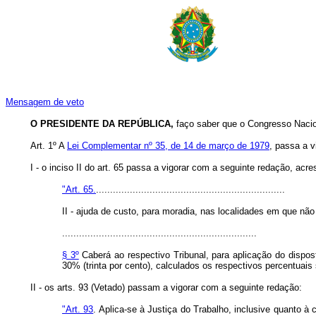
Mensagem de veto
O PRESIDENTE DA REPÚBLICA,
faço saber que o Congresso Nacion
Art. 1º A
Lei Complementar nº 35, de 14 de março de 1979
, passa a v
I - o inciso II do art. 65 passa a vigorar com a seguinte redação, ac
"Art. 65.
...................................................................
II - ajuda de custo, para moradia, nas localidades em que não
.....................................................................
§ 3º
Caberá ao respectivo Tribunal, para aplicação do dispost
30% (trinta por cento), calculados os respectivos percentuai
II - os arts. 93 (Vetado) passam a vigorar com a seguinte redação:
"Art. 93
. Aplica-se à Justiça do Trabalho, inclusive quanto à 