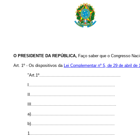
O PRESIDENTE DA REPÚBLICA,
Faço saber que o Congresso Nacio
Art. 1º - Os dispositivos da
Lei Complementar nº 5, de 29 de abril de
"Art.1º.................................................................
I.....................................................................
II....................................................................
III....................................................................
a)...................................................................
b)...................................................................
1....................................................................