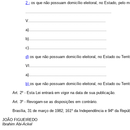
2 -
os que não possuam domicílio eleitoral, no Estado, pelo m
..........................................................................
V...................................................................
a)...................................................................
b)...................................................................
c)...................................................................
d)
os que não possuam domicílio eleitoral, no Estado ou Territ
VI..................................................................
a)...................................................................
b)
os que não possuam domicílio eleitoral, no Estado ou Territ
Art. 2º - Esta Lei entrará em vigor na data de sua publicação.
Art. 3º - Revogam-se as disposições em contrário.
Brasília, 31 de março de 1982; 161º da Independência e 94º da Repúb
JOÃO FIGUEIREDO
Ibrahim Abi-Ackel