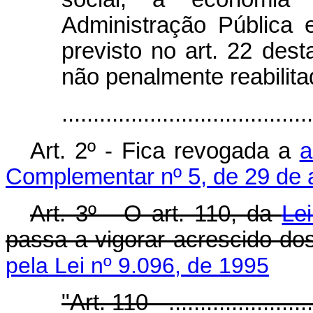
Administração Pública e
previsto no art. 22 des
não penalmente reabilita
........................................
Art. 2º - Fica revogada a
a
Complementar nº 5, de 29 de a
Art. 3º - O art. 110, da
Le
passa a vigorar acrescido d
pela Lei nº 9.096, de 1995
"Art. 110 - .........................