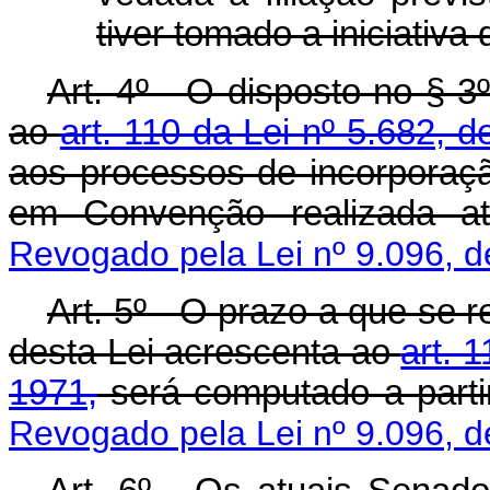
tiver tomado a iniciativa
Art. 4º - O disposto no § 3
ao
art. 110 da Lei nº 5.682, 
aos processos de incorporaçã
em Convenção realizada
Revogado pela Lei nº 9.096, 
Art. 5º - O prazo a que se re
desta Lei acrescenta ao
art. 
1971,
será computado a parti
Revogado pela Lei nº 9.096, 