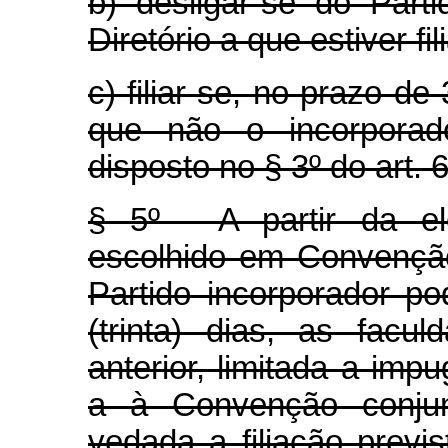
b) desligar-se do Par
Diretório a que estiver fil
c) filiar-se, no prazo de 
que não o incorporad
disposto no § 3º do art. 
§ 5º - A partir da el
escolhido em Convenção 
Partido incorporador p
(trinta) dias, as facu
anterior, limitada a imp
a à Convenção conjun
vedada a filiação previ