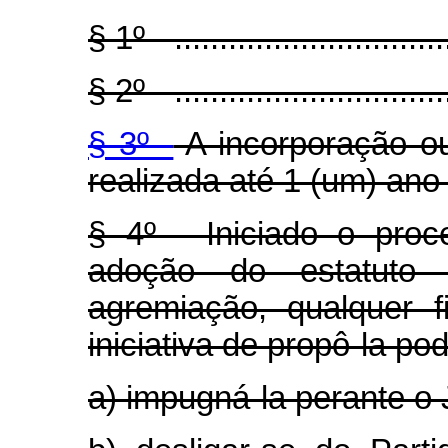
§ 1º - ...............................
§ 2º - ...............................
§ 3º -
A incorporação o
realizada até 1 (um) ano
§ 4º - Iniciado o pro
adoção do estatuto
agremiação, qualquer f
iniciativa de propô-la po
a) impugná-la perante o 