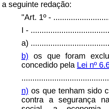
a seguinte redação:
"Art. 1º - ...........................
I - ...................................
a) ....................................
b)
os que foram excluí
concedido pela
Lei nº 6
........................................
n)
os que tenham sido c
contra a segurança na
social, a economia 