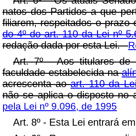
Art. 6º - Os atuais Senad
natos dos Partidos a que pe
filiarem, respeitados o prazo
do 4º do art. 110 da Lei nº 5
redação dada por esta Lei.
R
Art. 7º - Aos titulares d
faculdade estabelecida na
alí
acrescenta ao
art. 110 da Le
não se aplica o disposto no 
pela Lei nº 9.096, de 1995
Art. 8º - Esta Lei entrará e