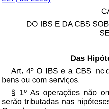
C
DO IBS E DA CBS S
S
Das Hipót
Art
.
4º
O IBS e a CBS inci
bens ou com serviços.
§ 1º As operações não o
serão tributadas nas hipótese